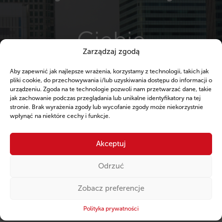
Ciebie
Zarządzaj zgodą
Aby zapewnić jak najlepsze wrażenia, korzystamy z technologii, takich jak
pliki cookie, do przechowywania i/lub uzyskiwania dostępu do informacji o
urządzeniu. Zgoda na te technologie pozwoli nam przetwarzać dane, takie
jak zachowanie podczas przeglądania lub unikalne identyfikatory na tej
stronie. Brak wyrażenia zgody lub wycofanie zgody może niekorzystnie
wpłynąć na niektóre cechy i funkcje.
Akceptuj
KREDYT DLA KLIENTA
INDYWIDUALNEGO
Odrzuć
Zobacz preferencje
Kredyt gotówkowy
Polityka prywatności
Kredyt konsolidacyjny