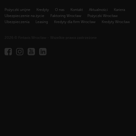
Pożyczki unijne
Kredyty
O nas
Kontakt
Aktualności
Kariera
Ubezpieczenie na życie
Faktoring Wrocław
Pożyczki Wrocław
Ubezpieczenia
Leasing
Kredyty dla firm Wrocław
Kredyty Wrocław
2026 © Fintaxis Wrocław - Wszelkie prawa zastrzeżone
Fintaxis
al.
Marcina
Kromera
51A,
51-
163
Wrocław
NIP
894
304
78
87,