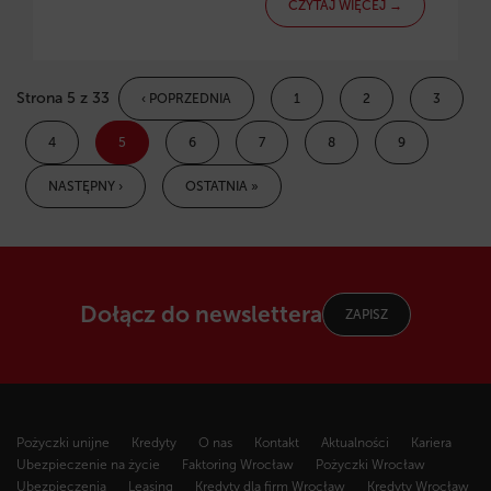
CZYTAJ WIĘCEJ →
Strona 5 z 33
‹ POPRZEDNIA
1
2
3
4
5
6
7
8
9
NASTĘPNY ›
OSTATNIA »
Dołącz do newslettera
ZAPISZ
Pożyczki unijne
Kredyty
O nas
Kontakt
Aktualności
Kariera
Ubezpieczenie na życie
Faktoring Wrocław
Pożyczki Wrocław
Ubezpieczenia
Leasing
Kredyty dla firm Wrocław
Kredyty Wrocław