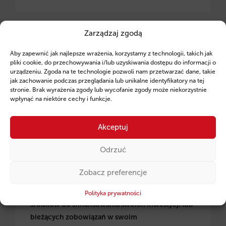
Zarządzaj zgodą
Kredyt Firmowy BEZ ZABEZPIECZEŃ- do 10 MLN
Aby zapewnić jak najlepsze wrażenia, korzystamy z technologii, takich jak
złotych!
pliki cookie, do przechowywania i/lub uzyskiwania dostępu do informacji o
urządzeniu. Zgoda na te technologie pozwoli nam przetwarzać dane, takie
jak zachowanie podczas przeglądania lub unikalne identyfikatory na tej
stronie. Brak wyrażenia zgody lub wycofanie zgody może niekorzystnie
wpłynąć na niektóre cechy i funkcje.
Akceptuj
Odrzuć
Zobacz preferencje
Kredyt firmowy to rozwiązanie dla firm aktywnie
działających na rynku. Jeśli potrzebujesz
Polityka prywatności
środków do sfinansowania swoich inwestycji lub
bieżących zobowiązań w swoim