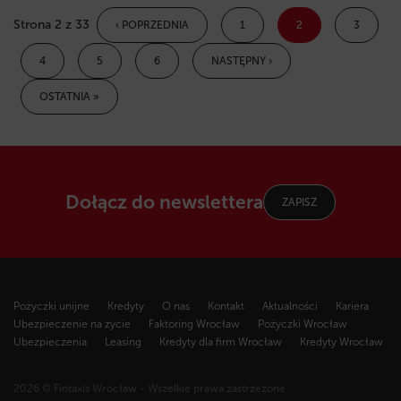
Strona 2 z 33
‹ POPRZEDNIA
1
2
3
4
5
6
NASTĘPNY ›
OSTATNIA »
Dołącz do newslettera
ZAPISZ
Pożyczki unijne
Kredyty
O nas
Kontakt
Aktualności
Kariera
Ubezpieczenie na życie
Faktoring Wrocław
Pożyczki Wrocław
Ubezpieczenia
Leasing
Kredyty dla firm Wrocław
Kredyty Wrocław
2026 © Fintaxis Wrocław - Wszelkie prawa zastrzeżone