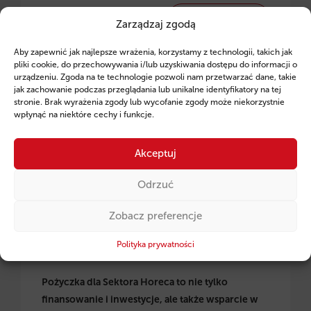
CZYTAJ WIĘCEJ →
Zarządzaj zgodą
Aby zapewnić jak najlepsze wrażenia, korzystamy z technologii, takich jak
pliki cookie, do przechowywania i/lub uzyskiwania dostępu do informacji o
urządzeniu. Zgoda na te technologie pozwoli nam przetwarzać dane, takie
jak zachowanie podczas przeglądania lub unikalne identyfikatory na tej
Odkryj elastyczne finansowanie bieżące i
stronie. Brak wyrażenia zgody lub wycofanie zgody może niekorzystnie
inwestycyjne dla branży Horeca.
wpłynąć na niektóre cechy i funkcje.
Akceptuj
Odrzuć
Zobacz preferencje
Polityka prywatności
Pożyczka dla Sektora Horeca to nie tylko
finansowanie i inwestycje, ale także wsparcie w