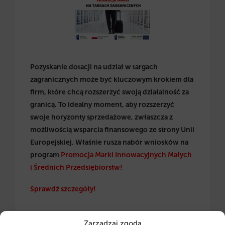
Pozyskanie dotacji na udział w targach
zagranicznych może być kluczowym krokiem dla
firm, które chcą rozszerzyć swoją działalność za
granicą. To idealny moment, aby rozszerzyć
swoje horyzonty sprzedażowe, zwłaszcza z
możliwością wsparcia finansowego ze strony Unii
Europejskiej. Właśnie rusza nabór wniosków na
program
Promocja Marki Innowacyjnych Małych
i Średnich Przedsiębiorstw!
Sprawdź szczegóły!
Zarządzaj zgodą
CZYTAJ WIĘCEJ →