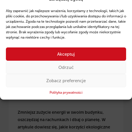
Aby zapewnić jak najlepsze wrażenia, korzystamy z technologii, takich jak
pliki cookie, do przechowywania i/lub uzyskiwania dostępu do informacji o
urządzeniu. Zgoda na te technologie pozwoli nam przetwarzać dane, takie
jak zachowanie podczas przeglądania lub unikalne identyfikatory na tej
stronie. Brak wyrażenia zgody lub wycofanie zgody może niekorzystnie
Termomodernizacja budynków, maszyn i urządzeń.
wpłynąć na niektóre cechy i funkcje.
Inwestycje zmniejszające zużycie energii.
Akceptuj
Odrzuć
Zobacz preferencje
Polityka prywatności
Zmniejsz zużycie energii w swoim budynku,
oszczędzaj na rachunkach i dbaj o planetę. W
artykule dowiesz się, jakie korzyści ekologiczne