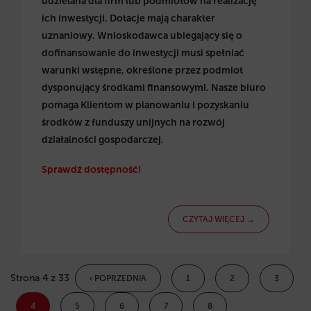
udzielana dla firm lub podmiotów na realizację
ich inwestycji. Dotacje mają charakter
uznaniowy. Wnioskodawca ubiegający się o
dofinansowanie do inwestycji musi spełniać
warunki wstępne, określone przez podmiot
dysponujący środkami finansowymi. Nasze biuro
pomaga Klientom w planowaniu i pozyskaniu
środków z funduszy unijnych na rozwój
działalności gospodarczej.
Sprawdź dostępność!
CZYTAJ WIĘCEJ →
Strona 4 z 33
‹ POPRZEDNIA
1
2
3
4
5
6
7
8