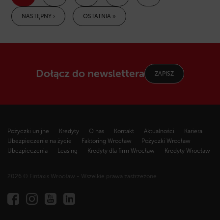
NASTĘPNY ›
OSTATNIA »
Dołącz do newslettera
ZAPISZ
Pożyczki unijne
Kredyty
O nas
Kontakt
Aktualności
Kariera
Ubezpieczenie na życie
Faktoring Wrocław
Pożyczki Wrocław
Ubezpieczenia
Leasing
Kredyty dla firm Wrocław
Kredyty Wrocław
2026 © Fintaxis Wrocław - Wszelkie prawa zastrzeżone
Fintaxis