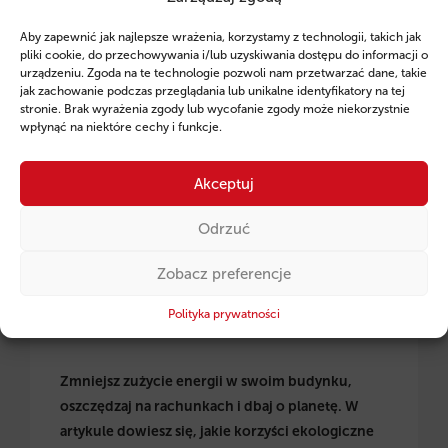
Aby zapewnić jak najlepsze wrażenia, korzystamy z technologii, takich jak
pliki cookie, do przechowywania i/lub uzyskiwania dostępu do informacji o
urządzeniu. Zgoda na te technologie pozwoli nam przetwarzać dane, takie
jak zachowanie podczas przeglądania lub unikalne identyfikatory na tej
stronie. Brak wyrażenia zgody lub wycofanie zgody może niekorzystnie
Termomodernizacja budynków, maszyn i urządzeń.
wpłynąć na niektóre cechy i funkcje.
Inwestycje zmniejszające zużycie energii.
Akceptuj
Odrzuć
Zobacz preferencje
Polityka prywatności
Zmniejsz zużycie energii w swoim budynku,
oszczędzaj na rachunkach i dbaj o planetę. W
artykule dowiesz się, jakie korzyści ekologiczne