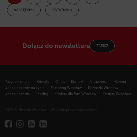
NASTĘPNY ›
OSTATNIA »
Dołącz do newslettera
ZAPISZ
Pożyczki unijne
Kredyty
O nas
Kontakt
Aktualności
Kariera
Ubezpieczenie na życie
Faktoring Wrocław
Pożyczki Wrocław
Ubezpieczenia
Leasing
Kredyty dla firm Wrocław
Kredyty Wrocław
2026 © Fintaxis Wrocław - Wszelkie prawa zastrzeżone
Fintaxis