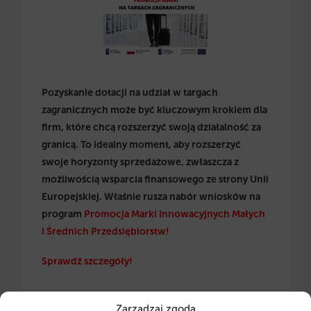
Pozyskanie dotacji na udział w targach
zagranicznych może być kluczowym krokiem dla
firm, które chcą rozszerzyć swoją działalność za
granicą. To idealny moment, aby rozszerzyć
swoje horyzonty sprzedażowe, zwłaszcza z
możliwością wsparcia finansowego ze strony Unii
Europejskiej. Właśnie rusza nabór wniosków na
program
Promocja Marki Innowacyjnych Małych
i Średnich Przedsiębiorstw!
Sprawdź szczegóły!
Zarządzaj zgodą
CZYTAJ WIĘCEJ →