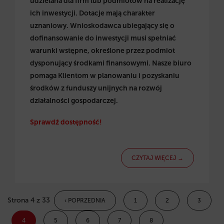
udzielana dla firm lub podmiotów na realizację
ich inwestycji. Dotacje mają charakter
uznaniowy. Wnioskodawca ubiegający się o
dofinansowanie do inwestycji musi spełniać
warunki wstępne, określone przez podmiot
dysponujący środkami finansowymi. Nasze biuro
pomaga Klientom w planowaniu i pozyskaniu
środków z funduszy unijnych na rozwój
działalności gospodarczej.
Sprawdź dostępność!
CZYTAJ WIĘCEJ →
Strona 4 z 33
‹ POPRZEDNIA
1
2
3
4
5
6
7
8