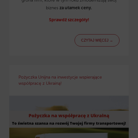
grona firm, które w tym roku zmodernizują swój
biznes
za ułamek ceny.
Sprawdź szczegóły!
CZYTAJ WIĘCEJ →
Pożyczka Unijna na inwestycje wspierające
współpracę z Ukrainą!