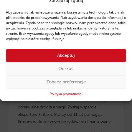
Zarządzaj zgodą
Ruszył program pożyczek unijnych dla
Aby zapewnić jak najlepsze wrażenia, korzystamy z technologii, takich jak
przedsiębiorców z regionu małopolskiego.
pliki cookie, do przechowywania i/lub uzyskiwania dostępu do informacji o
urządzeniu. Zgoda na te technologie pozwoli nam przetwarzać dane, takie
jak zachowanie podczas przeglądania lub unikalne identyfikatory na tej
stronie. Brak wyrażenia zgody lub wycofanie zgody może niekorzystnie
wpłynąć na niektóre cechy i funkcje.
Akceptuj
Odrzuć
Zobacz preferencje
Pożyczki unijne dla małopolskich
przedsiębiorców
– dowiedz się, jak skorzystać z
Polityka prywatności
preferencyjnych pożyczek na rozwój, inwestycje i
odnawialne źródła energii. Zyskaj wsparcie
ekspertów Fintaxis, którzy od 11 lat pomagają
firmom w skutecznym pozyskiwaniu finansowania.