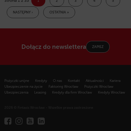
Strona 1 z 33
1
2
3
4
5
NASTĘPNY ›
OSTATNIA »
Dołącz do newslettera
ZAPISZ
Pożyczki unijne
Kredyty
O nas
Kontakt
Aktualności
Kariera
Ubezpieczenie na życie
Faktoring Wrocław
Pożyczki Wrocław
Ubezpieczenia
Leasing
Kredyty dla firm Wrocław
Kredyty Wrocław
2026 © Fintaxis Wrocław - Wszelkie prawa zastrzeżone
Fintaxis