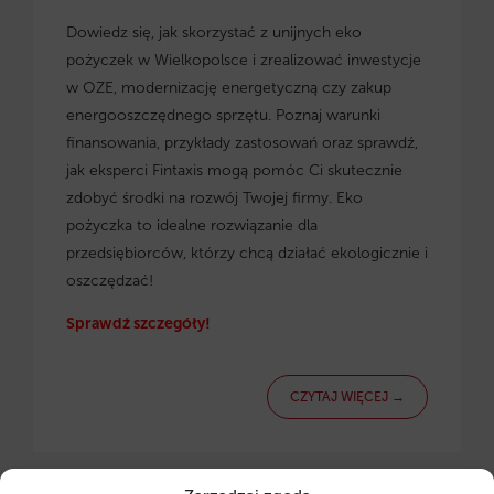
Dowiedz się, jak skorzystać z
unijnych eko
pożyczek w Wielkopolsce
i zrealizować inwestycje
w OZE, modernizację energetyczną czy zakup
energooszczędnego sprzętu. Poznaj warunki
finansowania, przykłady zastosowań oraz sprawdź,
jak eksperci Fintaxis mogą pomóc Ci skutecznie
zdobyć środki na rozwój Twojej firmy. Eko
pożyczka to idealne rozwiązanie dla
przedsiębiorców, którzy chcą działać ekologicznie i
oszczędzać!
Sprawdź szczegóły!
CZYTAJ WIĘCEJ →