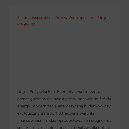
Zielone wsparcie dla firm w Wielkopolsce – Unijne
programy
Unijna Pożyczka Eko-Energetyczna to szansa dla
przedsiębiorstw na inwestycje w odnawialne źródła
energii, modernizację energetyczną budynków czy
ekologiczny transport. Atrakcyjne warunki
finansowania – niskie oprocentowanie i długi okres
spłaty – czynią ją doskonałą alternatywą dla dotacji.