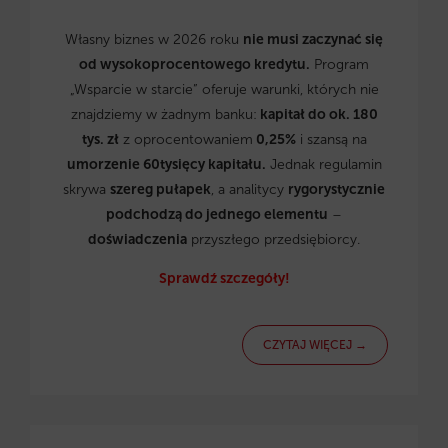
Własny biznes w 2026 roku
nie musi zaczynać się
od wysokoprocentowego kredytu.
Program
„Wsparcie w starcie” oferuje warunki, których nie
znajdziemy w żadnym banku:
kapitał do ok. 180
tys. zł
z oprocentowaniem
0,25%
i szansą na
umorzenie 60tysięcy kapitału.
Jednak regulamin
skrywa
szereg pułapek
, a analitycy
rygorystycznie
podchodzą do jednego elementu
–
doświadczenia
przyszłego przedsiębiorcy.
Sprawdź szczegóły!
CZYTAJ WIĘCEJ →