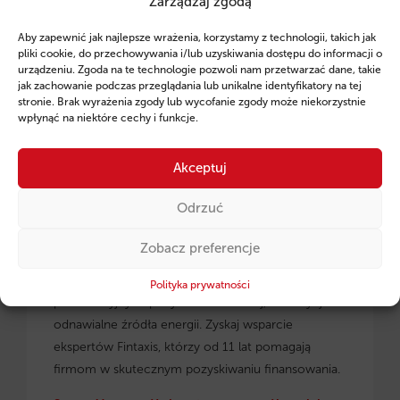
Zarządzaj zgodą
Ruszył program pożyczek unijnych dla
Aby zapewnić jak najlepsze wrażenia, korzystamy z technologii, takich jak
przedsiębiorców z regionu małopolskiego.
pliki cookie, do przechowywania i/lub uzyskiwania dostępu do informacji o
urządzeniu. Zgoda na te technologie pozwoli nam przetwarzać dane, takie
jak zachowanie podczas przeglądania lub unikalne identyfikatory na tej
stronie. Brak wyrażenia zgody lub wycofanie zgody może niekorzystnie
wpłynąć na niektóre cechy i funkcje.
Akceptuj
Odrzuć
Zobacz preferencje
Pożyczki unijne dla małopolskich
przedsiębiorców
– dowiedz się, jak skorzystać z
Polityka prywatności
preferencyjnych pożyczek na rozwój, inwestycje i
odnawialne źródła energii. Zyskaj wsparcie
ekspertów Fintaxis, którzy od 11 lat pomagają
firmom w skutecznym pozyskiwaniu finansowania.