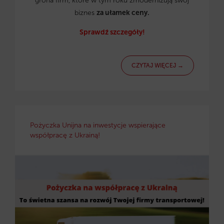
grona firm, które w tym roku zmodernizują swój
biznes
za ułamek ceny.
Sprawdź szczegóły!
CZYTAJ WIĘCEJ →
Pożyczka Unijna na inwestycje wspierające
współpracę z Ukrainą!