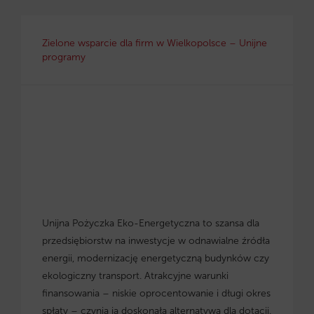
Zielone wsparcie dla firm w Wielkopolsce – Unijne
programy
Unijna Pożyczka Eko-Energetyczna to szansa dla
przedsiębiorstw na inwestycje w odnawialne źródła
energii, modernizację energetyczną budynków czy
ekologiczny transport. Atrakcyjne warunki
finansowania – niskie oprocentowanie i długi okres
spłaty – czynią ją doskonałą alternatywą dla dotacji.