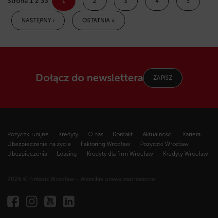
Strona 1 z 33
1
2
3
4
5
NASTĘPNY ›
OSTATNIA »
Dołącz do newslettera
ZAPISZ
Pożyczki unijne
Kredyty
O nas
Kontakt
Aktualności
Kariera
Ubezpieczenie na życie
Faktoring Wrocław
Pożyczki Wrocław
Ubezpieczenia
Leasing
Kredyty dla firm Wrocław
Kredyty Wrocław
2026 © Fintaxis Wrocław - Wszelkie prawa zastrzeżone
Fintaxis