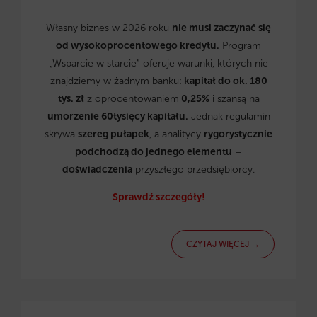
Własny biznes w 2026 roku
nie musi zaczynać się
od wysokoprocentowego kredytu.
Program
„Wsparcie w starcie” oferuje warunki, których nie
znajdziemy w żadnym banku:
kapitał do ok. 180
tys. zł
z oprocentowaniem
0,25%
i szansą na
umorzenie 60tysięcy kapitału.
Jednak regulamin
skrywa
szereg pułapek
, a analitycy
rygorystycznie
podchodzą do jednego elementu
–
doświadczenia
przyszłego przedsiębiorcy.
Sprawdź szczegóły!
CZYTAJ WIĘCEJ →