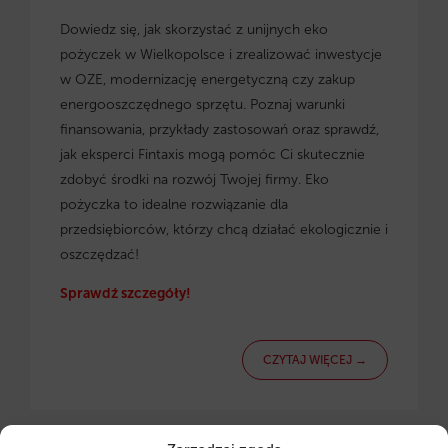
Dowiedz się, jak skorzystać z
unijnych eko
pożyczek w Wielkopolsce
i zrealizować inwestycje
w OZE, modernizację energetyczną czy zakup
energooszczędnego sprzętu. Poznaj warunki
finansowania, przykłady zastosowań oraz sprawdź,
jak eksperci Fintaxis mogą pomóc Ci skutecznie
zdobyć środki na rozwój Twojej firmy. Eko
pożyczka to idealne rozwiązanie dla
przedsiębiorców, którzy chcą działać ekologicznie i
oszczędzać!
Sprawdź szczegóły!
CZYTAJ WIĘCEJ →