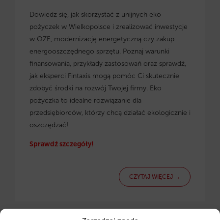
Dowiedz się, jak skorzystać z
unijnych eko
pożyczek w Wielkopolsce
i zrealizować inwestycje
w OZE, modernizację energetyczną czy zakup
energooszczędnego sprzętu. Poznaj warunki
finansowania, przykłady zastosowań oraz sprawdź,
jak eksperci Fintaxis mogą pomóc Ci skutecznie
zdobyć środki na rozwój Twojej firmy. Eko
pożyczka to idealne rozwiązanie dla
przedsiębiorców, którzy chcą działać ekologicznie i
oszczędzać!
Sprawdź szczegóły!
CZYTAJ WIĘCEJ →