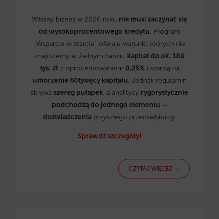
Własny biznes w 2026 roku
nie musi zaczynać się
od wysokoprocentowego kredytu.
Program
„Wsparcie w starcie” oferuje warunki, których nie
znajdziemy w żadnym banku:
kapitał do ok. 180
tys. zł
z oprocentowaniem
0,25%
i szansą na
umorzenie 60tysięcy kapitału.
Jednak regulamin
skrywa
szereg pułapek
, a analitycy
rygorystycznie
podchodzą do jednego elementu
–
doświadczenia
przyszłego przedsiębiorcy.
Sprawdź szczegóły!
CZYTAJ WIĘCEJ →