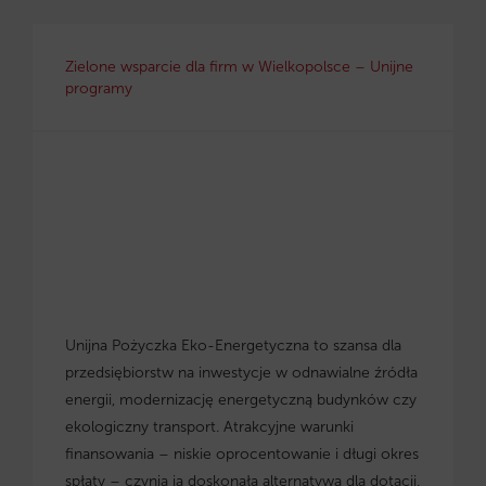
Zielone wsparcie dla firm w Wielkopolsce – Unijne
programy
Unijna Pożyczka Eko-Energetyczna to szansa dla
przedsiębiorstw na inwestycje w odnawialne źródła
energii, modernizację energetyczną budynków czy
ekologiczny transport. Atrakcyjne warunki
finansowania – niskie oprocentowanie i długi okres
spłaty – czynią ją doskonałą alternatywą dla dotacji.