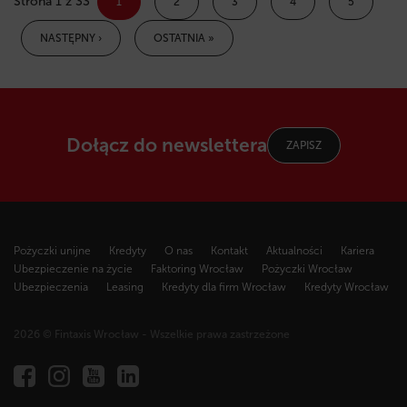
Strona 1 z 33
1
2
3
4
5
NASTĘPNY ›
OSTATNIA »
Dołącz do newslettera
ZAPISZ
Pożyczki unijne
Kredyty
O nas
Kontakt
Aktualności
Kariera
Ubezpieczenie na życie
Faktoring Wrocław
Pożyczki Wrocław
Ubezpieczenia
Leasing
Kredyty dla firm Wrocław
Kredyty Wrocław
2026 © Fintaxis Wrocław - Wszelkie prawa zastrzeżone
Fintaxis