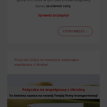
grona firm, które w tym roku zmodernizują swój
biznes
za ułamek ceny.
Sprawdź szczegóły!
CZYTAJ WIĘCEJ →
Pożyczka Unijna na inwestycje wspierające
współpracę z Ukrainą!