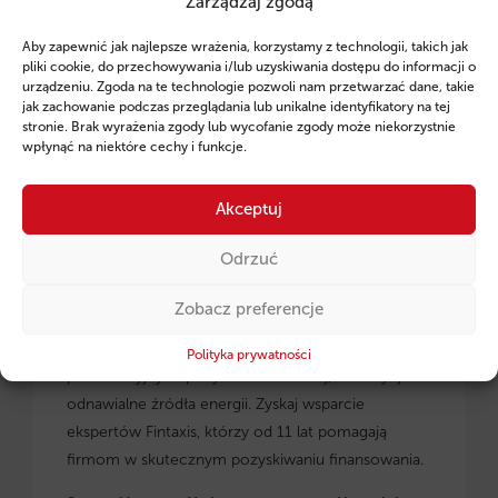
Zarządzaj zgodą
Ruszył program pożyczek unijnych dla
Aby zapewnić jak najlepsze wrażenia, korzystamy z technologii, takich jak
przedsiębiorców z regionu małopolskiego.
pliki cookie, do przechowywania i/lub uzyskiwania dostępu do informacji o
urządzeniu. Zgoda na te technologie pozwoli nam przetwarzać dane, takie
jak zachowanie podczas przeglądania lub unikalne identyfikatory na tej
stronie. Brak wyrażenia zgody lub wycofanie zgody może niekorzystnie
wpłynąć na niektóre cechy i funkcje.
Akceptuj
Odrzuć
Zobacz preferencje
Pożyczki unijne dla małopolskich
przedsiębiorców
– dowiedz się, jak skorzystać z
Polityka prywatności
preferencyjnych pożyczek na rozwój, inwestycje i
odnawialne źródła energii. Zyskaj wsparcie
ekspertów Fintaxis, którzy od 11 lat pomagają
firmom w skutecznym pozyskiwaniu finansowania.