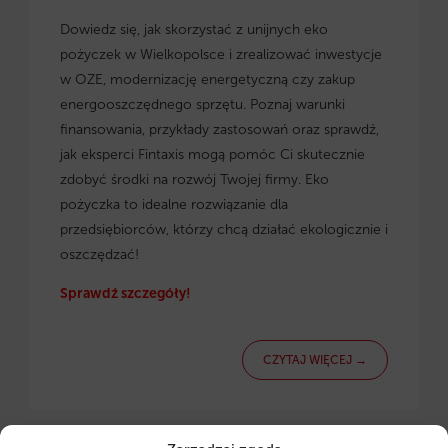
Dowiedz się, jak skorzystać z
unijnych eko
pożyczek w Wielkopolsce
i zrealizować inwestycje
w OZE, modernizację energetyczną czy zakup
energooszczędnego sprzętu. Poznaj warunki
finansowania, przykłady zastosowań oraz sprawdź,
jak eksperci Fintaxis mogą pomóc Ci skutecznie
zdobyć środki na rozwój Twojej firmy. Eko
pożyczka to idealne rozwiązanie dla
przedsiębiorców, którzy chcą działać ekologicznie i
oszczędzać!
Sprawdź szczegóły!
CZYTAJ WIĘCEJ →