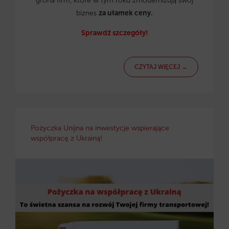
grona firm, które w tym roku zmodernizują swój
biznes
za ułamek ceny.
Sprawdź szczegóły!
CZYTAJ WIĘCEJ →
Pożyczka Unijna na inwestycje wspierające
współpracę z Ukrainą!