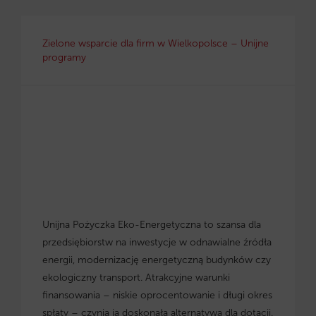
Zielone wsparcie dla firm w Wielkopolsce – Unijne
programy
Unijna Pożyczka Eko-Energetyczna to szansa dla
przedsiębiorstw na inwestycje w odnawialne źródła
energii, modernizację energetyczną budynków czy
ekologiczny transport. Atrakcyjne warunki
finansowania – niskie oprocentowanie i długi okres
spłaty – czynią ją doskonałą alternatywą dla dotacji.