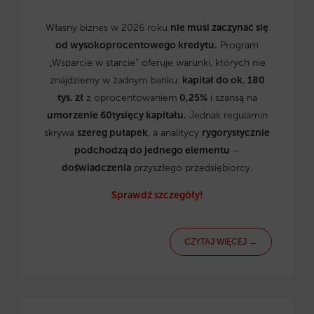
Własny biznes w 2026 roku
nie musi zaczynać się
od wysokoprocentowego kredytu.
Program
„Wsparcie w starcie” oferuje warunki, których nie
znajdziemy w żadnym banku:
kapitał do ok. 180
tys. zł
z oprocentowaniem
0,25%
i szansą na
umorzenie 60tysięcy kapitału.
Jednak regulamin
skrywa
szereg pułapek
, a analitycy
rygorystycznie
podchodzą do jednego elementu
–
doświadczenia
przyszłego przedsiębiorcy.
Sprawdź szczegóły!
CZYTAJ WIĘCEJ →