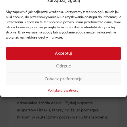
Zarządzaj zgodą
Ruszył program pożyczek unijnych dla
Aby zapewnić jak najlepsze wrażenia, korzystamy z technologii, takich jak
przedsiębiorców z regionu małopolskiego.
pliki cookie, do przechowywania i/lub uzyskiwania dostępu do informacji o
urządzeniu. Zgoda na te technologie pozwoli nam przetwarzać dane, takie
jak zachowanie podczas przeglądania lub unikalne identyfikatory na tej
stronie. Brak wyrażenia zgody lub wycofanie zgody może niekorzystnie
wpłynąć na niektóre cechy i funkcje.
Akceptuj
Odrzuć
Zobacz preferencje
Pożyczki unijne dla małopolskich
przedsiębiorców
– dowiedz się, jak skorzystać z
Polityka prywatności
preferencyjnych pożyczek na rozwój, inwestycje i
odnawialne źródła energii. Zyskaj wsparcie
ekspertów Fintaxis, którzy od 11 lat pomagają
firmom w skutecznym pozyskiwaniu finansowania.