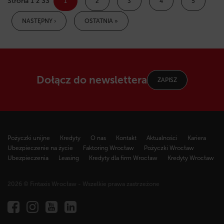
Strona 1 z 33
1
2
3
4
5
NASTĘPNY ›
OSTATNIA »
Dołącz do newslettera
ZAPISZ
Pożyczki unijne
Kredyty
O nas
Kontakt
Aktualności
Kariera
Ubezpieczenie na życie
Faktoring Wrocław
Pożyczki Wrocław
Ubezpieczenia
Leasing
Kredyty dla firm Wrocław
Kredyty Wrocław
2026 © Fintaxis Wrocław - Wszelkie prawa zastrzeżone
Fintaxis