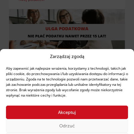
Zarządzaj zgodą
Większość polskich przedsiębiorców przyzwyczaiła
Aby zapewnić jak najlepsze wrażenia, korzystamy z technologii, takich jak
pliki cookie, do przechowywania i/lub uzyskiwania dostępu do informacji o
się, że
państwo pieniądze głównie zabiera.
urządzeniu. Zgoda na te technologie pozwoli nam przetwarzać dane, takie
Tymczasem w ramach Polskiej Strefy Inwestycji
jak zachowanie podczas przeglądania lub unikalne identyfikatory na tej
(PSI
) karta się odwraca.
Fintaxis dotarło do danych,
stronie. Brak wyrażenia zgody lub wycofanie zgody może niekorzystnie
wpłynąć na niektóre cechy i funkcje.
które potwierdzają:
dzięki
odpowiedniej
inżynierii
finansowej
możesz
nie płacić podatku
Akceptuj
dochodowego nawet przez 15 lat
. Jest jednak
jeden haczyk,
który dyskwalifikuje tysiące firm już
Odrzuć
na starcie.