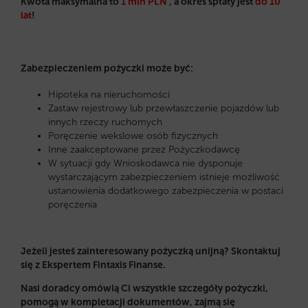
Kwota maksymalna to
1 mln PLN
, a okres spłaty jest
do 10
lat
!
Zabezpieczeniem pożyczki może być:
Hipoteka na nieruchomości
Zastaw rejestrowy lub przewłaszczenie pojazdów lub
innych rzeczy ruchomych
Poręczenie wekslowe osób fizycznych
Inne zaakceptowane przez Pożyczkodawcę
W sytuacji gdy Wnioskodawca nie dysponuje
wystarczającym zabezpieczeniem istnieje możliwość
ustanowienia dodatkowego zabezpieczenia w postaci
poręczenia
Jeżeli jesteś zainteresowany pożyczką unijną? Skontaktuj
się z Ekspertem Fintaxis Finanse.
Nasi doradcy omówią Ci wszystkie szczegóły pożyczki,
pomogą w kompletacji dokumentów, zajmą się