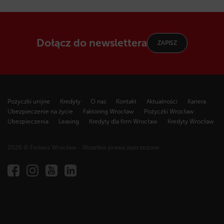
Dołącz do newslettera
ZAPISZ
Pożyczki unijne
Kredyty
O nas
Kontakt
Aktualności
Kariera
Ubezpieczenie na życie
Faktoring Wrocław
Pożyczki Wrocław
Ubezpieczenia
Leasing
Kredyty dla firm Wrocław
Kredyty Wrocław
2026 © Fintaxis Wrocław - Wszelkie prawa zastrzeżone
Fintaxis
al.
Marcina
Kromera