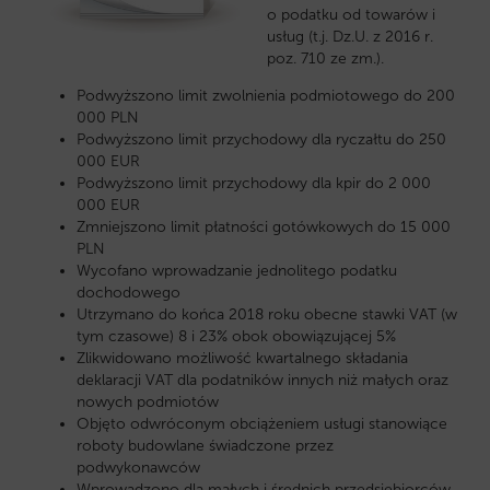
o podatku od towarów i
usług (t.j. Dz.U. z 2016 r.
poz. 710 ze zm.).
Podwyższono limit zwolnienia podmiotowego do 200
000 PLN
Podwyższono limit przychodowy dla ryczałtu do 250
000 EUR
Podwyższono limit przychodowy dla kpir do 2 000
000 EUR
Zmniejszono limit płatności gotówkowych do 15 000
PLN
Wycofano wprowadzanie jednolitego podatku
dochodowego
Utrzymano do końca 2018 roku obecne stawki VAT (w
tym czasowe) 8 i 23% obok obowiązującej 5%
Zlikwidowano możliwość kwartalnego składania
deklaracji VAT dla podatników innych niż małych oraz
nowych podmiotów
Objęto odwróconym obciążeniem usługi stanowiące
roboty budowlane świadczone przez
podwykonawców
Wprowadzono dla małych i średnich przedsiębiorców