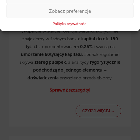
Zobacz preferencje
Własny biznes w 2026 roku
nie musi zaczynać się
od wysokoprocentowego kredytu.
Program
Polityka prywatności
„Wsparcie w starcie” oferuje warunki, których nie
znajdziemy w żadnym banku:
kapitał do ok. 180
tys. zł
z oprocentowaniem
0,25%
i szansą na
umorzenie 60tysięcy kapitału.
Jednak regulamin
skrywa
szereg pułapek
, a analitycy
rygorystycznie
podchodzą do jednego elementu
–
doświadczenia
przyszłego przedsiębiorcy.
Sprawdź szczegóły!
CZYTAJ WIĘCEJ →