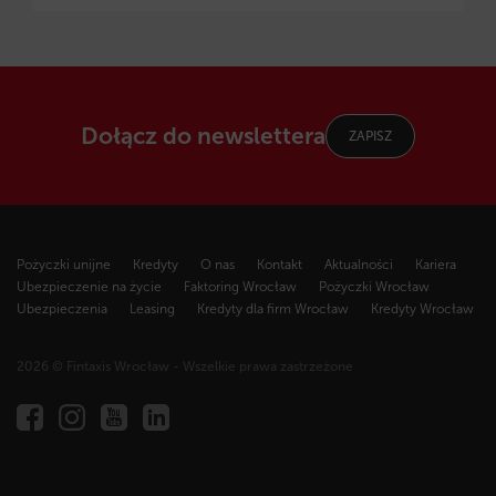
Dołącz do newslettera
ZAPISZ
Pożyczki unijne
Kredyty
O nas
Kontakt
Aktualności
Kariera
Ubezpieczenie na życie
Faktoring Wrocław
Pożyczki Wrocław
Ubezpieczenia
Leasing
Kredyty dla firm Wrocław
Kredyty Wrocław
2026 © Fintaxis Wrocław - Wszelkie prawa zastrzeżone
Fintaxis
al.