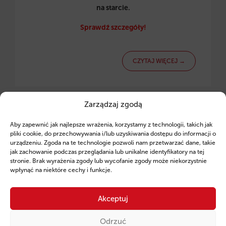
na starcie.
Sprawdź szczegóły!
CZYTAJ WIĘCEJ →
Zarządzaj zgodą
2026-01-23 09:12:48
Aby zapewnić jak najlepsze wrażenia, korzystamy z technologii, takich jak
Zgarnij 60 tysięcy dotacji na start biznesu!
pliki cookie, do przechowywania i/lub uzyskiwania dostępu do informacji o
urządzeniu. Zgoda na te technologie pozwoli nam przetwarzać dane, takie
jak zachowanie podczas przeglądania lub unikalne identyfikatory na tej
stronie. Brak wyrażenia zgody lub wycofanie zgody może niekorzystnie
wpłynąć na niektóre cechy i funkcje.
Akceptuj
Odrzuć