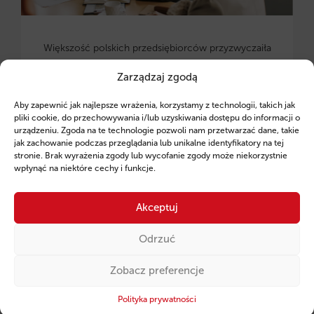
Większość polskich przedsiębiorców przyzwyczaiła
się, że
państwo pieniądze głównie zabiera.
Zarządzaj zgodą
Tymczasem w ramach Polskiej Strefy Inwestycji
(PSI
) karta się odwraca.
Fintaxis dotarło do danych,
Aby zapewnić jak najlepsze wrażenia, korzystamy z technologii, takich jak
które potwierdzają:
dzięki
odpowiedniej
inżynierii
pliki cookie, do przechowywania i/lub uzyskiwania dostępu do informacji o
urządzeniu. Zgoda na te technologie pozwoli nam przetwarzać dane, takie
finansowej
możesz
nie płacić podatku
jak zachowanie podczas przeglądania lub unikalne identyfikatory na tej
dochodowego nawet przez 15 lat
. Jest jednak
stronie. Brak wyrażenia zgody lub wycofanie zgody może niekorzystnie
wpłynąć na niektóre cechy i funkcje.
jeden haczyk,
który dyskwalifikuje tysiące firm już
na starcie.
Akceptuj
Sprawdź szczegóły!
Odrzuć
CZYTAJ WIĘCEJ →
Zobacz preferencje
Polityka prywatności