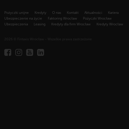
Pożyczki unijne
Kredyty
O nas
Kontakt
Aktualności
Kariera
Ubezpieczenie na życie
Faktoring Wrocław
Pożyczki Wrocław
Ubezpieczenia
Leasing
Kredyty dla firm Wrocław
Kredyty Wrocław
2026 © Fintaxis Wrocław - Wszelkie prawa zastrzeżone
Fintaxis
al.
Marcina
Kromera
51A,
51-
163
Wrocław
NIP
894
304
78