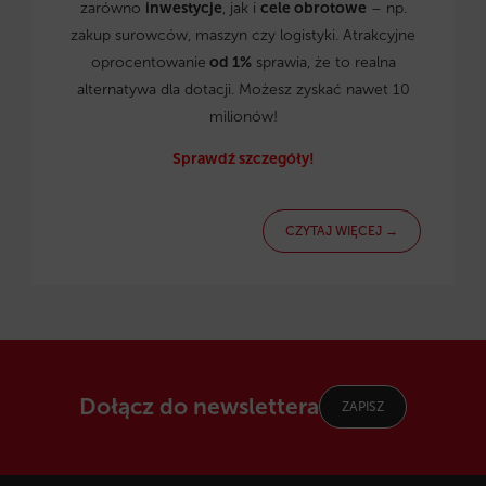
zarówno
inwestycje
, jak i
cele obrotowe
– np.
zakup surowców, maszyn czy logistyki. Atrakcyjne
oprocentowanie
od 1%
sprawia, że to realna
alternatywa dla dotacji. Możesz zyskać nawet 10
milionów!
Sprawdź szczegóły!
CZYTAJ WIĘCEJ →
Dołącz do newslettera
ZAPISZ