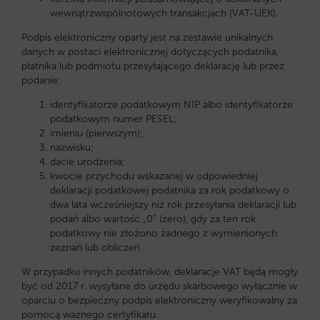
wewnątrzwspólnotowych transakcjach (VAT-UEK).
Podpis elektroniczny oparty jest na zestawie unikalnych
danych w postaci elektronicznej dotyczących podatnika,
płatnika lub podmiotu przesyłającego deklarację lub przez
podanie:
identyfikatorze podatkowym NIP albo identyfikatorze
podatkowym numer PESEL;
imieniu (pierwszym);
nazwisku;
dacie urodzenia;
kwocie przychodu wskazanej w odpowiedniej
deklaracji podatkowej podatnika za rok podatkowy o
dwa lata wcześniejszy niż rok przesyłania deklaracji lub
podań albo wartość „0” (zero), gdy za ten rok
podatkowy nie złożono żadnego z wymienionych
zeznań lub obliczeń.
W przypadku innych podatników, deklaracje VAT będą mogły
być od 2017 r. wysyłane do urzędu skarbowego wyłącznie w
oparciu o bezpieczny podpis elektroniczny weryfikowalny za
pomocą ważnego certyfikatu.