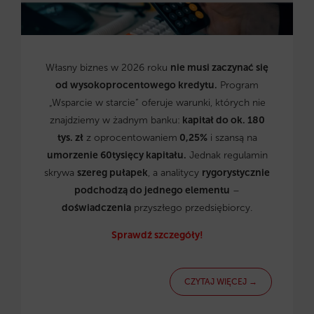
Własny biznes w 2026 roku
nie musi zaczynać się
od wysokoprocentowego kredytu.
Program
„Wsparcie w starcie” oferuje warunki, których nie
znajdziemy w żadnym banku:
kapitał do ok. 180
tys. zł
z oprocentowaniem
0,25%
i szansą na
umorzenie 60tysięcy kapitału.
Jednak regulamin
skrywa
szereg pułapek
, a analitycy
rygorystycznie
podchodzą do jednego elementu
–
doświadczenia
przyszłego przedsiębiorcy.
Sprawdź szczegóły!
CZYTAJ WIĘCEJ →