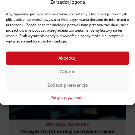
Zarządzaj zgodą
dochodowego nawet przez 15 lat
. Jest jednak
jeden haczyk,
który dyskwalifikuje tysiące firm już
Aby zapewnić jak najlepsze wrażenia, korzystamy z technologii, takich jak
na starcie.
pliki cookie, do przechowywania i/lub uzyskiwania dostępu do informacji o
urządzeniu. Zgoda na te technologie pozwoli nam przetwarzać dane, takie
Sprawdź szczegóły!
jak zachowanie podczas przeglądania lub unikalne identyfikatory na tej
stronie. Brak wyrażenia zgody lub wycofanie zgody może niekorzystnie
wpłynąć na niektóre cechy i funkcje.
CZYTAJ WIĘCEJ →
Akceptuj
Odrzuć
2026-01-23 09:12:48
Zobacz preferencje
Zgarnij 60 tysięcy dotacji na start biznesu!
Polityka prywatności