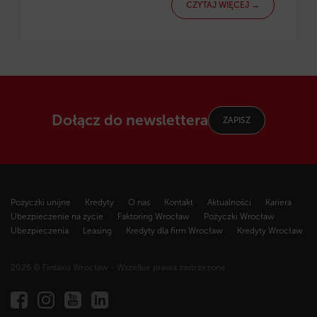
CZYTAJ WIĘCEJ →
Dołącz do newslettera
ZAPISZ
Pożyczki unijne
Kredyty
O nas
Kontakt
Aktualności
Kariera
Ubezpieczenie na życie
Faktoring Wrocław
Pożyczki Wrocław
Ubezpieczenia
Leasing
Kredyty dla firm Wrocław
Kredyty Wrocław
2026 © Fintaxis Wrocław - Wszelkie prawa zastrzeżone