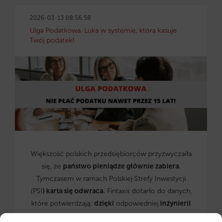
2026-03-13 08:56:58
Ulga Podatkowa. Luka w systemie, która kasuje
Twój podatek!
Większość polskich przedsiębiorców przyzwyczaiła
się, że
państwo pieniądze głównie zabiera.
Tymczasem w ramach Polskiej Strefy Inwestycji
(PSI
) karta się odwraca.
Fintaxis dotarło do danych,
które potwierdzają:
dzięki
odpowiedniej
inżynierii
finansowej
możesz
nie płacić podatku