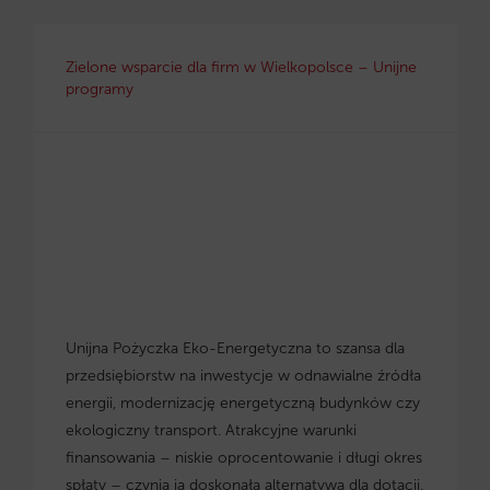
Zielone wsparcie dla firm w Wielkopolsce – Unijne
programy
Unijna Pożyczka Eko-Energetyczna to szansa dla
przedsiębiorstw na inwestycje w odnawialne źródła
energii, modernizację energetyczną budynków czy
ekologiczny transport. Atrakcyjne warunki
finansowania – niskie oprocentowanie i długi okres
spłaty – czynią ją doskonałą alternatywą dla dotacji.