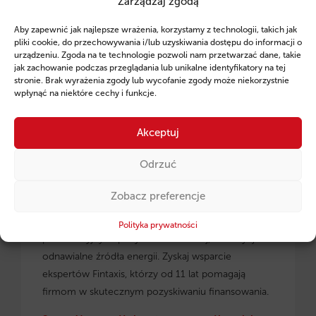
Zarządzaj zgodą
Ruszył program pożyczek unijnych dla
Aby zapewnić jak najlepsze wrażenia, korzystamy z technologii, takich jak
przedsiębiorców z regionu małopolskiego.
pliki cookie, do przechowywania i/lub uzyskiwania dostępu do informacji o
urządzeniu. Zgoda na te technologie pozwoli nam przetwarzać dane, takie
jak zachowanie podczas przeglądania lub unikalne identyfikatory na tej
stronie. Brak wyrażenia zgody lub wycofanie zgody może niekorzystnie
wpłynąć na niektóre cechy i funkcje.
Akceptuj
Odrzuć
Zobacz preferencje
Pożyczki unijne dla małopolskich
przedsiębiorców
– dowiedz się, jak skorzystać z
Polityka prywatności
preferencyjnych pożyczek na rozwój, inwestycje i
odnawialne źródła energii. Zyskaj wsparcie
ekspertów Fintaxis, którzy od 11 lat pomagają
firmom w skutecznym pozyskiwaniu finansowania.