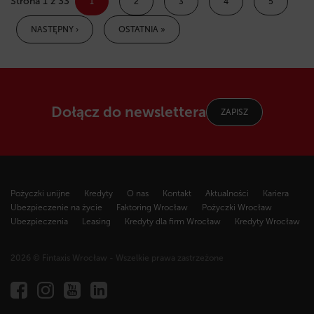
Strona 1 z 33
1
2
3
4
5
NASTĘPNY ›
OSTATNIA »
Dołącz do newslettera
ZAPISZ
Pożyczki unijne
Kredyty
O nas
Kontakt
Aktualności
Kariera
Ubezpieczenie na życie
Faktoring Wrocław
Pożyczki Wrocław
Ubezpieczenia
Leasing
Kredyty dla firm Wrocław
Kredyty Wrocław
2026 © Fintaxis Wrocław - Wszelkie prawa zastrzeżone
Fintaxis