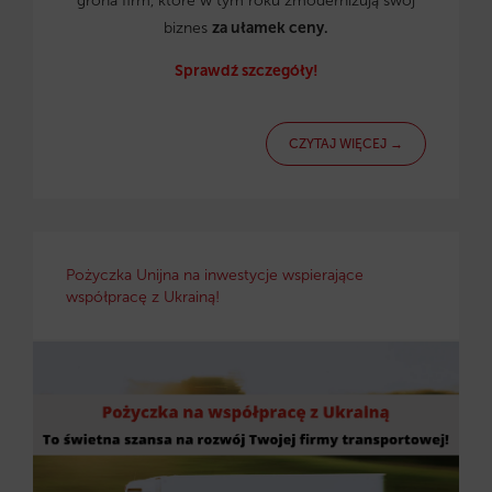
grona firm, które w tym roku zmodernizują swój
biznes
za ułamek ceny.
Sprawdź szczegóły!
CZYTAJ WIĘCEJ →
Pożyczka Unijna na inwestycje wspierające
współpracę z Ukrainą!