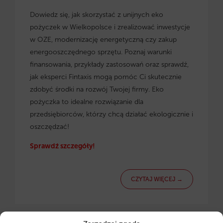
Dowiedz się, jak skorzystać z
unijnych eko
pożyczek w Wielkopolsce
i zrealizować inwestycje
w OZE, modernizację energetyczną czy zakup
energooszczędnego sprzętu. Poznaj warunki
finansowania, przykłady zastosowań oraz sprawdź,
jak eksperci Fintaxis mogą pomóc Ci skutecznie
zdobyć środki na rozwój Twojej firmy. Eko
pożyczka to idealne rozwiązanie dla
przedsiębiorców, którzy chcą działać ekologicznie i
oszczędzać!
Sprawdź szczegóły!
CZYTAJ WIĘCEJ →