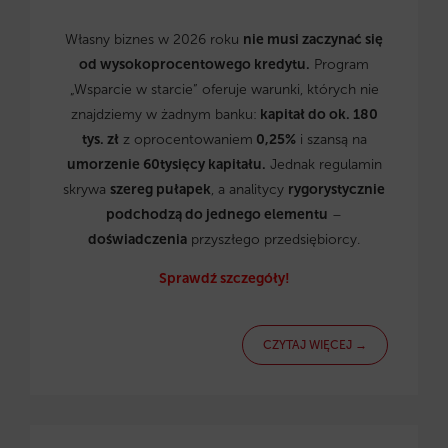
Własny biznes w 2026 roku
nie musi zaczynać się
od wysokoprocentowego kredytu.
Program
„Wsparcie w starcie” oferuje warunki, których nie
znajdziemy w żadnym banku:
kapitał do ok. 180
tys. zł
z oprocentowaniem
0,25%
i szansą na
umorzenie 60tysięcy kapitału.
Jednak regulamin
skrywa
szereg pułapek
, a analitycy
rygorystycznie
podchodzą do jednego elementu
–
doświadczenia
przyszłego przedsiębiorcy.
Sprawdź szczegóły!
CZYTAJ WIĘCEJ →