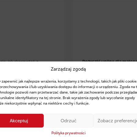
ię, jak skorzystać z
Pożyczki unijne dla małop
Zarządzaj zgodą
 eko pożyczek w
przedsiębiorców
– dowiedz 
lsce
i zrealizować
skorzystać z preferencyjnyc
 zapewnić jak najlepsze wrażenia, korzystamy z technologii, takich jak pliki cookie
je w OZE, modernizację
pożyczek na rozwój, inwesty
przechowywania i/lub uzyskiwania dostępu do informacji o urządzeniu. Zgoda na 
czną czy zakup
odnawialne źródła energii. Z
hnologie pozwoli nam przetwarzać dane, takie jak zachowanie podczas przegląda
 unikalne identyfikatory na tej stronie. Brak wyrażenia zgody lub wycofanie zgody
zczędnego sprzętu. Poznaj
wsparcie ekspertów Fintaxis
e niekorzystnie wpłynąć na niektóre cechy i funkcje.
finansowania, przykłady
od 11 lat pomagają firmom
ań oraz sprawdź, jak
skutecznym pozyskiwaniu
Akceptuj
Odrzuć
Zobacz preferencj
 Fintaxis mogą pomóc Ci
finansowania.
ie zdobyć środki na rozwój
Polityka prywatności
Sprawdź szczegóły i posta