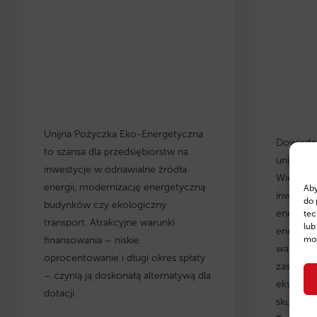
Unijna Pożyczka Eko-Energetyczna
Dowiedz s
to szansa dla przedsiębiorstw na
unijnych
inwestycje w odnawialne źródła
Wielkopo
energii, modernizację energetyczną
Aby
inwestyc
do 
budynków czy ekologiczny
energety
tec
transport. Atrakcyjne warunki
lub
energoos
finansowania – niskie
moż
warunki 
oprocentowanie i długi okres spłaty
zastosow
– czynią ją doskonałą alternatywą dla
eksperci
dotacji.
skuteczn