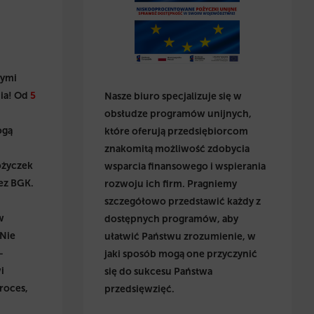
wymi
ia! Od
5
Nasze biuro specjalizuje się w
obsłudze programów unijnych,
ogą
które oferują przedsiębiorcom
znakomitą możliwość zdobycia
ożyczek
wsparcia finansowego i wspierania
ez BGK.
rozwoju ich firm. Pragniemy
szczegółowo przedstawić każdy z
w
dostępnych programów, aby
 Nie
ułatwić Państwu zrozumienie, w
–
jaki sposób mogą one przyczynić
i
się do sukcesu Państwa
roces,
przedsięwzięć.