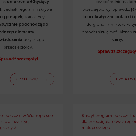
ą na
umorzenie 60tysięcy
bezpośrednio na kon
u.
Jednak regulamin skrywa
przedsiębiorcy. Sprawdź,
ja
reg pułapek
, a analitycy
biurokratyczne pułapki
i 
ystycznie
podchodzą do
do grona firm, które w t
ednego elementu
–
zmodernizują swój biznes
z
wiadczenia
przyszłego
ceny.
przedsiębiorcy.
Sprawdź szczegóły
Sprawdź szczegóły!
CZYTAJ WIĘCEJ →
CZYTAJ WI
ko pożyczki w Wielkopolsce
Ruszył program pożyczek u
e dla inwestycji
dla przedsiębiorców z regio
gicznych
małopolskiego.