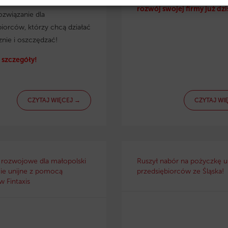
irmy. Eko pożyczka to
rozwój swojej firmy już dzi
ozwiązanie dla
biorców, którzy chcą działać
znie i oszczędzać!
szczegóły!
CZYTAJ WIĘCEJ →
CZYTAJ WI
 rozwojowe dla małopolski
Ruszył nabór na pożyczkę un
ie unijne z pomocą
przedsiębiorców ze Śląska!
 Fintaxis