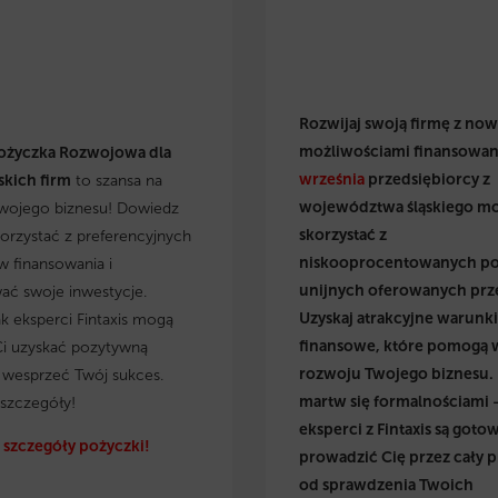
Rozwijaj swoją firmę z no
możliwościami finansowan
ożyczka Rozwojowa dla
września
przedsiębiorcy z
kich firm
to szansa na
województwa śląskiego m
wojego biznesu! Dowiedz
skorzystać z
skorzystać z preferencyjnych
niskooprocentowanych p
 finansowania i
unijnych oferowanych prz
wać swoje inwestycje.
Uzyskaj atrakcyjne warunki
ak eksperci Fintaxis mogą
finansowe, które pomogą 
i uzyskać pozytywną
rozwoju Twojego biznesu.
i wesprzeć Twój sukces.
martw się formalnościami 
szczegóły!
eksperci z Fintaxis są gotow
szczegóły pożyczki!
prowadzić Cię przez cały p
od sprawdzenia Twoich