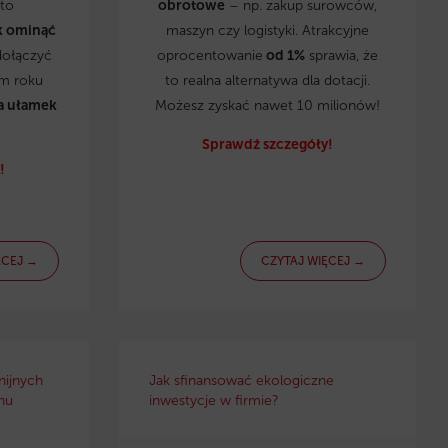
to
obrotowe
– np. zakup surowców,
k ominąć
maszyn czy logistyki. Atrakcyjne
dołączyć
oprocentowanie
od 1%
sprawia, że
ym roku
to realna alternatywa dla dotacji.
a ułamek
Możesz zyskać nawet 10 milionów!
Sprawdź szczegóły!
!
ĘCEJ →
CZYTAJ WIĘCEJ →
nijnych
Jak sfinansować ekologiczne
nu
inwestycje w firmie?