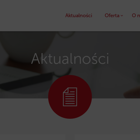
Aktualności
Oferta
O n
Kredyty
Pożyczki unijne
Aktualności
Dotacje unijne
Ulga podatkowa PS