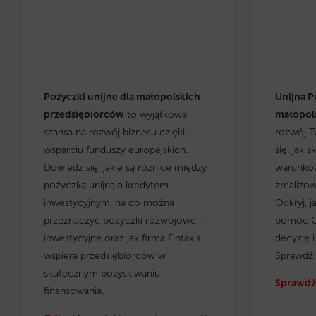
Pożyczki unijne dla małopolskich
Unijna P
przedsiębiorców
to wyjątkowa
małopols
szansa na rozwój biznesu dzięki
rozwój T
wsparciu funduszy europejskich.
się, jak 
Dowiedz się, jakie są różnice między
warunków
pożyczką unijną a kredytem
zrealizo
inwestycyjnym, na co można
Odkryj, j
przeznaczyć pożyczki rozwojowe i
pomóc C
inwestycyjne oraz jak firma Fintaxis
decyzję 
wspiera przedsiębiorców w
Sprawdź 
skutecznym pozyskiwaniu
Sprawdź 
finansowania.