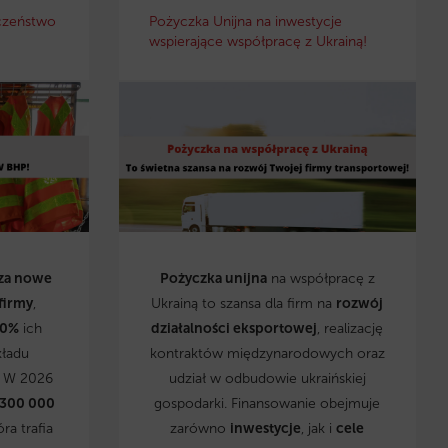
czeństwo
Pożyczka Unijna na inwestycje
wspierające współpracę z Ukrainą!
za nowe
Pożyczka unijna
na współpracę z
firmy
,
Ukrainą to szansa dla firm na
rozwój
0%
ich
działalności eksportowej
, realizację
kładu
kontraktów międzynarodowych oraz
. W 2026
udział w odbudowie ukraińskiej
 300 000
gospodarki. Finansowanie obejmuje
óra trafia
zarówno
inwestycje
, jak i
cele