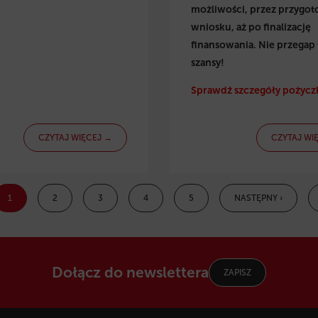
możliwości, przez przygo
wniosku, aż po finalizację
finansowania. Nie przegap 
szansy!
Sprawdź szczegóły pożyczk
CZYTAJ WIĘCEJ →
CZYTAJ WI
1
2
3
4
5
NASTĘPNY ›
Dołącz do newslettera
ZAPISZ