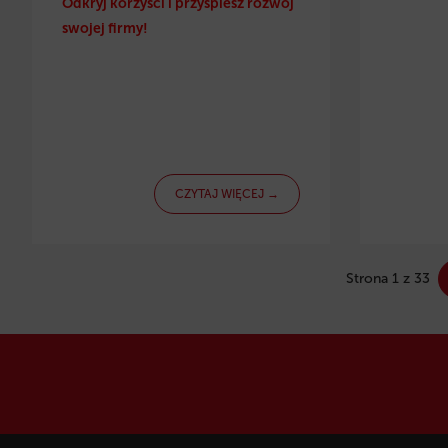
Odkryj korzyści i przyspiesz rozwój
swojej firmy!
CZYTAJ WIĘCEJ →
Strona 1 z 33