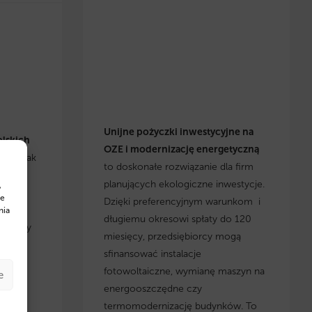
Unijne pożyczki inwestycyjne na
olskich
OZE i modernizację energetyczną
się, jak
to doskonałe rozwiązanie dla firm
h
planujących ekologiczne inwestycje.
,
cje i
te
Dzięki preferencyjnym warunkom i
yskaj
nia
długiemu okresowi spłaty do 120
, którzy
miesięcy, przedsiębiorcy mogą
 w
sfinansować instalacje
fotowoltaiczne, wymianę maszyn na
e
energooszczędne czy
termomodernizację budynków. To
w na