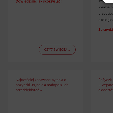
Twojej f
Dowiedz się, jak skorzystać!
idealne r
przedsię
ekologic
Sprawdź 
CZYTAJ WIĘCEJ →
Najczęściej zadawane pytania o
Pożyczki
pożyczki unijne dla małopolskich
– wsparc
przedsiębiorców
ekspertów