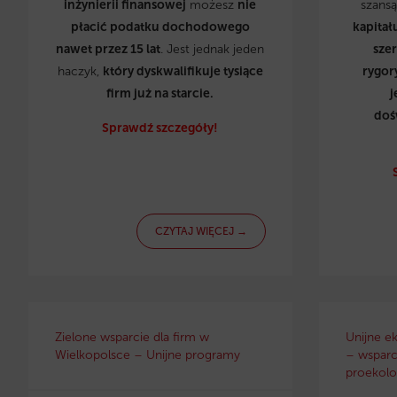
inżynierii finansowej
możesz
nie
szans
płacić podatku dochodowego
kapitał
nawet przez 15 lat
. Jest jednak jeden
sze
haczyk,
który dyskwalifikuje tysiące
rygor
firm już na starcie.
j
doś
Sprawdź szczegóły!
CZYTAJ WIĘCEJ →
Zielone wsparcie dla firm w
Unijne e
Wielkopolsce – Unijne programy
– wsparci
proekolo