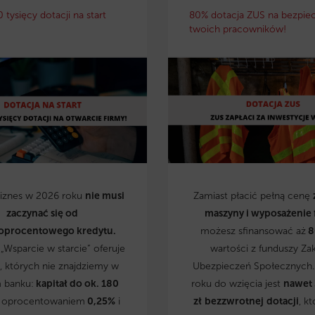
0 tysięcy dotacji na start
80% dotacja ZUS na bezpie
twoich pracowników!
biznes w 2026 roku
nie musi
Zamiast płacić pełną cenę
zaczynać się od
maszyny i wyposażenie 
oprocentowego kredytu.
możesz sfinansować aż
8
„Wsparcie w starcie” oferuje
wartości z funduszy Za
, których nie znajdziemy w
Ubezpieczeń Społecznych
 banku:
kapitał do ok. 180
roku do wzięcia jest
nawet
 oprocentowaniem
0,25%
i
zł
bezzwrotnej
dotacji
, kt