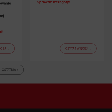
Sprawdź szczegóły!
towanie
tej
i!
ĘCEJ →
CZYTAJ WIĘCEJ →
OSTATNIA »