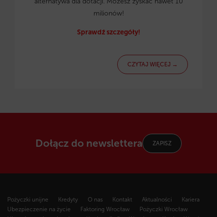
alternatywa dla dotacji. Możesz zyskać nawet 10
milionów!
Sprawdź szczegóły!
CZYTAJ WIĘCEJ →
Dołącz do newslettera
ZAPISZ
Pożyczki unijne
Kredyty
O nas
Kontakt
Aktualności
Kariera
Ubezpieczenie na życie
Faktoring Wrocław
Pożyczki Wrocław