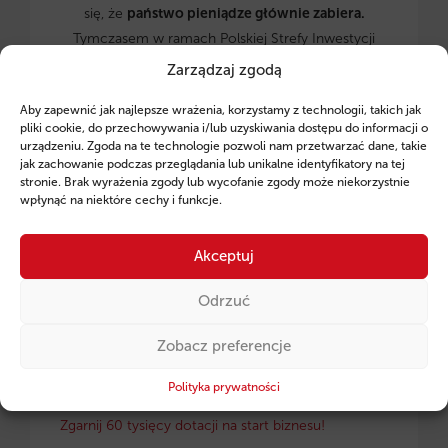
się, że
państwo pieniądze głównie zabiera.
Tymczasem w ramach Polskiej Strefy Inwestycji
(PSI
) karta się odwraca.
Fintaxis dotarło do danych,
Zarządzaj zgodą
które potwierdzają:
dzięki
odpowiedniej
inżynierii
Aby zapewnić jak najlepsze wrażenia, korzystamy z technologii, takich jak
finansowej
możesz
nie płacić podatku
pliki cookie, do przechowywania i/lub uzyskiwania dostępu do informacji o
dochodowego nawet przez 15 lat
. Jest jednak
urządzeniu. Zgoda na te technologie pozwoli nam przetwarzać dane, takie
jeden haczyk,
który dyskwalifikuje tysiące firm już
jak zachowanie podczas przeglądania lub unikalne identyfikatory na tej
stronie. Brak wyrażenia zgody lub wycofanie zgody może niekorzystnie
na starcie.
wpłynąć na niektóre cechy i funkcje.
Sprawdź szczegóły!
Akceptuj
CZYTAJ WIĘCEJ →
Odrzuć
Zobacz preferencje
Polityka prywatności
2026-01-23 09:12:48
Zgarnij 60 tysięcy dotacji na start biznesu!