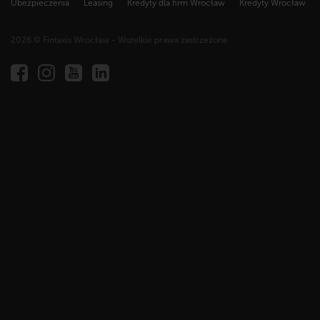
Ubezpieczenia
Leasing
Kredyty dla firm Wrocław
Kredyty Wrocław
2026 © Fintaxis Wrocław - Wszelkie prawa zastrzeżone
Fintaxis
al.
Marcina
Kromera
51A,
51-
163
Wrocław
NIP
894
304
78
87,
REGON
022214190