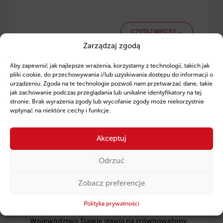
CZYTAJ WIĘCEJ →
Zarządzaj zgodą
Aby zapewnić jak najlepsze wrażenia, korzystamy z technologii, takich jak
pliki cookie, do przechowywania i/lub uzyskiwania dostępu do informacji o
urządzeniu. Zgoda na te technologie pozwoli nam przetwarzać dane, takie
Pożyczka Inwestycyjna: Wsparcie Przedsiębiorstw
jak zachowanie podczas przeglądania lub unikalne identyfikatory na tej
w Woj. Śląskim
stronie. Brak wyrażenia zgody lub wycofanie zgody może niekorzystnie
wpłynąć na niektóre cechy i funkcje.
Akceptuj
Odrzuć
Zobacz preferencje
Polityka prywatności
Województwo Śląskie stawia na zrównoważony