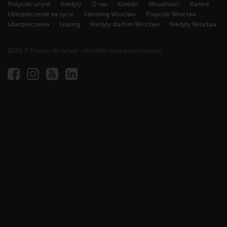
Pożyczki unijne
Kredyty
O nas
Kontakt
Aktualności
Kariera
Ubezpieczenie na życie
Faktoring Wrocław
Pożyczki Wrocław
Ubezpieczenia
Leasing
Kredyty dla firm Wrocław
Kredyty Wrocław
2026 © Fintaxis Wrocław - Wszelkie prawa zastrzeżone
Fintaxis
al.
Marcina
Kromera
51A,
51-
163
Wrocław
NIP
894
304
78
87,
REGON