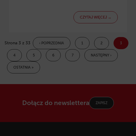
CZYTAJ WIĘCEJ →
Strona 3 z 33
‹ POPRZEDNIA
1
2
3
4
5
6
7
NASTĘPNY ›
OSTATNIA »
Dołącz do newslettera
ZAPISZ