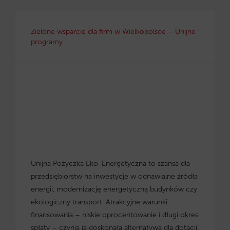
Zielone wsparcie dla firm w Wielkopolsce – Unijne
programy
Unijna Pożyczka Eko-Energetyczna to szansa dla
przedsiębiorstw na inwestycje w odnawialne źródła
energii, modernizację energetyczną budynków czy
ekologiczny transport. Atrakcyjne warunki
finansowania – niskie oprocentowanie i długi okres
spłaty – czynią ją doskonałą alternatywą dla dotacji.