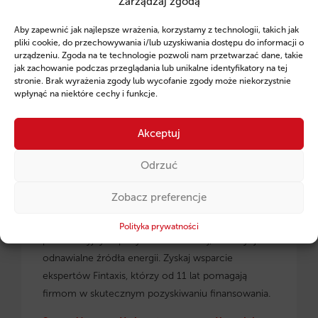
Zarządzaj zgodą
Ruszył program pożyczek unijnych dla
Aby zapewnić jak najlepsze wrażenia, korzystamy z technologii, takich jak
przedsiębiorców z regionu małopolskiego.
pliki cookie, do przechowywania i/lub uzyskiwania dostępu do informacji o
urządzeniu. Zgoda na te technologie pozwoli nam przetwarzać dane, takie
jak zachowanie podczas przeglądania lub unikalne identyfikatory na tej
stronie. Brak wyrażenia zgody lub wycofanie zgody może niekorzystnie
wpłynąć na niektóre cechy i funkcje.
Akceptuj
Odrzuć
Zobacz preferencje
Pożyczki unijne dla małopolskich
przedsiębiorców
– dowiedz się, jak skorzystać z
Polityka prywatności
preferencyjnych pożyczek na rozwój, inwestycje i
odnawialne źródła energii. Zyskaj wsparcie
ekspertów Fintaxis, którzy od 11 lat pomagają
firmom w skutecznym pozyskiwaniu finansowania.