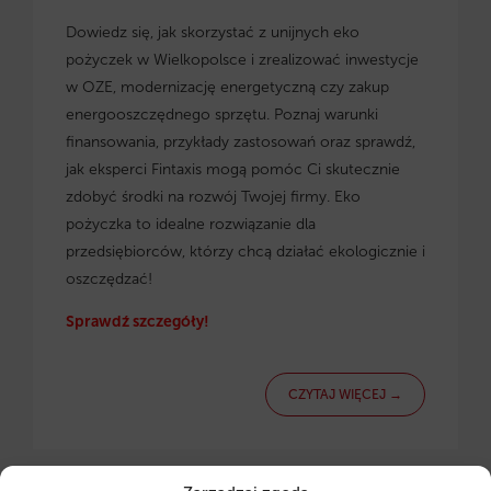
Dowiedz się, jak skorzystać z
unijnych eko
pożyczek w Wielkopolsce
i zrealizować inwestycje
w OZE, modernizację energetyczną czy zakup
energooszczędnego sprzętu. Poznaj warunki
finansowania, przykłady zastosowań oraz sprawdź,
jak eksperci Fintaxis mogą pomóc Ci skutecznie
zdobyć środki na rozwój Twojej firmy. Eko
pożyczka to idealne rozwiązanie dla
przedsiębiorców, którzy chcą działać ekologicznie i
oszczędzać!
Sprawdź szczegóły!
CZYTAJ WIĘCEJ →