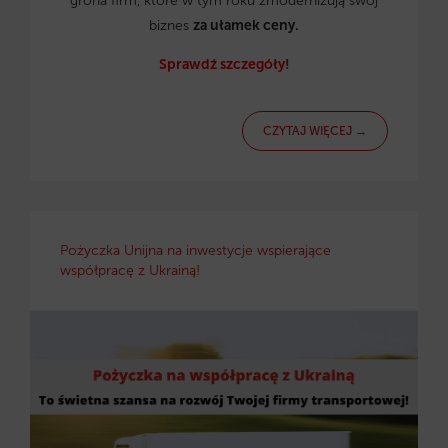
grona firm, które w tym roku zmodernizują swój
biznes
za ułamek ceny.
Sprawdź szczegóły!
CZYTAJ WIĘCEJ →
Pożyczka Unijna na inwestycje wspierające
współpracę z Ukrainą!