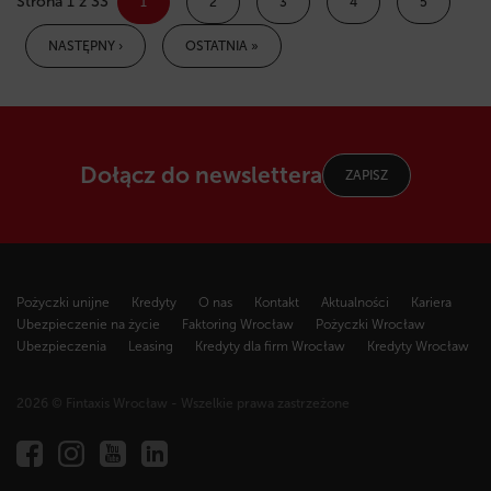
Strona 1 z 33
1
2
3
4
5
NASTĘPNY ›
OSTATNIA »
Dołącz do newslettera
ZAPISZ
Pożyczki unijne
Kredyty
O nas
Kontakt
Aktualności
Kariera
Ubezpieczenie na życie
Faktoring Wrocław
Pożyczki Wrocław
Ubezpieczenia
Leasing
Kredyty dla firm Wrocław
Kredyty Wrocław
2026 © Fintaxis Wrocław - Wszelkie prawa zastrzeżone
Fintaxis