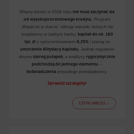
Własny biznes w 2026 roku
nie musi zaczynać się
od wysokoprocentowego kredytu.
Program
„Wsparcie w starcie” oferuje warunki, których nie
znajdziemy w żadnym banku:
kapitał do ok. 180
tys. zł
z oprocentowaniem
0,25%
i szansą na
umorzenie 60tysięcy kapitału.
Jednak regulamin
skrywa
szereg pułapek
, a analitycy
rygorystycznie
podchodzą do jednego elementu
–
doświadczenia
przyszłego przedsiębiorcy.
Sprawdź szczegóły!
CZYTAJ WIĘCEJ →