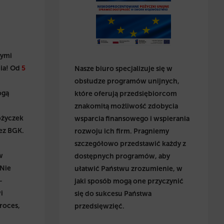
wymi
ia! Od
5
Nasze biuro specjalizuje się w
obsłudze programów unijnych,
ogą
które oferują przedsiębiorcom
znakomitą możliwość zdobycia
ożyczek
wsparcia finansowego i wspierania
ez BGK.
rozwoju ich firm. Pragniemy
szczegółowo przedstawić każdy z
w
dostępnych programów, aby
 Nie
ułatwić Państwu zrozumienie, w
–
jaki sposób mogą one przyczynić
i
się do sukcesu Państwa
roces,
przedsięwzięć.