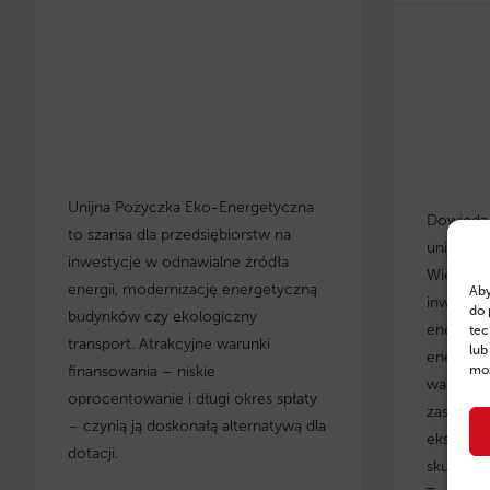
Unijna Pożyczka Eko-Energetyczna
Dowiedz s
to szansa dla przedsiębiorstw na
unijnych
inwestycje w odnawialne źródła
Wielkopo
energii, modernizację energetyczną
Aby
inwestyc
do 
budynków czy ekologiczny
energety
tec
transport. Atrakcyjne warunki
lub
energoos
finansowania – niskie
moż
warunki 
oprocentowanie i długi okres spłaty
zastosow
– czynią ją doskonałą alternatywą dla
eksperci
dotacji.
skuteczn