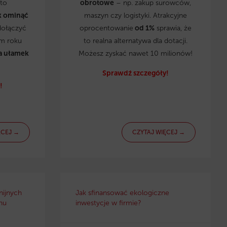
to
obrotowe
– np. zakup surowców,
k ominąć
maszyn czy logistyki. Atrakcyjne
dołączyć
oprocentowanie
od 1%
sprawia, że
ym roku
to realna alternatywa dla dotacji.
a ułamek
Możesz zyskać nawet 10 milionów!
Sprawdź szczegóły!
!
ĘCEJ →
CZYTAJ WIĘCEJ →
nijnych
Jak sfinansować ekologiczne
nu
inwestycje w firmie?