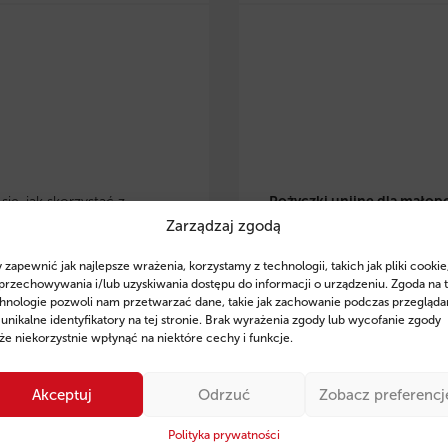
ię, jak skorzystać z
Pożyczki unijne dla małop
Zarządzaj zgodą
 eko pożyczek w
przedsiębiorców
– dowiedz 
lsce
i zrealizować
skorzystać z preferencyjnyc
 zapewnić jak najlepsze wrażenia, korzystamy z technologii, takich jak pliki cookie
je w OZE, modernizację
pożyczek na rozwój, inwesty
przechowywania i/lub uzyskiwania dostępu do informacji o urządzeniu. Zgoda na 
czną czy zakup
odnawialne źródła energii. Z
hnologie pozwoli nam przetwarzać dane, takie jak zachowanie podczas przegląda
 unikalne identyfikatory na tej stronie. Brak wyrażenia zgody lub wycofanie zgody
zczędnego sprzętu. Poznaj
wsparcie ekspertów Fintaxis
e niekorzystnie wpłynąć na niektóre cechy i funkcje.
finansowania, przykłady
od 11 lat pomagają firmom
ań oraz sprawdź, jak
skutecznym pozyskiwaniu
Akceptuj
Odrzuć
Zobacz preferencj
 Fintaxis mogą pomóc Ci
finansowania.
ie zdobyć środki na rozwój
Polityka prywatności
Sprawdź szczegóły i posta