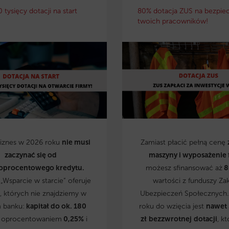
0 tysięcy dotacji na start
80% dotacja ZUS na bezpie
twoich pracowników!
biznes w 2026 roku
nie musi
Zamiast płacić pełną cenę
zaczynać się od
maszyny i wyposażenie 
oprocentowego kredytu.
możesz sfinansować aż
8
„Wsparcie w starcie” oferuje
wartości z funduszy Za
, których nie znajdziemy w
Ubezpieczeń Społecznych
 banku:
kapitał do ok. 180
roku do wzięcia jest
nawet
 oprocentowaniem
0,25%
i
zł
bezzwrotnej
dotacji
, kt