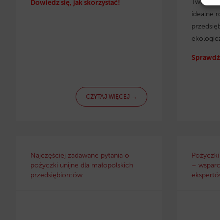
Twojej f
Dowiedz się, jak skorzystać!
idealne r
przedsię
ekologic
Sprawdź 
CZYTAJ WIĘCEJ →
Najczęściej zadawane pytania o
Pożyczki
pożyczki unijne dla małopolskich
– wsparc
przedsiębiorców
ekspertów