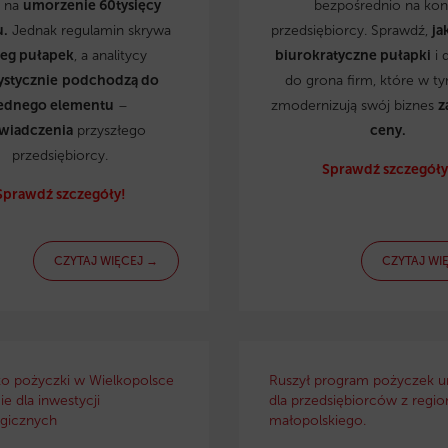
ą na
umorzenie 60tysięcy
bezpośrednio na kon
u.
Jednak regulamin skrywa
przedsiębiorcy. Sprawdź,
ja
reg pułapek
, a analitycy
biurokratyczne pułapki
i 
ystycznie
podchodzą do
do grona firm, które w t
ednego elementu
–
zmodernizują swój biznes
z
wiadczenia
przyszłego
ceny.
przedsiębiorcy.
Sprawdź szczegóły
Sprawdź szczegóły!
CZYTAJ WIĘCEJ →
CZYTAJ WI
ko pożyczki w Wielkopolsce
Ruszył program pożyczek u
e dla inwestycji
dla przedsiębiorców z regio
gicznych
małopolskiego.