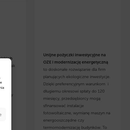
Unijne pożyczki inwestycyjne na
olskich
OZE i modernizację energetyczną
się, jak
to doskonałe rozwiązanie dla firm
h
planujących ekologiczne inwestycje.
,
cje i
te
Dzięki preferencyjnym warunkom i
yskaj
nia
długiemu okresowi spłaty do 120
, którzy
miesięcy, przedsiębiorcy mogą
 w
sfinansować instalacje
fotowoltaiczne, wymianę maszyn na
e
energooszczędne czy
termomodernizację budynków. To
w na