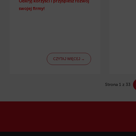
Odkryj korzyści i przyspiesz rozwój
swojej firmy!
CZYTAJ WIĘCEJ →
Strona 1 z 33