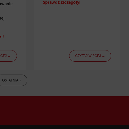
Sprawdź szczegóły!
towanie
tej
i!
ĘCEJ →
CZYTAJ WIĘCEJ →
OSTATNIA »