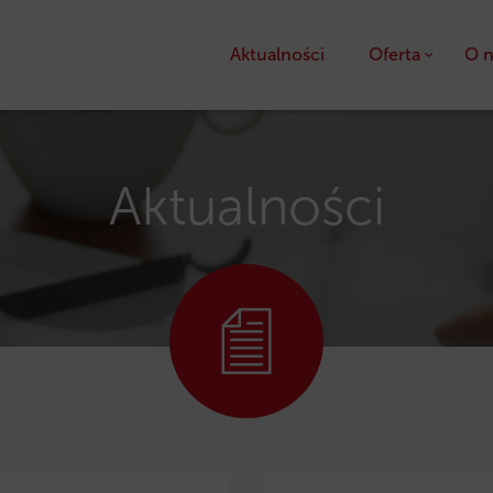
Aktualności
Oferta
O n
Kredyty
Pożyczki unijne
Aktualności
Dotacje unijne
Ulga podatkowa PS