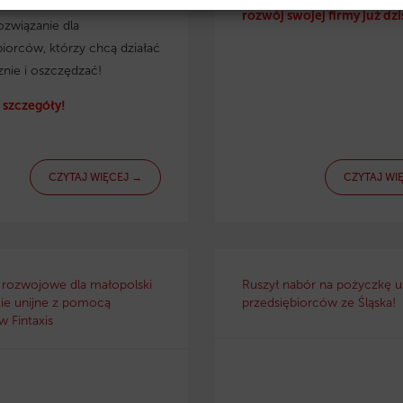
irmy. Eko pożyczka to
rozwój swojej firmy już dzi
ozwiązanie dla
biorców, którzy chcą działać
znie i oszczędzać!
szczegóły!
CZYTAJ WIĘCEJ →
CZYTAJ WI
 rozwojowe dla małopolski
Ruszył nabór na pożyczkę un
ie unijne z pomocą
przedsiębiorców ze Śląska!
 Fintaxis