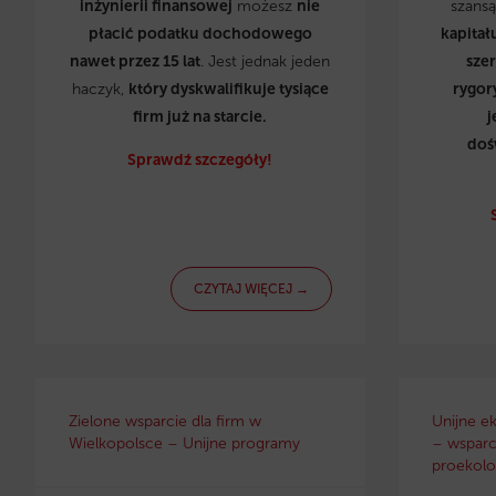
inżynierii finansowej
możesz
nie
szans
płacić podatku dochodowego
kapitał
nawet przez 15 lat
. Jest jednak jeden
sze
haczyk,
który dyskwalifikuje tysiące
rygor
firm już na starcie.
j
doś
Sprawdź szczegóły!
CZYTAJ WIĘCEJ →
Zielone wsparcie dla firm w
Unijne e
Wielkopolsce – Unijne programy
– wsparci
proekolo