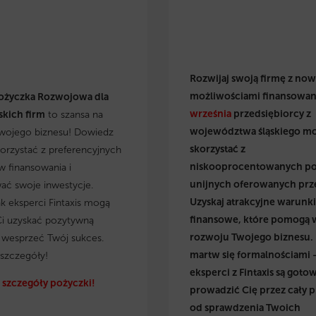
Rozwijaj swoją firmę z no
możliwościami finansowan
ożyczka Rozwojowa dla
września
przedsiębiorcy z
kich firm
to szansa na
województwa śląskiego m
wojego biznesu! Dowiedz
skorzystać z
skorzystać z preferencyjnych
niskooprocentowanych p
 finansowania i
unijnych oferowanych prz
wać swoje inwestycje.
Uzyskaj atrakcyjne warunki
ak eksperci Fintaxis mogą
finansowe, które pomogą 
i uzyskać pozytywną
rozwoju Twojego biznesu.
i wesprzeć Twój sukces.
martw się formalnościami 
szczegóły!
eksperci z Fintaxis są gotow
szczegóły pożyczki!
prowadzić Cię przez cały p
od sprawdzenia Twoich