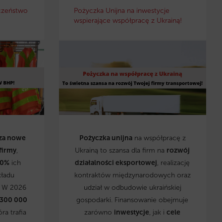
czeństwo
Pożyczka Unijna na inwestycje
wspierające współpracę z Ukrainą!
za nowe
Pożyczka unijna
na współpracę z
firmy
,
Ukrainą to szansa dla firm na
rozwój
0%
ich
działalności eksportowej
, realizację
kładu
kontraktów międzynarodowych oraz
. W 2026
udział w odbudowie ukraińskiej
 300 000
gospodarki. Finansowanie obejmuje
óra trafia
zarówno
inwestycje
, jak i
cele