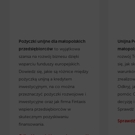
Pożyczki unijne dla małopolskich
Unijna P
przedsiębiorców
to wyjątkowa
małopols
szansa na rozwój biznesu dzięki
rozwój T
wsparciu funduszy europejskich.
się, jak 
Dowiedz się, jakie są różnice między
warunków
pożyczką unijną a kredytem
zrealizo
inwestycyjnym, na co można
Odkryj, j
przeznaczyć pożyczki rozwojowe i
pomóc C
inwestycyjne oraz jak firma Fintaxis
decyzję 
wspiera przedsiębiorców w
Sprawdź 
skutecznym pozyskiwaniu
Sprawdź 
finansowania.