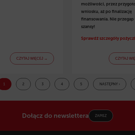
możliwości, przez przygo
wniosku, aż po finalizację
finansowania. Nie przegap 
szansy!
Sprawdź szczegóły pożyczk
CZYTAJ WIĘCEJ →
CZYTAJ WI
1
2
3
4
5
NASTĘPNY ›
Dołącz do newslettera
ZAPISZ