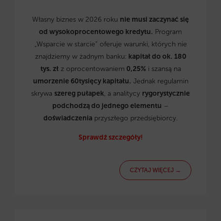
Własny biznes w 2026 roku
nie musi zaczynać się
od wysokoprocentowego kredytu.
Program
„Wsparcie w starcie” oferuje warunki, których nie
znajdziemy w żadnym banku:
kapitał do ok. 180
tys. zł
z oprocentowaniem
0,25%
i szansą na
umorzenie 60tysięcy kapitału.
Jednak regulamin
skrywa
szereg pułapek
, a analitycy
rygorystycznie
podchodzą do jednego elementu
–
doświadczenia
przyszłego przedsiębiorcy.
Sprawdź szczegóły!
CZYTAJ WIĘCEJ →