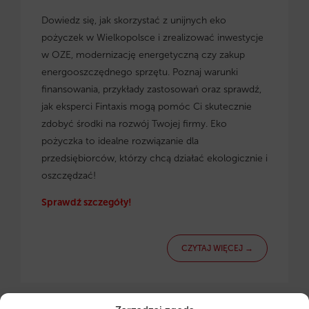
Dowiedz się, jak skorzystać z
unijnych eko
pożyczek w Wielkopolsce
i zrealizować inwestycje
w OZE, modernizację energetyczną czy zakup
energooszczędnego sprzętu. Poznaj warunki
finansowania, przykłady zastosowań oraz sprawdź,
jak eksperci Fintaxis mogą pomóc Ci skutecznie
zdobyć środki na rozwój Twojej firmy. Eko
pożyczka to idealne rozwiązanie dla
przedsiębiorców, którzy chcą działać ekologicznie i
oszczędzać!
Sprawdź szczegóły!
CZYTAJ WIĘCEJ →