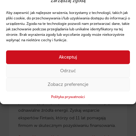
Zarządzaj zgodą
Ruszył program pożyczek unijnych dla
Aby zapewnić jak najlepsze wrażenia, korzystamy z technologii, takich jak
przedsiębiorców z regionu małopolskiego.
pliki cookie, do przechowywania i/lub uzyskiwania dostępu do informacji o
urządzeniu. Zgoda na te technologie pozwoli nam przetwarzać dane, takie
jak zachowanie podczas przeglądania lub unikalne identyfikatory na tej
stronie. Brak wyrażenia zgody lub wycofanie zgody może niekorzystnie
wpłynąć na niektóre cechy i funkcje.
Akceptuj
Odrzuć
Zobacz preferencje
Pożyczki unijne dla małopolskich
przedsiębiorców
– dowiedz się, jak skorzystać z
Polityka prywatności
preferencyjnych pożyczek na rozwój, inwestycje i
odnawialne źródła energii. Zyskaj wsparcie
ekspertów Fintaxis, którzy od 11 lat pomagają
firmom w skutecznym pozyskiwaniu finansowania.