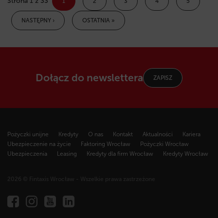
Strona 1 z 33
1
2
3
4
5
NASTĘPNY ›
OSTATNIA »
Dołącz do newslettera
ZAPISZ
Pożyczki unijne
Kredyty
O nas
Kontakt
Aktualności
Kariera
Ubezpieczenie na życie
Faktoring Wrocław
Pożyczki Wrocław
Ubezpieczenia
Leasing
Kredyty dla firm Wrocław
Kredyty Wrocław
2026 © Fintaxis Wrocław - Wszelkie prawa zastrzeżone
Fintaxis