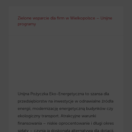
Zielone wsparcie dla firm w Wielkopolsce – Unijne
programy
Unijna Pożyczka Eko-Energetyczna to szansa dla
przedsiębiorstw na inwestycje w odnawialne źródła
energii, modernizację energetyczną budynków czy
ekologiczny transport. Atrakcyjne warunki
finansowania – niskie oprocentowanie i długi okres
spłaty – czynią ją doskonałą alternatywą dla dotacji.