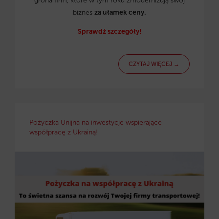
grona firm, które w tym roku zmodernizują swój
biznes
za ułamek ceny.
Sprawdź szczegóły!
CZYTAJ WIĘCEJ →
Pożyczka Unijna na inwestycje wspierające
współpracę z Ukrainą!