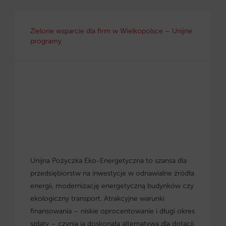
Zielone wsparcie dla firm w Wielkopolsce – Unijne
programy
Unijna Pożyczka Eko-Energetyczna to szansa dla
przedsiębiorstw na inwestycje w odnawialne źródła
energii, modernizację energetyczną budynków czy
ekologiczny transport. Atrakcyjne warunki
finansowania – niskie oprocentowanie i długi okres
spłaty – czynią ją doskonałą alternatywą dla dotacji.