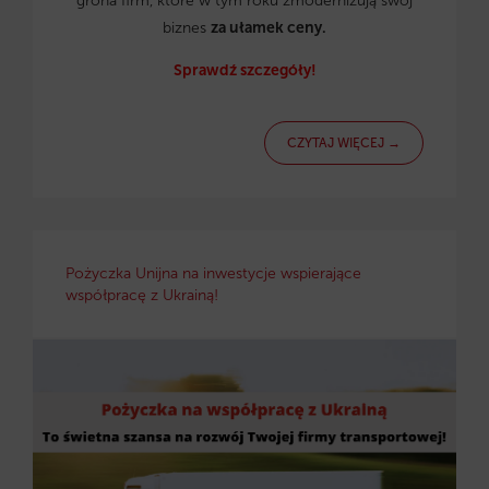
grona firm, które w tym roku zmodernizują swój
biznes
za ułamek ceny.
Sprawdź szczegóły!
CZYTAJ WIĘCEJ →
Pożyczka Unijna na inwestycje wspierające
współpracę z Ukrainą!