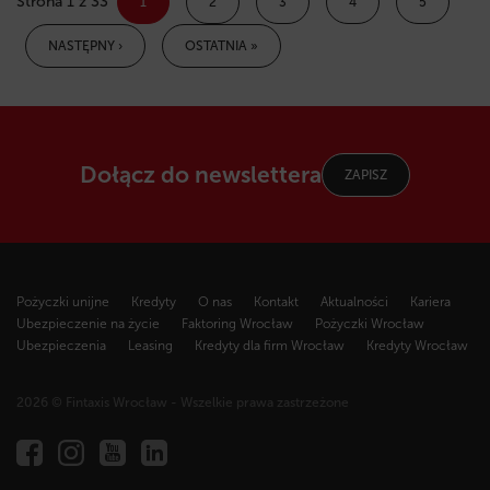
Strona 1 z 33
1
2
3
4
5
NASTĘPNY ›
OSTATNIA »
Dołącz do newslettera
ZAPISZ
Pożyczki unijne
Kredyty
O nas
Kontakt
Aktualności
Kariera
Ubezpieczenie na życie
Faktoring Wrocław
Pożyczki Wrocław
Ubezpieczenia
Leasing
Kredyty dla firm Wrocław
Kredyty Wrocław
2026 © Fintaxis Wrocław - Wszelkie prawa zastrzeżone
Fintaxis