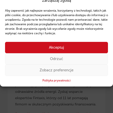
Zarządzaj zgodą
Ruszył program pożyczek unijnych dla
Aby zapewnić jak najlepsze wrażenia, korzystamy z technologii, takich jak
przedsiębiorców z regionu małopolskiego.
pliki cookie, do przechowywania i/lub uzyskiwania dostępu do informacji o
urządzeniu. Zgoda na te technologie pozwoli nam przetwarzać dane, takie
jak zachowanie podczas przeglądania lub unikalne identyfikatory na tej
stronie. Brak wyrażenia zgody lub wycofanie zgody może niekorzystnie
wpłynąć na niektóre cechy i funkcje.
Akceptuj
Odrzuć
Zobacz preferencje
Pożyczki unijne dla małopolskich
przedsiębiorców
– dowiedz się, jak skorzystać z
Polityka prywatności
preferencyjnych pożyczek na rozwój, inwestycje i
odnawialne źródła energii. Zyskaj wsparcie
ekspertów Fintaxis, którzy od 11 lat pomagają
firmom w skutecznym pozyskiwaniu finansowania.