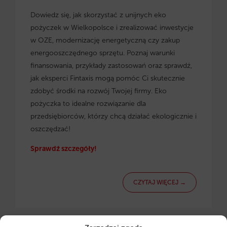
Dowiedz się, jak skorzystać z
unijnych eko
pożyczek w Wielkopolsce
i zrealizować inwestycje
w OZE, modernizację energetyczną czy zakup
energooszczędnego sprzętu. Poznaj warunki
finansowania, przykłady zastosowań oraz sprawdź,
jak eksperci Fintaxis mogą pomóc Ci skutecznie
zdobyć środki na rozwój Twojej firmy. Eko
pożyczka to idealne rozwiązanie dla
przedsiębiorców, którzy chcą działać ekologicznie i
oszczędzać!
Sprawdź szczegóły!
CZYTAJ WIĘCEJ →