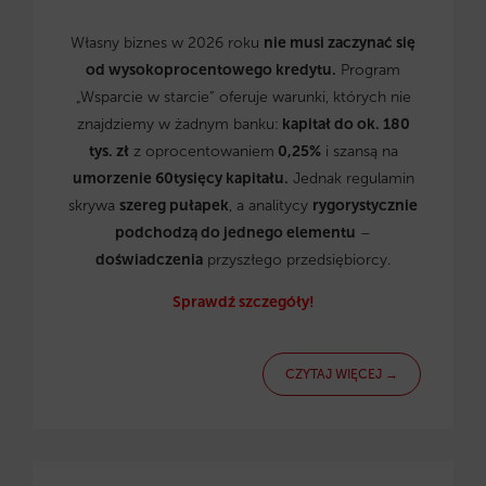
Własny biznes w 2026 roku
nie musi zaczynać się
od wysokoprocentowego kredytu.
Program
„Wsparcie w starcie” oferuje warunki, których nie
znajdziemy w żadnym banku:
kapitał do ok. 180
tys. zł
z oprocentowaniem
0,25%
i szansą na
umorzenie 60tysięcy kapitału.
Jednak regulamin
skrywa
szereg pułapek
, a analitycy
rygorystycznie
podchodzą do jednego elementu
–
doświadczenia
przyszłego przedsiębiorcy.
Sprawdź szczegóły!
CZYTAJ WIĘCEJ →