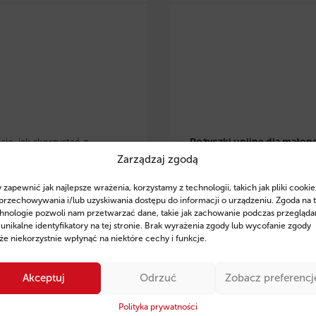
ię, jak skorzystać z
Pożyczki unijne dla małop
Zarządzaj zgodą
 eko pożyczek w
przedsiębiorców
– dowiedz 
lsce
i zrealizować
skorzystać z preferencyjnyc
 zapewnić jak najlepsze wrażenia, korzystamy z technologii, takich jak pliki cookie
je w OZE, modernizację
pożyczek na rozwój, inwesty
przechowywania i/lub uzyskiwania dostępu do informacji o urządzeniu. Zgoda na 
czną czy zakup
odnawialne źródła energii. Z
hnologie pozwoli nam przetwarzać dane, takie jak zachowanie podczas przegląda
 unikalne identyfikatory na tej stronie. Brak wyrażenia zgody lub wycofanie zgody
zczędnego sprzętu. Poznaj
wsparcie ekspertów Fintaxis
e niekorzystnie wpłynąć na niektóre cechy i funkcje.
finansowania, przykłady
od 11 lat pomagają firmom
ań oraz sprawdź, jak
skutecznym pozyskiwaniu
Akceptuj
Odrzuć
Zobacz preferencj
 Fintaxis mogą pomóc Ci
finansowania.
ie zdobyć środki na rozwój
Polityka prywatności
Sprawdź szczegóły i posta