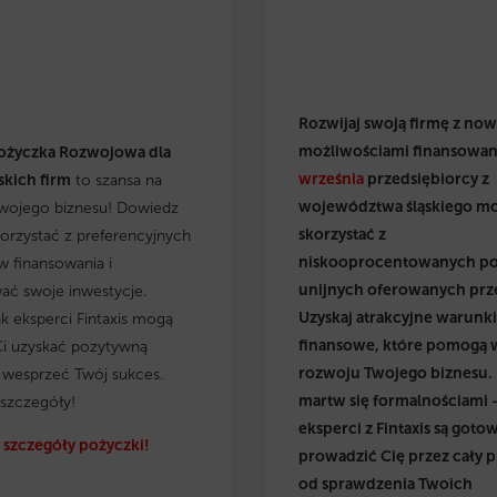
Rozwijaj swoją firmę z no
możliwościami finansowan
ożyczka Rozwojowa dla
września
przedsiębiorcy z
kich firm
to szansa na
województwa śląskiego m
wojego biznesu! Dowiedz
skorzystać z
skorzystać z preferencyjnych
niskooprocentowanych p
 finansowania i
unijnych oferowanych prz
wać swoje inwestycje.
Uzyskaj atrakcyjne warunki
ak eksperci Fintaxis mogą
finansowe, które pomogą 
i uzyskać pozytywną
rozwoju Twojego biznesu.
i wesprzeć Twój sukces.
martw się formalnościami 
szczegóły!
eksperci z Fintaxis są gotow
szczegóły pożyczki!
prowadzić Cię przez cały p
od sprawdzenia Twoich