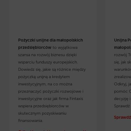
Pożyczki unijne dla małopolskich
Unijna P
przedsiębiorców
to wyjątkowa
małopols
szansa na rozwój biznesu dzięki
rozwój T
wsparciu funduszy europejskich.
się, jak 
Dowiedz się, jakie są różnice między
warunków
pożyczką unijną a kredytem
zrealizo
inwestycyjnym, na co można
Odkryj, j
przeznaczyć pożyczki rozwojowe i
pomóc C
inwestycyjne oraz jak firma Fintaxis
decyzję 
wspiera przedsiębiorców w
Sprawdź 
skutecznym pozyskiwaniu
Sprawdź 
finansowania.