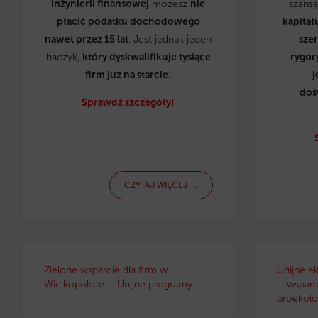
inżynierii finansowej
możesz
nie
szans
płacić podatku dochodowego
kapitał
nawet przez 15 lat
. Jest jednak jeden
sze
haczyk,
który dyskwalifikuje tysiące
rygor
firm już na starcie.
j
doś
Sprawdź szczegóły!
CZYTAJ WIĘCEJ →
Zielone wsparcie dla firm w
Unijne e
Wielkopolsce – Unijne programy
– wsparci
proekolo