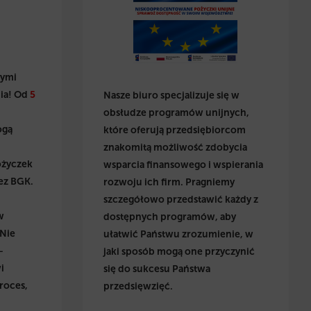
wymi
ia! Od
5
Nasze biuro specjalizuje się w
obsłudze programów unijnych,
ogą
które oferują przedsiębiorcom
znakomitą możliwość zdobycia
ożyczek
wsparcia finansowego i wspierania
ez BGK.
rozwoju ich firm. Pragniemy
szczegółowo przedstawić każdy z
w
dostępnych programów, aby
 Nie
ułatwić Państwu zrozumienie, w
–
jaki sposób mogą one przyczynić
i
się do sukcesu Państwa
roces,
przedsięwzięć.