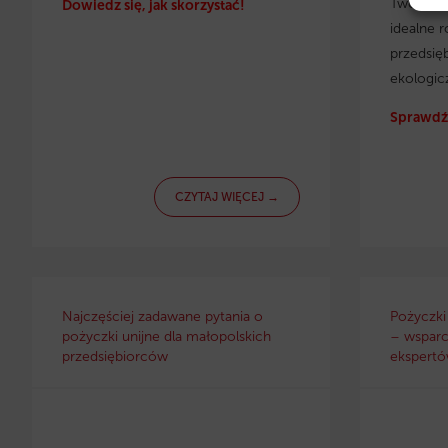
Twojej f
Dowiedz się, jak skorzystać!
idealne r
przedsię
ekologic
Sprawdź 
CZYTAJ WIĘCEJ →
Najczęściej zadawane pytania o
Pożyczki
pożyczki unijne dla małopolskich
– wsparc
przedsiębiorców
ekspertów