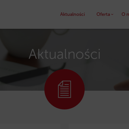
Aktualności
Oferta
O n
Kredyty
Pożyczki unijne
Aktualności
Dotacje unijne
Ulga podatkowa PS