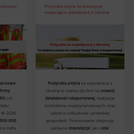
czeństwo
Pożyczka Unijna na inwestycje
wspierające współpracę z Ukrainą!
za nowe
Pożyczka unijna
na współpracę z
firmy
,
Ukrainą to szansa dla firm na
rozwój
0%
ich
działalności eksportowej
, realizację
kładu
kontraktów międzynarodowych oraz
. W 2026
udział w odbudowie ukraińskiej
 300 000
gospodarki. Finansowanie obejmuje
óra trafia
zarówno
inwestycje
, jak i
cele