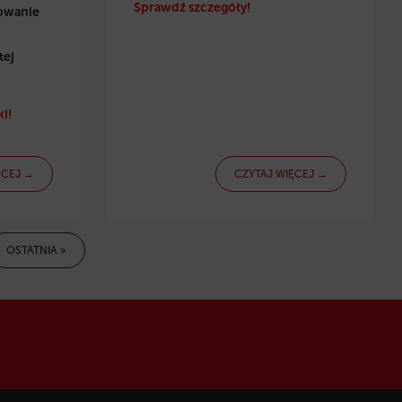
Sprawdź szczegóły!
towanie
tej
i!
ĘCEJ →
CZYTAJ WIĘCEJ →
OSTATNIA »