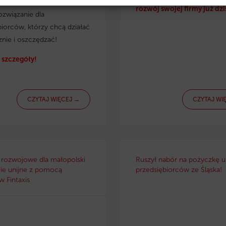
irmy. Eko pożyczka to
rozwój swojej firmy już dzi
ozwiązanie dla
biorców, którzy chcą działać
znie i oszczędzać!
szczegóły!
CZYTAJ WIĘCEJ →
CZYTAJ WI
 rozwojowe dla małopolski
Ruszył nabór na pożyczkę un
ie unijne z pomocą
przedsiębiorców ze Śląska!
 Fintaxis