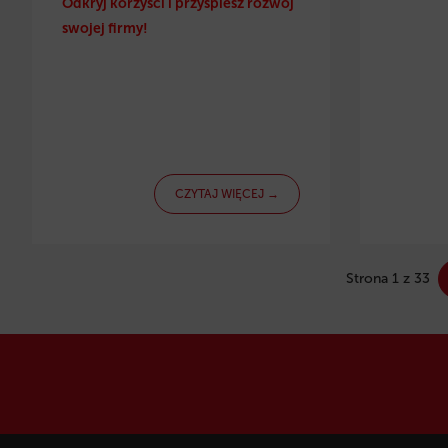
Odkryj korzyści i przyspiesz rozwój
swojej firmy!
CZYTAJ WIĘCEJ →
Strona 1 z 33