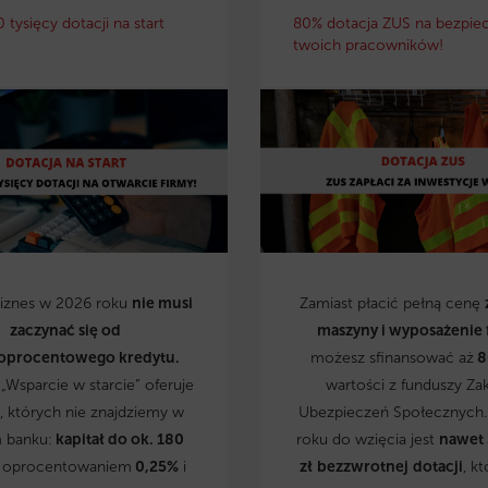
0 tysięcy dotacji na start
80% dotacja ZUS na bezpie
twoich pracowników!
biznes w 2026 roku
nie musi
Zamiast płacić pełną cenę
zaczynać się od
maszyny i wyposażenie 
oprocentowego kredytu.
możesz sfinansować aż
8
„Wsparcie w starcie” oferuje
wartości z funduszy Za
, których nie znajdziemy w
Ubezpieczeń Społecznych
 banku:
kapitał do ok. 180
roku do wzięcia jest
nawet
 oprocentowaniem
0,25%
i
zł
bezzwrotnej
dotacji
, kt