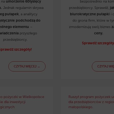
ą na
umorzenie 60tysięcy
bezpośrednio na kon
u.
Jednak regulamin skrywa
przedsiębiorcy. Sprawdź,
ja
reg pułapek
, a analitycy
biurokratyczne pułapki
i 
ystycznie
podchodzą do
do grona firm, które w t
ednego elementu
–
zmodernizują swój biznes
z
wiadczenia
przyszłego
ceny.
przedsiębiorcy.
Sprawdź szczegóły
Sprawdź szczegóły!
CZYTAJ WIĘCEJ →
CZYTAJ WI
ko pożyczki w Wielkopolsce
Ruszył program pożyczek u
e dla inwestycji
dla przedsiębiorców z regio
gicznych
małopolskiego.