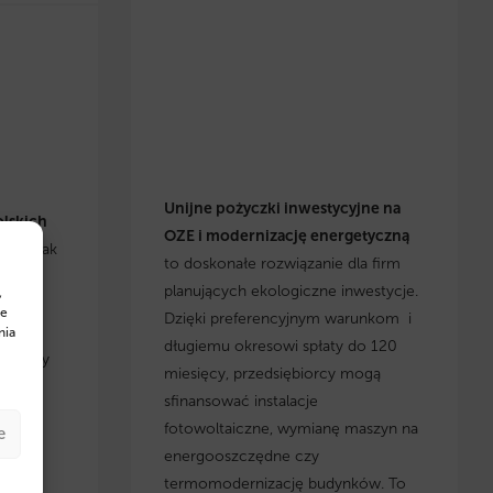
Unijne pożyczki inwestycyjne na
olskich
OZE i modernizację energetyczną
się, jak
to doskonałe rozwiązanie dla firm
h
planujących ekologiczne inwestycje.
,
cje i
te
Dzięki preferencyjnym warunkom i
yskaj
nia
długiemu okresowi spłaty do 120
, którzy
miesięcy, przedsiębiorcy mogą
 w
sfinansować instalacje
fotowoltaiczne, wymianę maszyn na
e
energooszczędne czy
termomodernizację budynków. To
w na