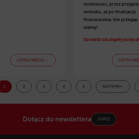
możliwości, przez przygo
wniosku, aż po finalizację
finansowania. Nie przegap 
szansy!
Sprawdź szczegóły pożyczk
CZYTAJ WIĘCEJ →
CZYTAJ WI
1
2
3
4
5
NASTĘPNY ›
Dołącz do newslettera
ZAPISZ