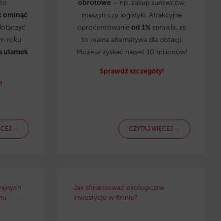
to
obrotowe
– np. zakup surowców,
k ominąć
maszyn czy logistyki. Atrakcyjne
dołączyć
oprocentowanie
od 1%
sprawia, że
ym roku
to realna alternatywa dla dotacji.
a ułamek
Możesz zyskać nawet 10 milionów!
Sprawdź szczegóły!
!
ĘCEJ →
CZYTAJ WIĘCEJ →
nijnych
Jak sfinansować ekologiczne
nu
inwestycje w firmie?