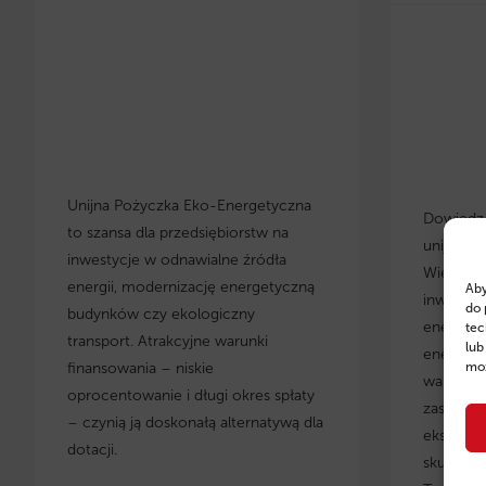
Unijna Pożyczka Eko-Energetyczna
Dowiedz s
to szansa dla przedsiębiorstw na
unijnych
inwestycje w odnawialne źródła
Wielkopo
energii, modernizację energetyczną
Aby
inwestyc
do 
budynków czy ekologiczny
energety
tec
transport. Atrakcyjne warunki
lub
energoos
moż
finansowania – niskie
warunki 
oprocentowanie i długi okres spłaty
zastosow
– czynią ją doskonałą alternatywą dla
eksperci
dotacji.
skuteczn