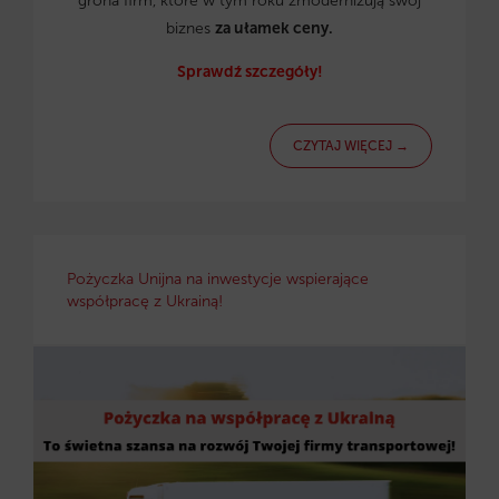
grona firm, które w tym roku zmodernizują swój
biznes
za ułamek ceny.
Sprawdź szczegóły!
CZYTAJ WIĘCEJ →
Pożyczka Unijna na inwestycje wspierające
współpracę z Ukrainą!