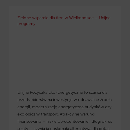
Zielone wsparcie dla firm w Wielkopolsce – Unijne
programy
Unijna Pożyczka Eko-Energetyczna to szansa dla
przedsiębiorstw na inwestycje w odnawialne źródła
energii, modernizację energetyczną budynków czy
ekologiczny transport. Atrakcyjne warunki
finansowania – niskie oprocentowanie i długi okres
spłaty – czynią ją doskonałą alternatywą dla dotacji.