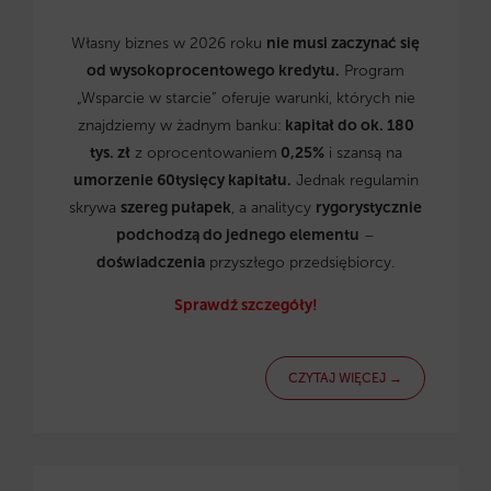
Własny biznes w 2026 roku
nie musi zaczynać się
od wysokoprocentowego kredytu.
Program
„Wsparcie w starcie” oferuje warunki, których nie
znajdziemy w żadnym banku:
kapitał do ok. 180
tys. zł
z oprocentowaniem
0,25%
i szansą na
umorzenie 60tysięcy kapitału.
Jednak regulamin
skrywa
szereg pułapek
, a analitycy
rygorystycznie
podchodzą do jednego elementu
–
doświadczenia
przyszłego przedsiębiorcy.
Sprawdź szczegóły!
CZYTAJ WIĘCEJ →