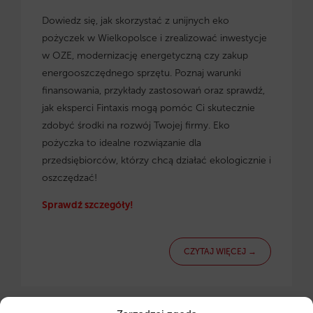
Dowiedz się, jak skorzystać z
unijnych eko
pożyczek w Wielkopolsce
i zrealizować inwestycje
w OZE, modernizację energetyczną czy zakup
energooszczędnego sprzętu. Poznaj warunki
finansowania, przykłady zastosowań oraz sprawdź,
jak eksperci Fintaxis mogą pomóc Ci skutecznie
zdobyć środki na rozwój Twojej firmy. Eko
pożyczka to idealne rozwiązanie dla
przedsiębiorców, którzy chcą działać ekologicznie i
oszczędzać!
Sprawdź szczegóły!
CZYTAJ WIĘCEJ →