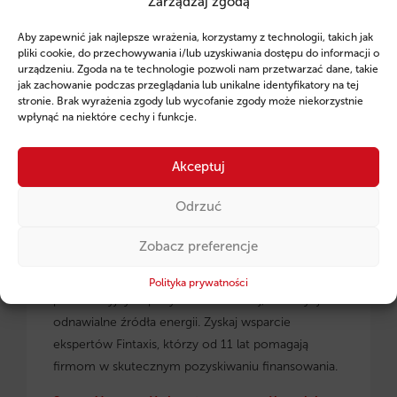
Zarządzaj zgodą
Ruszył program pożyczek unijnych dla
Aby zapewnić jak najlepsze wrażenia, korzystamy z technologii, takich jak
przedsiębiorców z regionu małopolskiego.
pliki cookie, do przechowywania i/lub uzyskiwania dostępu do informacji o
urządzeniu. Zgoda na te technologie pozwoli nam przetwarzać dane, takie
jak zachowanie podczas przeglądania lub unikalne identyfikatory na tej
stronie. Brak wyrażenia zgody lub wycofanie zgody może niekorzystnie
wpłynąć na niektóre cechy i funkcje.
Akceptuj
Odrzuć
Zobacz preferencje
Pożyczki unijne dla małopolskich
przedsiębiorców
– dowiedz się, jak skorzystać z
Polityka prywatności
preferencyjnych pożyczek na rozwój, inwestycje i
odnawialne źródła energii. Zyskaj wsparcie
ekspertów Fintaxis, którzy od 11 lat pomagają
firmom w skutecznym pozyskiwaniu finansowania.