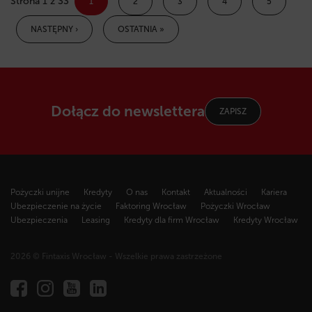
Strona 1 z 33
1
2
3
4
5
NASTĘPNY ›
OSTATNIA »
Dołącz do newslettera
ZAPISZ
Pożyczki unijne
Kredyty
O nas
Kontakt
Aktualności
Kariera
Ubezpieczenie na życie
Faktoring Wrocław
Pożyczki Wrocław
Ubezpieczenia
Leasing
Kredyty dla firm Wrocław
Kredyty Wrocław
2026 © Fintaxis Wrocław - Wszelkie prawa zastrzeżone
Fintaxis