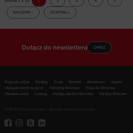
Strona 1 z 33
1
2
3
4
5
NASTĘPNY ›
OSTATNIA »
Dołącz do newslettera
ZAPISZ
Pożyczki unijne
Kredyty
O nas
Kontakt
Aktualności
Kariera
Ubezpieczenie na życie
Faktoring Wrocław
Pożyczki Wrocław
Ubezpieczenia
Leasing
Kredyty dla firm Wrocław
Kredyty Wrocław
2026 © Fintaxis Wrocław - Wszelkie prawa zastrzeżone
Fintaxis