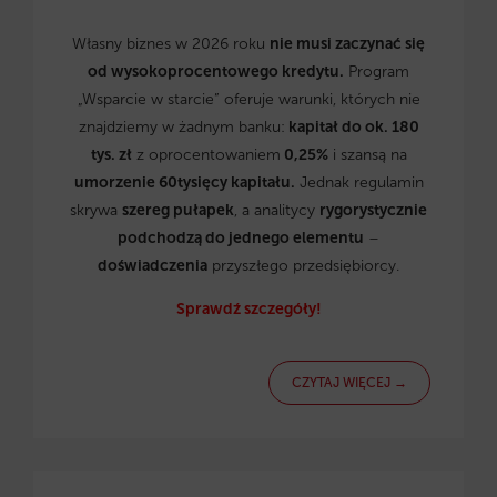
Własny biznes w 2026 roku
nie musi zaczynać się
od wysokoprocentowego kredytu.
Program
„Wsparcie w starcie” oferuje warunki, których nie
znajdziemy w żadnym banku:
kapitał do ok. 180
tys. zł
z oprocentowaniem
0,25%
i szansą na
umorzenie 60tysięcy kapitału.
Jednak regulamin
skrywa
szereg pułapek
, a analitycy
rygorystycznie
podchodzą do jednego elementu
–
doświadczenia
przyszłego przedsiębiorcy.
Sprawdź szczegóły!
CZYTAJ WIĘCEJ →