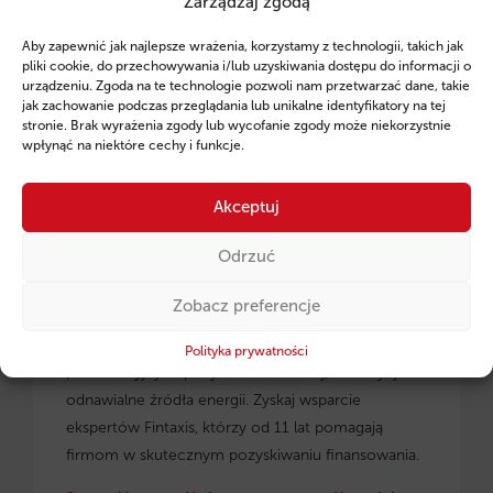
Zarządzaj zgodą
Ruszył program pożyczek unijnych dla
Aby zapewnić jak najlepsze wrażenia, korzystamy z technologii, takich jak
przedsiębiorców z regionu małopolskiego.
pliki cookie, do przechowywania i/lub uzyskiwania dostępu do informacji o
urządzeniu. Zgoda na te technologie pozwoli nam przetwarzać dane, takie
jak zachowanie podczas przeglądania lub unikalne identyfikatory na tej
stronie. Brak wyrażenia zgody lub wycofanie zgody może niekorzystnie
wpłynąć na niektóre cechy i funkcje.
Akceptuj
Odrzuć
Zobacz preferencje
Pożyczki unijne dla małopolskich
przedsiębiorców
– dowiedz się, jak skorzystać z
Polityka prywatności
preferencyjnych pożyczek na rozwój, inwestycje i
odnawialne źródła energii. Zyskaj wsparcie
ekspertów Fintaxis, którzy od 11 lat pomagają
firmom w skutecznym pozyskiwaniu finansowania.