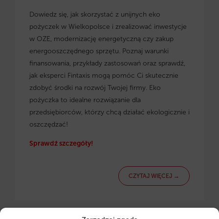
Dowiedz się, jak skorzystać z
unijnych eko
pożyczek w Wielkopolsce
i zrealizować inwestycje
w OZE, modernizację energetyczną czy zakup
energooszczędnego sprzętu. Poznaj warunki
finansowania, przykłady zastosowań oraz sprawdź,
jak eksperci Fintaxis mogą pomóc Ci skutecznie
zdobyć środki na rozwój Twojej firmy. Eko
pożyczka to idealne rozwiązanie dla
przedsiębiorców, którzy chcą działać ekologicznie i
oszczędzać!
Sprawdź szczegóły!
CZYTAJ WIĘCEJ →