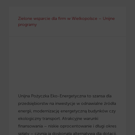
Zielone wsparcie dla firm w Wielkopolsce – Unijne
programy
Unijna Pożyczka Eko-Energetyczna to szansa dla
przedsiębiorstw na inwestycje w odnawialne źródła
energii, modernizację energetyczną budynków czy
ekologiczny transport. Atrakcyjne warunki
finansowania – niskie oprocentowanie i długi okres
spłaty – czynią ją doskonałą alternatywą dla dotacji.