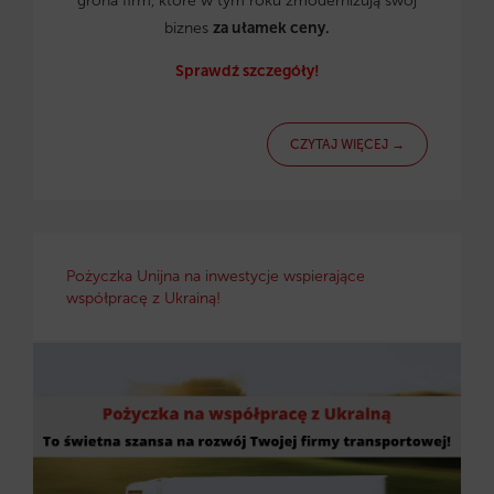
grona firm, które w tym roku zmodernizują swój
biznes
za ułamek ceny.
Sprawdź szczegóły!
CZYTAJ WIĘCEJ →
Pożyczka Unijna na inwestycje wspierające
współpracę z Ukrainą!