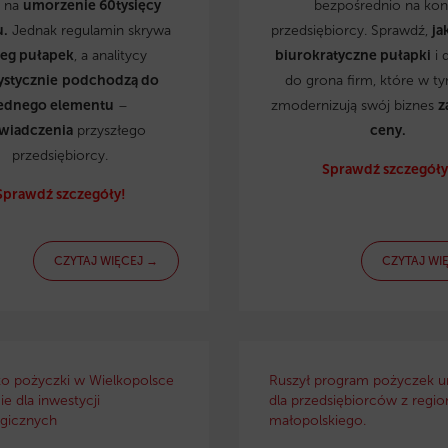
ą na
umorzenie 60tysięcy
bezpośrednio na kon
u.
Jednak regulamin skrywa
przedsiębiorcy. Sprawdź,
ja
reg pułapek
, a analitycy
biurokratyczne pułapki
i 
ystycznie
podchodzą do
do grona firm, które w t
ednego elementu
–
zmodernizują swój biznes
z
wiadczenia
przyszłego
ceny.
przedsiębiorcy.
Sprawdź szczegóły
Sprawdź szczegóły!
CZYTAJ WIĘCEJ →
CZYTAJ WI
ko pożyczki w Wielkopolsce
Ruszył program pożyczek u
e dla inwestycji
dla przedsiębiorców z regio
gicznych
małopolskiego.