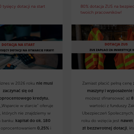
0 tysięcy dotacji na start
80% dotacja ZUS na bezpie
twoich pracowników!
biznes w 2026 roku
nie musi
Zamiast płacić pełną cenę
zaczynać się od
maszyny i wyposażenie 
oprocentowego kredytu.
możesz sfinansować aż
8
„Wsparcie w starcie” oferuje
wartości z funduszy Za
, których nie znajdziemy w
Ubezpieczeń Społecznych
 banku:
kapitał do ok. 180
roku do wzięcia jest
nawet
 oprocentowaniem
0,25%
i
zł
bezzwrotnej
dotacji
, kt