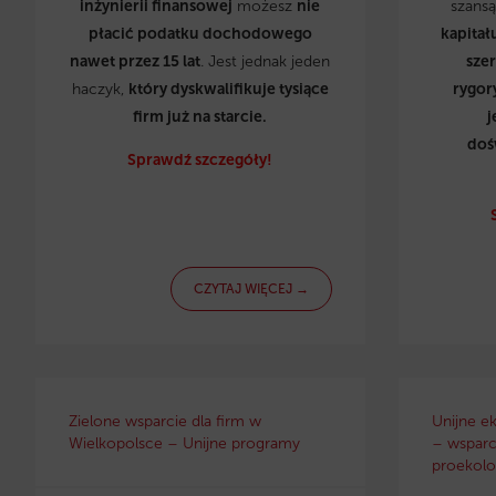
inżynierii finansowej
możesz
nie
szans
płacić podatku dochodowego
kapitał
nawet przez 15 lat
. Jest jednak jeden
sze
haczyk,
który dyskwalifikuje tysiące
rygor
firm już na starcie.
j
doś
Sprawdź szczegóły!
CZYTAJ WIĘCEJ →
Zielone wsparcie dla firm w
Unijne e
Wielkopolsce – Unijne programy
– wsparci
proekolo