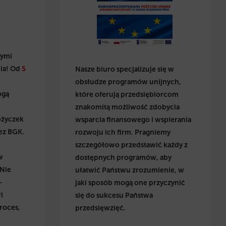
wymi
ia! Od
5
Nasze biuro specjalizuje się w
obsłudze programów unijnych,
ogą
które oferują przedsiębiorcom
znakomitą możliwość zdobycia
ożyczek
wsparcia finansowego i wspierania
ez BGK.
rozwoju ich firm. Pragniemy
szczegółowo przedstawić każdy z
w
dostępnych programów, aby
 Nie
ułatwić Państwu zrozumienie, w
–
jaki sposób mogą one przyczynić
i
się do sukcesu Państwa
roces,
przedsięwzięć.