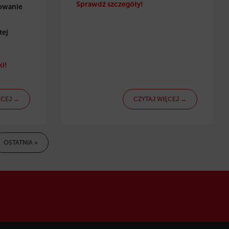
Sprawdź szczegóły!
towanie
tej
i!
ĘCEJ →
CZYTAJ WIĘCEJ →
OSTATNIA »