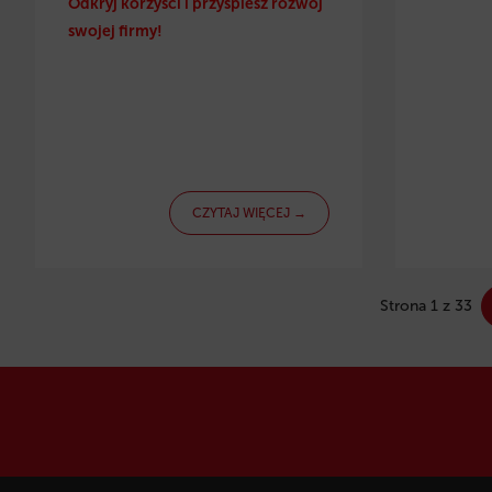
Odkryj korzyści i przyspiesz rozwój
swojej firmy!
CZYTAJ WIĘCEJ →
Strona 1 z 33