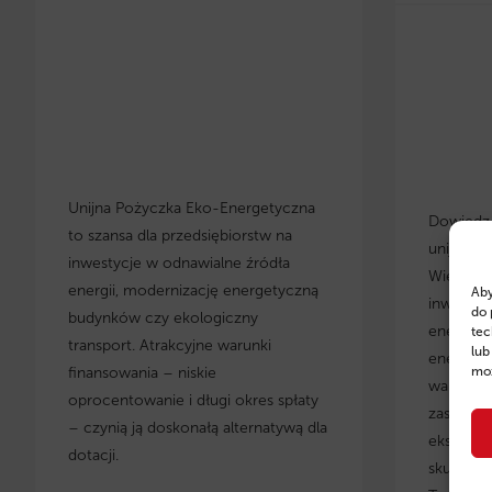
Unijna Pożyczka Eko-Energetyczna
Dowiedz s
to szansa dla przedsiębiorstw na
unijnych
inwestycje w odnawialne źródła
Wielkopo
energii, modernizację energetyczną
Aby
inwestyc
do 
budynków czy ekologiczny
energety
tec
transport. Atrakcyjne warunki
lub
energoos
finansowania – niskie
moż
warunki 
oprocentowanie i długi okres spłaty
zastosow
– czynią ją doskonałą alternatywą dla
eksperci
dotacji.
skuteczn