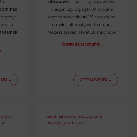
to
obrotowe
– np. zakup surowców,
k ominąć
maszyn czy logistyki. Atrakcyjne
dołączyć
oprocentowanie
od 1%
sprawia, że
ym roku
to realna alternatywa dla dotacji.
a ułamek
Możesz zyskać nawet 10 milionów!
Sprawdź szczegóły!
!
ĘCEJ →
CZYTAJ WIĘCEJ →
nijnych
Jak sfinansować ekologiczne
nu
inwestycje w firmie?