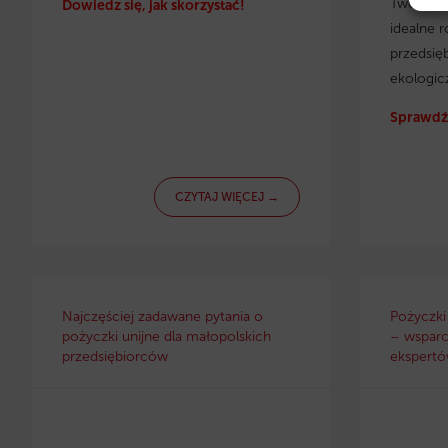
Twojej f
Dowiedz się, jak skorzystać!
idealne r
przedsię
ekologic
Sprawdź 
CZYTAJ WIĘCEJ →
Najczęściej zadawane pytania o
Pożyczki
pożyczki unijne dla małopolskich
– wsparc
przedsiębiorców
ekspertów