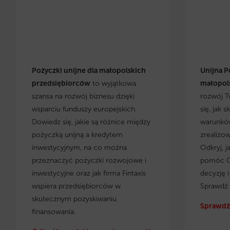
Pożyczki unijne dla małopolskich
Unijna P
przedsiębiorców
to wyjątkowa
małopols
szansa na rozwój biznesu dzięki
rozwój T
wsparciu funduszy europejskich.
się, jak 
Dowiedz się, jakie są różnice między
warunków
pożyczką unijną a kredytem
zrealizo
inwestycyjnym, na co można
Odkryj, j
przeznaczyć pożyczki rozwojowe i
pomóc C
inwestycyjne oraz jak firma Fintaxis
decyzję 
wspiera przedsiębiorców w
Sprawdź 
skutecznym pozyskiwaniu
Sprawdź 
finansowania.