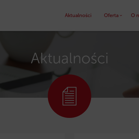
Aktualności
Oferta
O n
Kredyty
Pożyczki unijne
Aktualności
Dotacje unijne
Ulga podatkowa PS