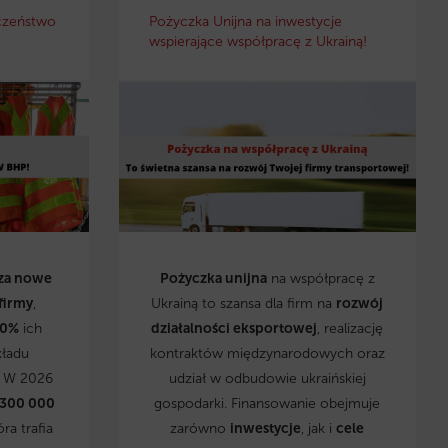
czeństwo
Pożyczka Unijna na inwestycje
wspierające współpracę z Ukrainą!
za nowe
Pożyczka unijna
na współpracę z
firmy
,
Ukrainą to szansa dla firm na
rozwój
0%
ich
działalności eksportowej
, realizację
kładu
kontraktów międzynarodowych oraz
. W 2026
udział w odbudowie ukraińskiej
 300 000
gospodarki. Finansowanie obejmuje
óra trafia
zarówno
inwestycje
, jak i
cele