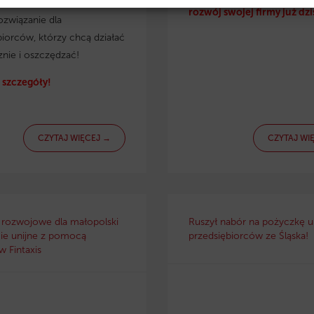
irmy. Eko pożyczka to
rozwój swojej firmy już dzi
ozwiązanie dla
biorców, którzy chcą działać
znie i oszczędzać!
szczegóły!
CZYTAJ WIĘCEJ →
CZYTAJ WI
 rozwojowe dla małopolski
Ruszył nabór na pożyczkę un
ie unijne z pomocą
przedsiębiorców ze Śląska!
 Fintaxis