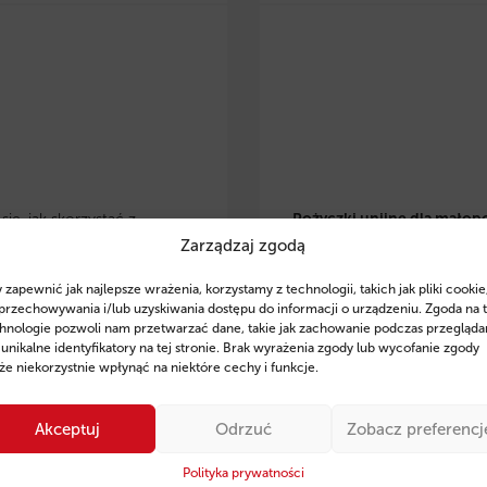
ię, jak skorzystać z
Pożyczki unijne dla małop
Zarządzaj zgodą
 eko pożyczek w
przedsiębiorców
– dowiedz 
lsce
i zrealizować
skorzystać z preferencyjnyc
 zapewnić jak najlepsze wrażenia, korzystamy z technologii, takich jak pliki cookie
je w OZE, modernizację
pożyczek na rozwój, inwesty
przechowywania i/lub uzyskiwania dostępu do informacji o urządzeniu. Zgoda na 
czną czy zakup
odnawialne źródła energii. Z
hnologie pozwoli nam przetwarzać dane, takie jak zachowanie podczas przegląda
 unikalne identyfikatory na tej stronie. Brak wyrażenia zgody lub wycofanie zgody
zczędnego sprzętu. Poznaj
wsparcie ekspertów Fintaxis
e niekorzystnie wpłynąć na niektóre cechy i funkcje.
finansowania, przykłady
od 11 lat pomagają firmom
ań oraz sprawdź, jak
skutecznym pozyskiwaniu
Akceptuj
Odrzuć
Zobacz preferencj
 Fintaxis mogą pomóc Ci
finansowania.
ie zdobyć środki na rozwój
Polityka prywatności
Sprawdź szczegóły i posta