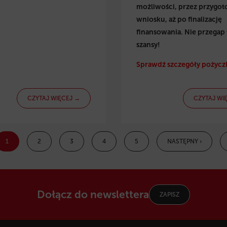
możliwości, przez przygo
wniosku, aż po finalizację
finansowania. Nie przegap 
szansy!
Sprawdź szczegóły pożyczk
CZYTAJ WIĘCEJ →
CZYTAJ WI
1
2
3
4
5
NASTĘPNY ›
Dołącz do newslettera
ZAPISZ