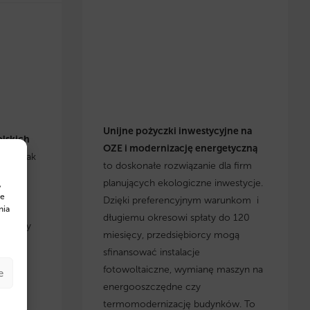
Unijne pożyczki inwestycyjne na
olskich
OZE i modernizację energetyczną
się, jak
to doskonałe rozwiązanie dla firm
h
planujących ekologiczne inwestycje.
,
cje i
te
Dzięki preferencyjnym warunkom i
yskaj
nia
długiemu okresowi spłaty do 120
, którzy
miesięcy, przedsiębiorcy mogą
 w
sfinansować instalacje
fotowoltaiczne, wymianę maszyn na
e
energooszczędne czy
termomodernizację budynków. To
w na