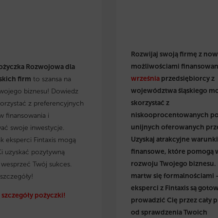
Rozwijaj swoją firmę z no
możliwościami finansowan
ożyczka Rozwojowa dla
września
przedsiębiorcy z
kich firm
to szansa na
województwa śląskiego m
wojego biznesu! Dowiedz
skorzystać z
skorzystać z preferencyjnych
niskooprocentowanych p
 finansowania i
unijnych oferowanych prz
wać swoje inwestycje.
Uzyskaj atrakcyjne warunki
ak eksperci Fintaxis mogą
finansowe, które pomogą 
i uzyskać pozytywną
rozwoju Twojego biznesu.
i wesprzeć Twój sukces.
martw się formalnościami 
szczegóły!
eksperci z Fintaxis są gotow
szczegóły pożyczki!
prowadzić Cię przez cały p
od sprawdzenia Twoich