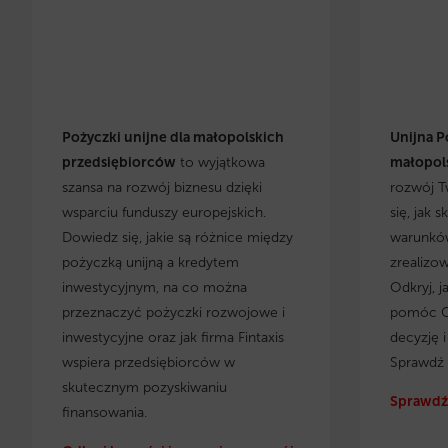
Pożyczki unijne dla małopolskich
Unijna P
przedsiębiorców
to wyjątkowa
małopols
szansa na rozwój biznesu dzięki
rozwój T
wsparciu funduszy europejskich.
się, jak 
Dowiedz się, jakie są różnice między
warunków
pożyczką unijną a kredytem
zrealizo
inwestycyjnym, na co można
Odkryj, j
przeznaczyć pożyczki rozwojowe i
pomóc C
inwestycyjne oraz jak firma Fintaxis
decyzję 
wspiera przedsiębiorców w
Sprawdź 
skutecznym pozyskiwaniu
Sprawdź 
finansowania.