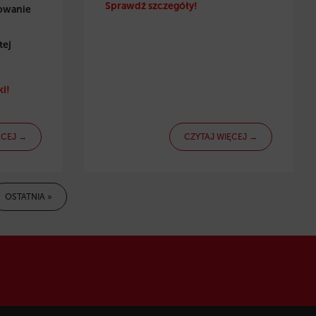
Sprawdź szczegóły!
towanie
tej
i!
ĘCEJ →
CZYTAJ WIĘCEJ →
OSTATNIA »