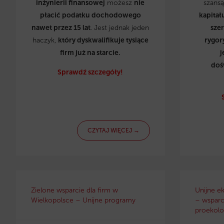
inżynierii finansowej
możesz
nie
szans
płacić podatku dochodowego
kapitał
nawet przez 15 lat
. Jest jednak jeden
sze
haczyk,
który dyskwalifikuje tysiące
rygor
firm już na starcie.
j
doś
Sprawdź szczegóły!
CZYTAJ WIĘCEJ →
Zielone wsparcie dla firm w
Unijne e
Wielkopolsce – Unijne programy
– wsparci
proekolo