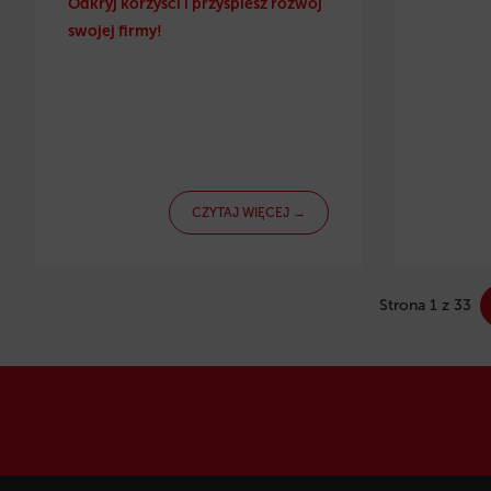
Odkryj korzyści i przyspiesz rozwój
swojej firmy!
CZYTAJ WIĘCEJ →
Strona 1 z 33