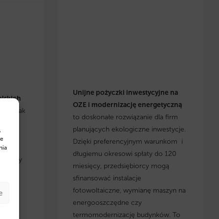
Unijne pożyczki inwestycyjne na
olskich
OZE i modernizację energetyczną
się, jak
to doskonałe rozwiązanie dla firm
h
planujących ekologiczne inwestycje.
,
cje i
te
Dzięki preferencyjnym warunkom i
yskaj
nia
długiemu okresowi spłaty do 120
, którzy
miesięcy, przedsiębiorcy mogą
 w
sfinansować instalacje
fotowoltaiczne, wymianę maszyn na
e
energooszczędne czy
termomodernizację budynków. To
w na