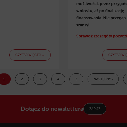
możliwości, przez przygo
wniosku, aż po finalizację
finansowania. Nie przegap 
szansy!
Sprawdź szczegóły pożyczk
CZYTAJ WIĘCEJ →
CZYTAJ WI
1
2
3
4
5
NASTĘPNY ›
Dołącz do newslettera
ZAPISZ