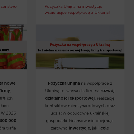
czeństwo
Pożyczka Unijna na inwestycje
wspierające współpracę z Ukrainą!
za nowe
Pożyczka unijna
na współpracę z
firmy
,
Ukrainą to szansa dla firm na
rozwój
0%
ich
działalności eksportowej
, realizację
kładu
kontraktów międzynarodowych oraz
. W 2026
udział w odbudowie ukraińskiej
 300 000
gospodarki. Finansowanie obejmuje
óra trafia
zarówno
inwestycje
, jak i
cele