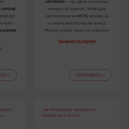
to
obrotowe
– np. zakup surowców,
k ominąć
maszyn czy logistyki. Atrakcyjne
dołączyć
oprocentowanie
od 1%
sprawia, że
ym roku
to realna alternatywa dla dotacji.
a ułamek
Możesz zyskać nawet 10 milionów!
Sprawdź szczegóły!
!
ĘCEJ →
CZYTAJ WIĘCEJ →
nijnych
Jak sfinansować ekologiczne
nu
inwestycje w firmie?