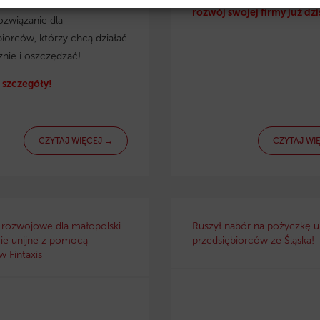
irmy. Eko pożyczka to
rozwój swojej firmy już dzi
ozwiązanie dla
biorców, którzy chcą działać
znie i oszczędzać!
szczegóły!
CZYTAJ WIĘCEJ →
CZYTAJ WI
 rozwojowe dla małopolski
Ruszył nabór na pożyczkę un
ie unijne z pomocą
przedsiębiorców ze Śląska!
 Fintaxis