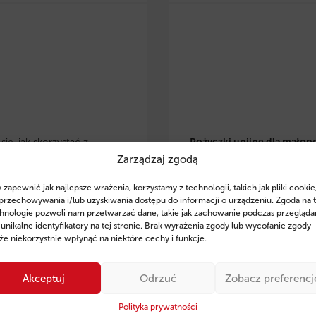
ię, jak skorzystać z
Pożyczki unijne dla małop
Zarządzaj zgodą
 eko pożyczek w
przedsiębiorców
– dowiedz 
lsce
i zrealizować
skorzystać z preferencyjnyc
 zapewnić jak najlepsze wrażenia, korzystamy z technologii, takich jak pliki cookie
je w OZE, modernizację
pożyczek na rozwój, inwesty
przechowywania i/lub uzyskiwania dostępu do informacji o urządzeniu. Zgoda na 
czną czy zakup
odnawialne źródła energii. Z
hnologie pozwoli nam przetwarzać dane, takie jak zachowanie podczas przegląda
 unikalne identyfikatory na tej stronie. Brak wyrażenia zgody lub wycofanie zgody
zczędnego sprzętu. Poznaj
wsparcie ekspertów Fintaxis
e niekorzystnie wpłynąć na niektóre cechy i funkcje.
finansowania, przykłady
od 11 lat pomagają firmom
ań oraz sprawdź, jak
skutecznym pozyskiwaniu
Akceptuj
Odrzuć
Zobacz preferencj
 Fintaxis mogą pomóc Ci
finansowania.
ie zdobyć środki na rozwój
Polityka prywatności
Sprawdź szczegóły i posta