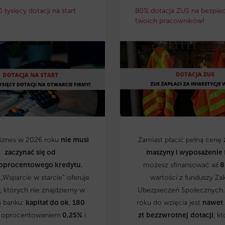
0 tysięcy dotacji na start
80% dotacja ZUS na bezpie
twoich pracowników!
biznes w 2026 roku
nie musi
Zamiast płacić pełną cenę
zaczynać się od
maszyny i wyposażenie 
oprocentowego kredytu.
możesz sfinansować aż
8
„Wsparcie w starcie” oferuje
wartości z funduszy Za
, których nie znajdziemy w
Ubezpieczeń Społecznych
 banku:
kapitał do ok. 180
roku do wzięcia jest
nawet
 oprocentowaniem
0,25%
i
zł
bezzwrotnej
dotacji
, kt