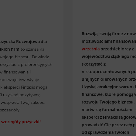
Rozwijaj swoją firmę z no
możliwościami finansowan
ożyczka Rozwojowa dla
września
przedsiębiorcy z
kich firm
to szansa na
województwa śląskiego m
wojego biznesu! Dowiedz
skorzystać z
skorzystać z preferencyjnych
niskooprocentowanych p
 finansowania i
unijnych oferowanych prz
wać swoje inwestycje.
Uzyskaj atrakcyjne warunki
ak eksperci Fintaxis mogą
finansowe, które pomogą 
i uzyskać pozytywną
rozwoju Twojego biznesu.
i wesprzeć Twój sukces.
martw się formalnościami 
szczegóły!
eksperci z Fintaxis są gotow
szczegóły pożyczki!
prowadzić Cię przez cały p
od sprawdzenia Twoich