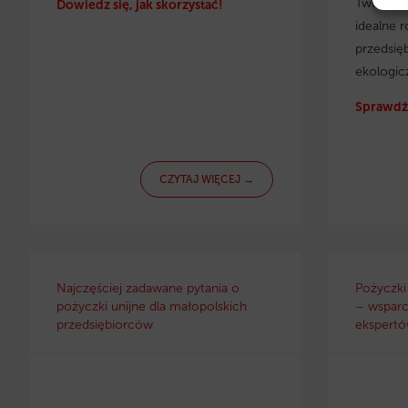
Twojej f
Dowiedz się, jak skorzystać!
idealne r
przedsię
ekologic
Sprawdź 
CZYTAJ WIĘCEJ →
Najczęściej zadawane pytania o
Pożyczki
pożyczki unijne dla małopolskich
– wsparc
przedsiębiorców
ekspertów