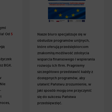
wymi
ia! Od
5
Nasze biuro specjalizuje się w
obsłudze programów unijnych,
ogą
które oferują przedsiębiorcom
znakomitą możliwość zdobycia
ożyczek
wsparcia finansowego i wspierania
ez BGK.
rozwoju ich firm. Pragniemy
szczegółowo przedstawić każdy z
w
dostępnych programów, aby
 Nie
ułatwić Państwu zrozumienie, w
–
jaki sposób mogą one przyczynić
i
się do sukcesu Państwa
roces,
przedsięwzięć.