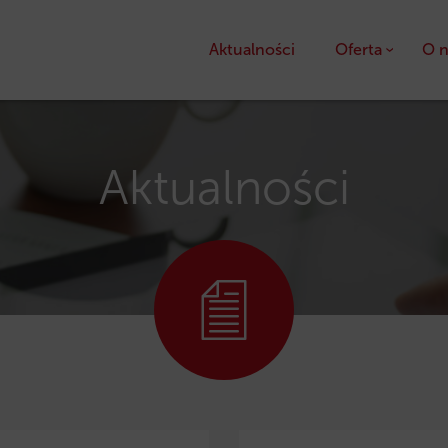
Aktualności
Oferta
O n
Kredyty
Pożyczki unijne
Aktualności
Dotacje unijne
Ulga podatkowa PS