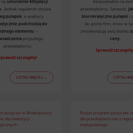
ą na
umorzenie 60tysięcy
bezpośrednio na kon
u.
Jednak regulamin skrywa
przedsiębiorcy. Sprawdź,
ja
reg pułapek
, a analitycy
biurokratyczne pułapki
i 
ystycznie
podchodzą do
do grona firm, które w t
ednego elementu
–
zmodernizują swój biznes
z
wiadczenia
przyszłego
ceny.
przedsiębiorcy.
Sprawdź szczegóły
Sprawdź szczegóły!
CZYTAJ WIĘCEJ →
CZYTAJ WI
ko pożyczki w Wielkopolsce
Ruszył program pożyczek u
e dla inwestycji
dla przedsiębiorców z regio
gicznych
małopolskiego.