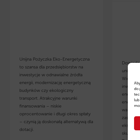
Unijna Pożyczka Eko-Energetyczna
Dowiedz s
to szansa dla przedsiębiorstw na
unijnych
inwestycje w odnawialne źródła
Wielkopo
energii, modernizację energetyczną
Aby
inwestyc
do 
budynków czy ekologiczny
energety
tec
transport. Atrakcyjne warunki
lub
energoos
finansowania – niskie
moż
warunki 
oprocentowanie i długi okres spłaty
zastosow
– czynią ją doskonałą alternatywą dla
eksperci
dotacji.
skuteczn