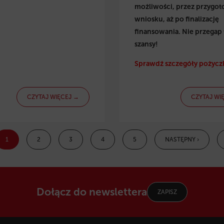
możliwości, przez przygo
wniosku, aż po finalizację
finansowania. Nie przegap 
szansy!
Sprawdź szczegóły pożyczk
CZYTAJ WIĘCEJ →
CZYTAJ WI
1
2
3
4
5
NASTĘPNY ›
Dołącz do newslettera
ZAPISZ