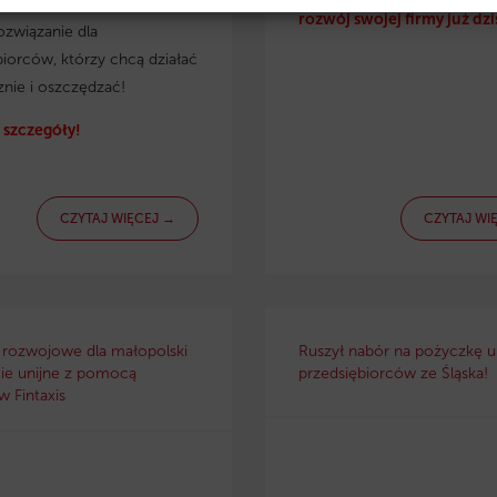
irmy. Eko pożyczka to
rozwój swojej firmy już dzi
ozwiązanie dla
biorców, którzy chcą działać
znie i oszczędzać!
szczegóły!
CZYTAJ WIĘCEJ →
CZYTAJ WI
 rozwojowe dla małopolski
Ruszył nabór na pożyczkę un
ie unijne z pomocą
przedsiębiorców ze Śląska!
 Fintaxis