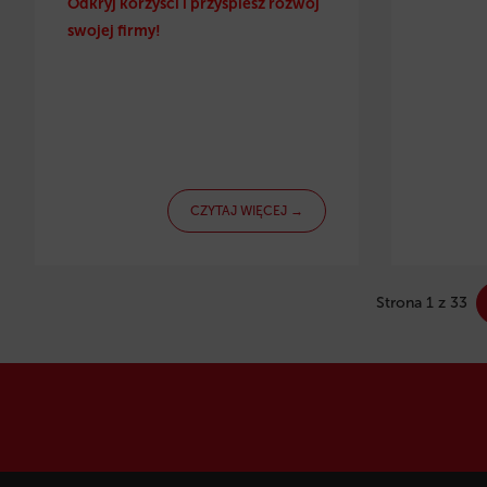
Odkryj korzyści i przyspiesz rozwój
swojej firmy!
CZYTAJ WIĘCEJ →
Strona 1 z 33