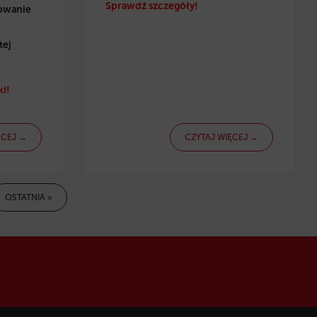
Sprawdź szczegóły!
towanie
tej
i!
ĘCEJ →
CZYTAJ WIĘCEJ →
OSTATNIA »