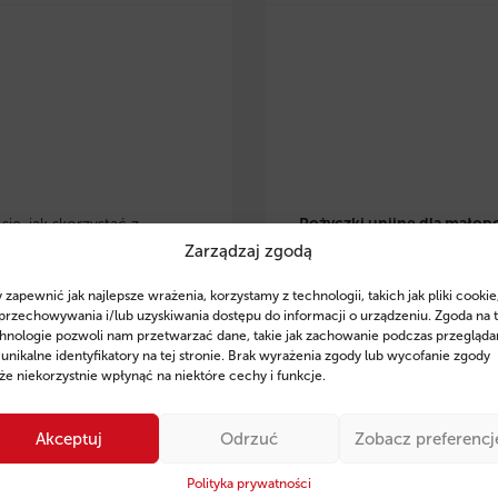
ię, jak skorzystać z
Pożyczki unijne dla małop
Zarządzaj zgodą
 eko pożyczek w
przedsiębiorców
– dowiedz 
lsce
i zrealizować
skorzystać z preferencyjnyc
 zapewnić jak najlepsze wrażenia, korzystamy z technologii, takich jak pliki cookie
je w OZE, modernizację
pożyczek na rozwój, inwesty
przechowywania i/lub uzyskiwania dostępu do informacji o urządzeniu. Zgoda na 
czną czy zakup
odnawialne źródła energii. Z
hnologie pozwoli nam przetwarzać dane, takie jak zachowanie podczas przegląda
 unikalne identyfikatory na tej stronie. Brak wyrażenia zgody lub wycofanie zgody
zczędnego sprzętu. Poznaj
wsparcie ekspertów Fintaxis
e niekorzystnie wpłynąć na niektóre cechy i funkcje.
finansowania, przykłady
od 11 lat pomagają firmom
ań oraz sprawdź, jak
skutecznym pozyskiwaniu
Akceptuj
Odrzuć
Zobacz preferencj
 Fintaxis mogą pomóc Ci
finansowania.
ie zdobyć środki na rozwój
Polityka prywatności
Sprawdź szczegóły i posta