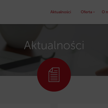
Aktualności
Oferta
O n
Kredyty
Pożyczki unijne
Aktualności
Dotacje unijne
Ulga podatkowa PS