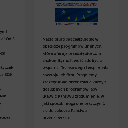
wymi
ia! Od
5
Nasze biuro specjalizuje się w
obsłudze programów unijnych,
ogą
które oferują przedsiębiorcom
znakomitą możliwość zdobycia
ożyczek
wsparcia finansowego i wspierania
ez BGK.
rozwoju ich firm. Pragniemy
szczegółowo przedstawić każdy z
w
dostępnych programów, aby
 Nie
ułatwić Państwu zrozumienie, w
–
jaki sposób mogą one przyczynić
i
się do sukcesu Państwa
roces,
przedsięwzięć.