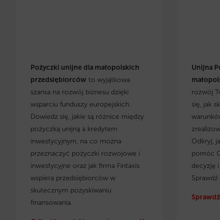
Pożyczki unijne dla małopolskich
Unijna P
przedsiębiorców
to wyjątkowa
małopols
szansa na rozwój biznesu dzięki
rozwój T
wsparciu funduszy europejskich.
się, jak 
Dowiedz się, jakie są różnice między
warunków
pożyczką unijną a kredytem
zrealizo
inwestycyjnym, na co można
Odkryj, j
przeznaczyć pożyczki rozwojowe i
pomóc C
inwestycyjne oraz jak firma Fintaxis
decyzję 
wspiera przedsiębiorców w
Sprawdź 
skutecznym pozyskiwaniu
Sprawdź 
finansowania.