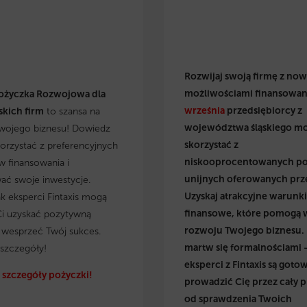
Rozwijaj swoją firmę z no
możliwościami finansowan
ożyczka Rozwojowa dla
września
przedsiębiorcy z
kich firm
to szansa na
województwa śląskiego m
wojego biznesu! Dowiedz
skorzystać z
skorzystać z preferencyjnych
niskooprocentowanych p
 finansowania i
unijnych oferowanych prz
wać swoje inwestycje.
Uzyskaj atrakcyjne warunki
ak eksperci Fintaxis mogą
finansowe, które pomogą 
i uzyskać pozytywną
rozwoju Twojego biznesu.
i wesprzeć Twój sukces.
martw się formalnościami 
szczegóły!
eksperci z Fintaxis są gotow
szczegóły pożyczki!
prowadzić Cię przez cały p
od sprawdzenia Twoich