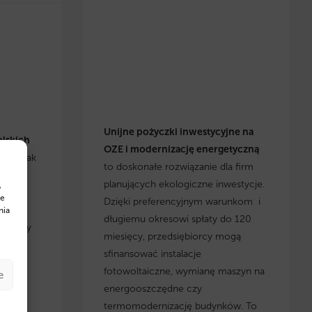
Unijne pożyczki inwestycyjne na
olskich
OZE i modernizację energetyczną
się, jak
to doskonałe rozwiązanie dla firm
h
planujących ekologiczne inwestycje.
,
cje i
te
Dzięki preferencyjnym warunkom i
yskaj
nia
długiemu okresowi spłaty do 120
, którzy
miesięcy, przedsiębiorcy mogą
 w
sfinansować instalacje
fotowoltaiczne, wymianę maszyn na
e
energooszczędne czy
termomodernizację budynków. To
w na