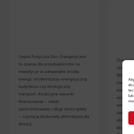
Unijna Pożyczka Eko-Energetyczna
Dowiedz s
to szansa dla przedsiębiorstw na
unijnych
inwestycje w odnawialne źródła
Wielkopo
energii, modernizację energetyczną
Aby
inwestyc
do 
budynków czy ekologiczny
energety
tec
transport. Atrakcyjne warunki
lub
energoos
finansowania – niskie
moż
warunki 
oprocentowanie i długi okres spłaty
zastosow
– czynią ją doskonałą alternatywą dla
eksperci
dotacji.
skuteczn