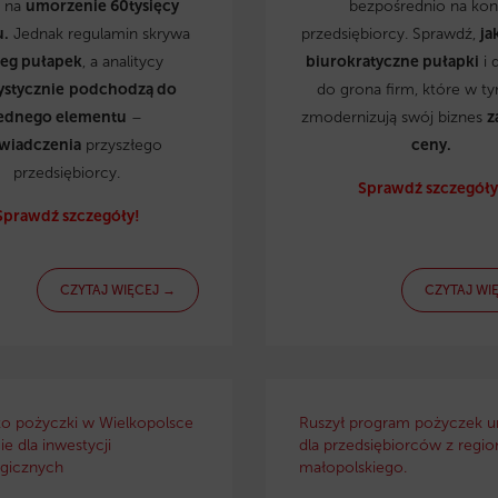
ą na
umorzenie 60tysięcy
bezpośrednio na kon
u.
Jednak regulamin skrywa
przedsiębiorcy. Sprawdź,
ja
reg pułapek
, a analitycy
biurokratyczne pułapki
i 
ystycznie
podchodzą do
do grona firm, które w t
ednego elementu
–
zmodernizują swój biznes
z
wiadczenia
przyszłego
ceny.
przedsiębiorcy.
Sprawdź szczegóły
Sprawdź szczegóły!
CZYTAJ WIĘCEJ →
CZYTAJ WI
ko pożyczki w Wielkopolsce
Ruszył program pożyczek u
e dla inwestycji
dla przedsiębiorców z regio
gicznych
małopolskiego.