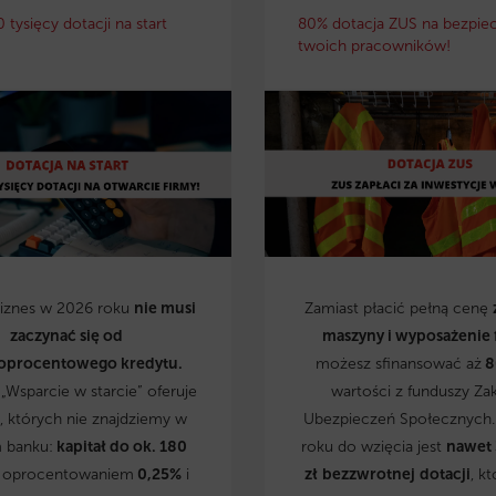
0 tysięcy dotacji na start
80% dotacja ZUS na bezpie
twoich pracowników!
biznes w 2026 roku
nie musi
Zamiast płacić pełną cenę
zaczynać się od
maszyny i wyposażenie 
oprocentowego kredytu.
możesz sfinansować aż
8
„Wsparcie w starcie” oferuje
wartości z funduszy Za
, których nie znajdziemy w
Ubezpieczeń Społecznych
 banku:
kapitał do ok. 180
roku do wzięcia jest
nawet
 oprocentowaniem
0,25%
i
zł
bezzwrotnej
dotacji
, kt