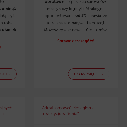
to
obrotowe
– np. zakup surowców,
k ominąć
maszyn czy logistyki. Atrakcyjne
dołączyć
oprocentowanie
od 1%
sprawia, że
ym roku
to realna alternatywa dla dotacji.
a ułamek
Możesz zyskać nawet 10 milionów!
Sprawdź szczegóły!
!
ĘCEJ →
CZYTAJ WIĘCEJ →
nijnych
Jak sfinansować ekologiczne
nu
inwestycje w firmie?