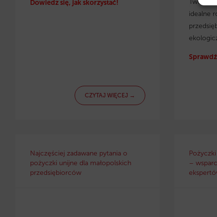
Twojej f
Dowiedz się, jak skorzystać!
idealne r
przedsię
ekologic
Sprawdź 
CZYTAJ WIĘCEJ →
Najczęściej zadawane pytania o
Pożyczki
pożyczki unijne dla małopolskich
– wsparc
przedsiębiorców
ekspertów