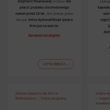
inżynierii finansowej
możesz
nie
szans
płacić podatku dochodowego
kapitał
nawet przez 15 lat
. Jest jednak jeden
sze
haczyk,
który dyskwalifikuje tysiące
rygor
firm już na starcie.
j
doś
Sprawdź szczegóły!
CZYTAJ WIĘCEJ →
Zielone wsparcie dla firm w
Unijne e
Wielkopolsce – Unijne programy
– wsparci
proekolo