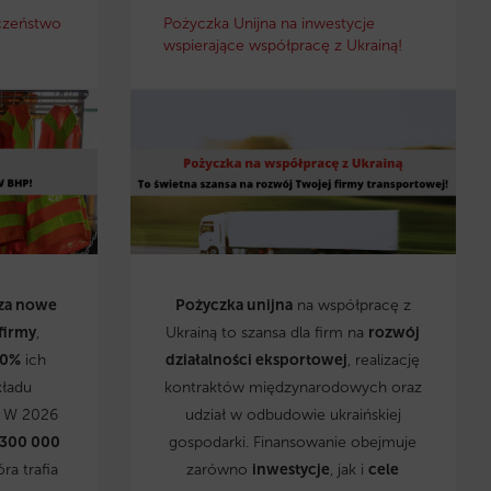
czeństwo
Pożyczka Unijna na inwestycje
wspierające współpracę z Ukrainą!
za nowe
Pożyczka unijna
na współpracę z
firmy
,
Ukrainą to szansa dla firm na
rozwój
0%
ich
działalności eksportowej
, realizację
kładu
kontraktów międzynarodowych oraz
. W 2026
udział w odbudowie ukraińskiej
 300 000
gospodarki. Finansowanie obejmuje
óra trafia
zarówno
inwestycje
, jak i
cele