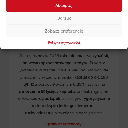
Akceptuj
Odrzuć
Zobacz preferencje
Polityka prywatności
Własny biznes w 2026 roku
nie musi zaczynać się
od wysokoprocentowego kredytu.
Program
„Wsparcie w starcie” oferuje warunki, których nie
znajdziemy w żadnym banku:
kapitał do ok. 180
tys. zł
z oprocentowaniem
0,25%
i szansą na
umorzenie 60tysięcy kapitału.
Jednak regulamin
skrywa
szereg pułapek
, a analitycy
rygorystycznie
podchodzą do jednego elementu
–
doświadczenia
przyszłego przedsiębiorcy.
Sprawdź szczegóły!