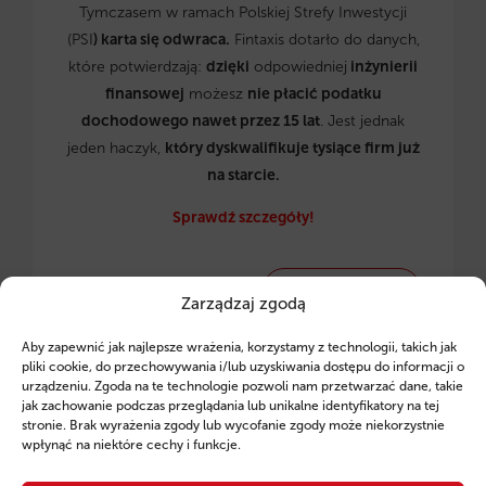
Tymczasem w ramach Polskiej Strefy Inwestycji
(PSI
) karta się odwraca.
Fintaxis dotarło do danych,
które potwierdzają:
dzięki
odpowiedniej
inżynierii
finansowej
możesz
nie płacić podatku
dochodowego nawet przez 15 lat
. Jest jednak
jeden haczyk,
który dyskwalifikuje tysiące firm już
na starcie.
Sprawdź szczegóły!
CZYTAJ WIĘCEJ →
Zarządzaj zgodą
Aby zapewnić jak najlepsze wrażenia, korzystamy z technologii, takich jak
pliki cookie, do przechowywania i/lub uzyskiwania dostępu do informacji o
urządzeniu. Zgoda na te technologie pozwoli nam przetwarzać dane, takie
2026-01-23 09:12:48
jak zachowanie podczas przeglądania lub unikalne identyfikatory na tej
stronie. Brak wyrażenia zgody lub wycofanie zgody może niekorzystnie
Zgarnij 60 tysięcy dotacji na start biznesu!
wpłynąć na niektóre cechy i funkcje.