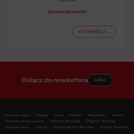
milionów!
Sprawdź szczegóły!
CZYTAJ WIĘCEJ →
Dołącz do newslettera
ZAPISZ
Pożyczki unijne
Kredyty
O nas
Kontakt
Aktualności
Kariera
Ubezpieczenie na życie
Faktoring Wrocław
Pożyczki Wrocław
Ubezpieczenia
Leasing
Kredyty dla firm Wrocław
Kredyty Wrocław