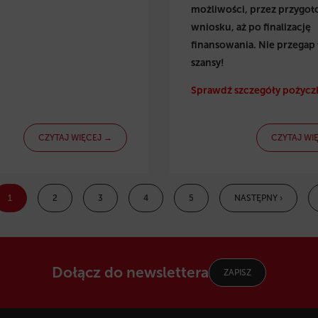
możliwości, przez przygo
wniosku, aż po finalizację
finansowania. Nie przegap 
szansy!
Sprawdź szczegóły pożyczk
CZYTAJ WIĘCEJ →
CZYTAJ WI
1
2
3
4
5
NASTĘPNY ›
Dołącz do newslettera
ZAPISZ