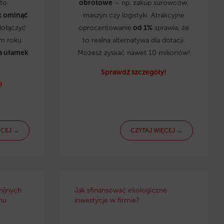
to
obrotowe
– np. zakup surowców,
k ominąć
maszyn czy logistyki. Atrakcyjne
dołączyć
oprocentowanie
od 1%
sprawia, że
ym roku
to realna alternatywa dla dotacji.
a ułamek
Możesz zyskać nawet 10 milionów!
Sprawdź szczegóły!
!
ĘCEJ →
CZYTAJ WIĘCEJ →
nijnych
Jak sfinansować ekologiczne
nu
inwestycje w firmie?