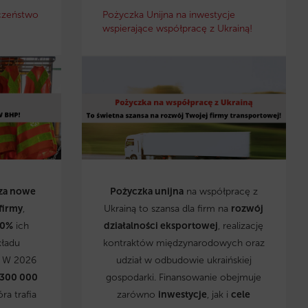
czeństwo
Pożyczka Unijna na inwestycje
wspierające współpracę z Ukrainą!
za nowe
Pożyczka unijna
na współpracę z
firmy
,
Ukrainą to szansa dla firm na
rozwój
0%
ich
działalności eksportowej
, realizację
kładu
kontraktów międzynarodowych oraz
. W 2026
udział w odbudowie ukraińskiej
 300 000
gospodarki. Finansowanie obejmuje
óra trafia
zarówno
inwestycje
, jak i
cele