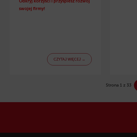
Odkryj korzyści i przyspiesz rozwój
swojej firmy!
CZYTAJ WIĘCEJ →
Strona 1 z 33