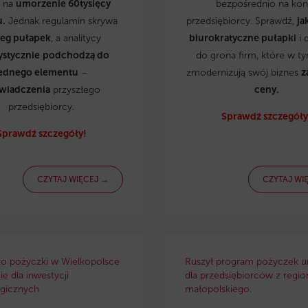
ą na
umorzenie 60tysięcy
bezpośrednio na kon
u.
Jednak regulamin skrywa
przedsiębiorcy. Sprawdź,
ja
reg pułapek
, a analitycy
biurokratyczne pułapki
i 
ystycznie
podchodzą do
do grona firm, które w t
ednego elementu
–
zmodernizują swój biznes
z
wiadczenia
przyszłego
ceny.
przedsiębiorcy.
Sprawdź szczegóły
Sprawdź szczegóły!
CZYTAJ WIĘCEJ →
CZYTAJ WI
ko pożyczki w Wielkopolsce
Ruszył program pożyczek u
e dla inwestycji
dla przedsiębiorców z regio
gicznych
małopolskiego.