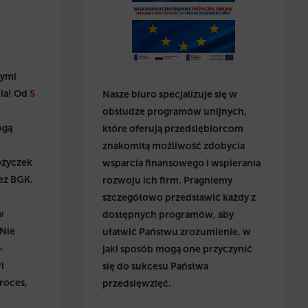
wymi
ia! Od
5
Nasze biuro specjalizuje się w
obsłudze programów unijnych,
ogą
które oferują przedsiębiorcom
znakomitą możliwość zdobycia
ożyczek
wsparcia finansowego i wspierania
ez BGK.
rozwoju ich firm. Pragniemy
szczegółowo przedstawić każdy z
w
dostępnych programów, aby
 Nie
ułatwić Państwu zrozumienie, w
–
jaki sposób mogą one przyczynić
i
się do sukcesu Państwa
roces,
przedsięwzięć.