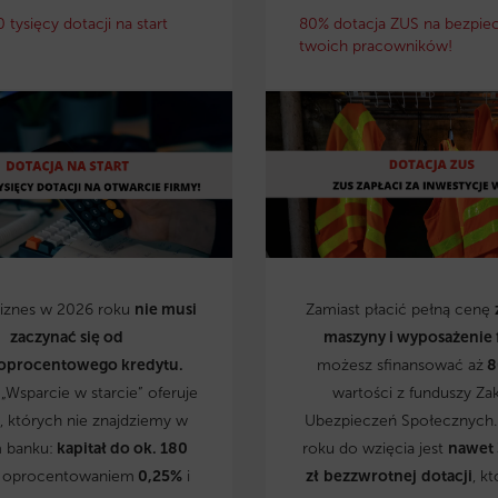
0 tysięcy dotacji na start
80% dotacja ZUS na bezpie
twoich pracowników!
biznes w 2026 roku
nie musi
Zamiast płacić pełną cenę
zaczynać się od
maszyny i wyposażenie 
oprocentowego kredytu.
możesz sfinansować aż
8
„Wsparcie w starcie” oferuje
wartości z funduszy Za
, których nie znajdziemy w
Ubezpieczeń Społecznych
 banku:
kapitał do ok. 180
roku do wzięcia jest
nawet
 oprocentowaniem
0,25%
i
zł
bezzwrotnej
dotacji
, kt