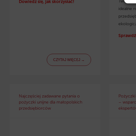
Twojej f
Dowiedz się, jak skorzystać!
idealne r
przedsię
ekologic
Sprawdź 
CZYTAJ WIĘCEJ →
Najczęściej zadawane pytania o
Pożyczki
pożyczki unijne dla małopolskich
– wsparc
przedsiębiorców
ekspertów