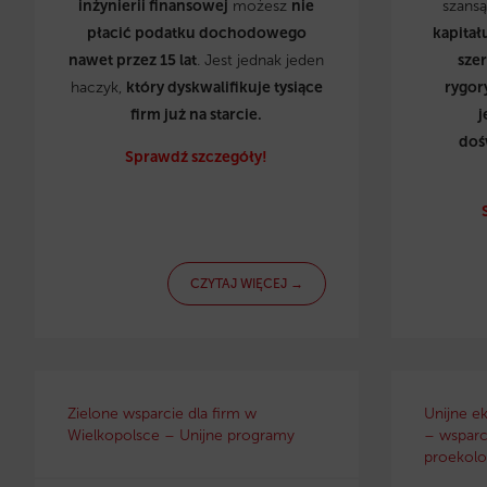
inżynierii finansowej
możesz
nie
szans
płacić podatku dochodowego
kapitał
nawet przez 15 lat
. Jest jednak jeden
sze
haczyk,
który dyskwalifikuje tysiące
rygor
firm już na starcie.
j
doś
Sprawdź szczegóły!
CZYTAJ WIĘCEJ →
Zielone wsparcie dla firm w
Unijne e
Wielkopolsce – Unijne programy
– wsparci
proekolo