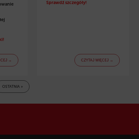
Sprawdź szczegóły!
towanie
tej
i!
ĘCEJ →
CZYTAJ WIĘCEJ →
OSTATNIA »