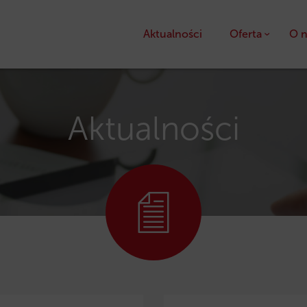
Aktualności
Oferta
O n
Kredyty
Pożyczki unijne
Aktualności
Dotacje unijne
Ulga podatkowa PS