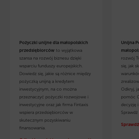
Pożyczki unijne dla małopolskich
Unijna P
przedsiębiorców
to wyjątkowa
małopols
szansa na rozwój biznesu dzięki
rozwój T
wsparciu funduszy europejskich.
się, jak 
Dowiedz się, jakie są różnice między
warunków
pożyczką unijną a kredytem
zrealizo
inwestycyjnym, na co można
Odkryj, j
przeznaczyć pożyczki rozwojowe i
pomóc C
inwestycyjne oraz jak firma Fintaxis
decyzję 
wspiera przedsiębiorców w
Sprawdź 
skutecznym pozyskiwaniu
Sprawdź 
finansowania.