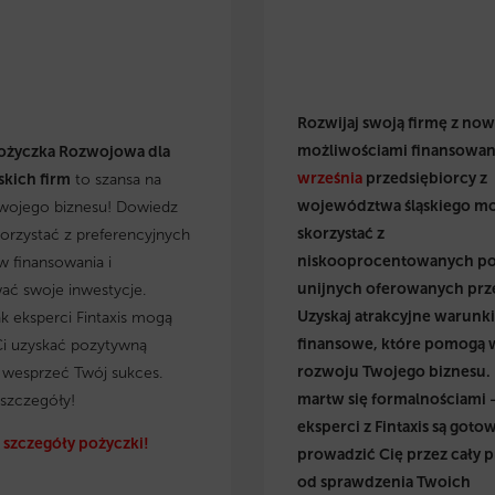
Rozwijaj swoją firmę z no
możliwościami finansowan
ożyczka Rozwojowa dla
września
przedsiębiorcy z
kich firm
to szansa na
województwa śląskiego m
wojego biznesu! Dowiedz
skorzystać z
skorzystać z preferencyjnych
niskooprocentowanych p
 finansowania i
unijnych oferowanych prz
wać swoje inwestycje.
Uzyskaj atrakcyjne warunki
ak eksperci Fintaxis mogą
finansowe, które pomogą 
i uzyskać pozytywną
rozwoju Twojego biznesu.
i wesprzeć Twój sukces.
martw się formalnościami 
szczegóły!
eksperci z Fintaxis są gotow
szczegóły pożyczki!
prowadzić Cię przez cały p
od sprawdzenia Twoich