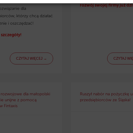
irmy. Eko pożyczka to
rozwój swojej firmy już dzi
ozwiązanie dla
biorców, którzy chcą działać
znie i oszczędzać!
szczegóły!
CZYTAJ WIĘCEJ →
CZYTAJ WI
 rozwojowe dla małopolski
Ruszył nabór na pożyczkę un
ie unijne z pomocą
przedsiębiorców ze Śląska!
 Fintaxis