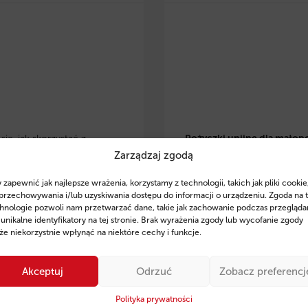
ię, jak skorzystać z
Pożyczki unijne dla małop
Zarządzaj zgodą
 eko pożyczek w
przedsiębiorców
– dowiedz 
lsce
i zrealizować
skorzystać z preferencyjnyc
 zapewnić jak najlepsze wrażenia, korzystamy z technologii, takich jak pliki cookie
je w OZE, modernizację
pożyczek na rozwój, inwesty
przechowywania i/lub uzyskiwania dostępu do informacji o urządzeniu. Zgoda na 
czną czy zakup
odnawialne źródła energii. Z
hnologie pozwoli nam przetwarzać dane, takie jak zachowanie podczas przegląda
 unikalne identyfikatory na tej stronie. Brak wyrażenia zgody lub wycofanie zgody
zczędnego sprzętu. Poznaj
wsparcie ekspertów Fintaxis
e niekorzystnie wpłynąć na niektóre cechy i funkcje.
finansowania, przykłady
od 11 lat pomagają firmom
ań oraz sprawdź, jak
skutecznym pozyskiwaniu
Akceptuj
Odrzuć
Zobacz preferencj
 Fintaxis mogą pomóc Ci
finansowania.
ie zdobyć środki na rozwój
Polityka prywatności
Sprawdź szczegóły i posta