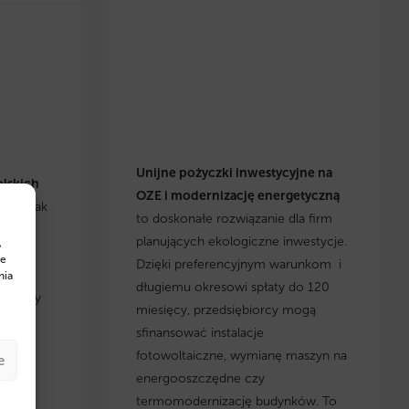
Unijne pożyczki inwestycyjne na
olskich
OZE i modernizację energetyczną
się, jak
to doskonałe rozwiązanie dla firm
h
planujących ekologiczne inwestycje.
,
cje i
te
Dzięki preferencyjnym warunkom i
yskaj
nia
długiemu okresowi spłaty do 120
, którzy
miesięcy, przedsiębiorcy mogą
 w
sfinansować instalacje
fotowoltaiczne, wymianę maszyn na
e
energooszczędne czy
termomodernizację budynków. To
w na