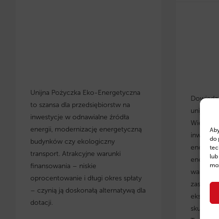
Unijna Pożyczka Eko-Energetyczna
Dowiedz s
to szansa dla przedsiębiorstw na
unijnych
inwestycje w odnawialne źródła
Wielkopo
energii, modernizację energetyczną
Aby
inwestyc
do 
budynków czy ekologiczny
energety
tec
transport. Atrakcyjne warunki
lub
energoos
finansowania – niskie
moż
warunki 
oprocentowanie i długi okres spłaty
zastosow
– czynią ją doskonałą alternatywą dla
eksperci
dotacji.
skuteczn