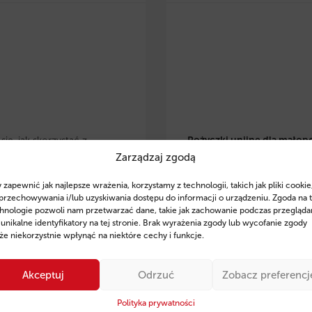
ię, jak skorzystać z
Pożyczki unijne dla małop
Zarządzaj zgodą
 eko pożyczek w
przedsiębiorców
– dowiedz 
lsce
i zrealizować
skorzystać z preferencyjnyc
 zapewnić jak najlepsze wrażenia, korzystamy z technologii, takich jak pliki cookie
je w OZE, modernizację
pożyczek na rozwój, inwesty
przechowywania i/lub uzyskiwania dostępu do informacji o urządzeniu. Zgoda na 
czną czy zakup
odnawialne źródła energii. Z
hnologie pozwoli nam przetwarzać dane, takie jak zachowanie podczas przegląda
 unikalne identyfikatory na tej stronie. Brak wyrażenia zgody lub wycofanie zgody
zczędnego sprzętu. Poznaj
wsparcie ekspertów Fintaxis
e niekorzystnie wpłynąć na niektóre cechy i funkcje.
finansowania, przykłady
od 11 lat pomagają firmom
ań oraz sprawdź, jak
skutecznym pozyskiwaniu
Akceptuj
Odrzuć
Zobacz preferencj
 Fintaxis mogą pomóc Ci
finansowania.
ie zdobyć środki na rozwój
Polityka prywatności
Sprawdź szczegóły i posta