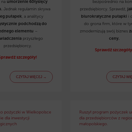
ą na
umorzenie 60tysięcy
bezpośrednio na kon
u.
Jednak regulamin skrywa
przedsiębiorcy. Sprawdź,
ja
reg pułapek
, a analitycy
biurokratyczne pułapki
i 
ystycznie
podchodzą do
do grona firm, które w t
ednego elementu
–
zmodernizują swój biznes
z
wiadczenia
przyszłego
ceny.
przedsiębiorcy.
Sprawdź szczegóły
Sprawdź szczegóły!
CZYTAJ WIĘCEJ →
CZYTAJ WI
ko pożyczki w Wielkopolsce
Ruszył program pożyczek u
e dla inwestycji
dla przedsiębiorców z regio
gicznych
małopolskiego.