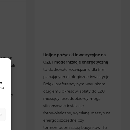
Unijne pożyczki inwestycyjne na
olskich
OZE i modernizację energetyczną
się, jak
to doskonałe rozwiązanie dla firm
h
planujących ekologiczne inwestycje.
,
cje i
te
Dzięki preferencyjnym warunkom i
yskaj
nia
długiemu okresowi spłaty do 120
, którzy
miesięcy, przedsiębiorcy mogą
 w
sfinansować instalacje
fotowoltaiczne, wymianę maszyn na
e
energooszczędne czy
termomodernizację budynków. To
w na