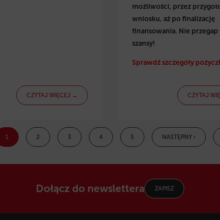
możliwości, przez przygo
wniosku, aż po finalizację
finansowania. Nie przegap 
szansy!
Sprawdź szczegóły pożyczk
CZYTAJ WIĘCEJ →
CZYTAJ WI
1
2
3
4
5
NASTĘPNY ›
Dołącz do newslettera
ZAPISZ