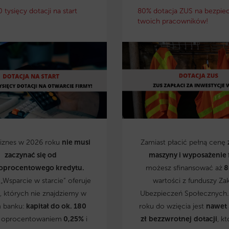
0 tysięcy dotacji na start
80% dotacja ZUS na bezpie
twoich pracowników!
biznes w 2026 roku
nie musi
Zamiast płacić pełną cenę
zaczynać się od
maszyny i wyposażenie 
oprocentowego kredytu.
możesz sfinansować aż
8
„Wsparcie w starcie” oferuje
wartości z funduszy Za
, których nie znajdziemy w
Ubezpieczeń Społecznych
 banku:
kapitał do ok. 180
roku do wzięcia jest
nawet
 oprocentowaniem
0,25%
i
zł
bezzwrotnej
dotacji
, kt