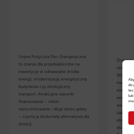
Unijna Pożyczka Eko-Energetyczna
Dowiedz s
to szansa dla przedsiębiorstw na
unijnych
inwestycje w odnawialne źródła
Wielkopo
energii, modernizację energetyczną
Aby
inwestyc
do 
budynków czy ekologiczny
energety
tec
transport. Atrakcyjne warunki
lub
energoos
finansowania – niskie
moż
warunki 
oprocentowanie i długi okres spłaty
zastosow
– czynią ją doskonałą alternatywą dla
eksperci
dotacji.
skuteczn