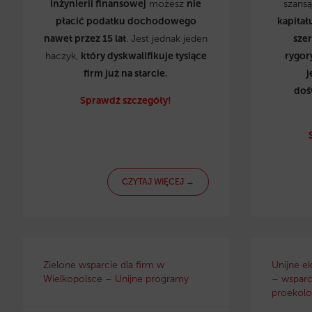
inżynierii finansowej
możesz
nie
szans
płacić podatku dochodowego
kapitał
nawet przez 15 lat
. Jest jednak jeden
sze
haczyk,
który dyskwalifikuje tysiące
rygor
firm już na starcie.
j
doś
Sprawdź szczegóły!
CZYTAJ WIĘCEJ →
Zielone wsparcie dla firm w
Unijne e
Wielkopolsce – Unijne programy
– wsparci
proekolo