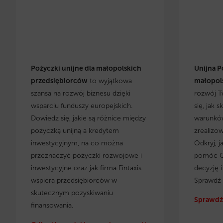
Pożyczki unijne dla małopolskich
Unijna P
przedsiębiorców
to wyjątkowa
małopols
szansa na rozwój biznesu dzięki
rozwój T
wsparciu funduszy europejskich.
się, jak 
Dowiedz się, jakie są różnice między
warunków
pożyczką unijną a kredytem
zrealizo
inwestycyjnym, na co można
Odkryj, j
przeznaczyć pożyczki rozwojowe i
pomóc C
inwestycyjne oraz jak firma Fintaxis
decyzję 
wspiera przedsiębiorców w
Sprawdź 
skutecznym pozyskiwaniu
Sprawdź 
finansowania.