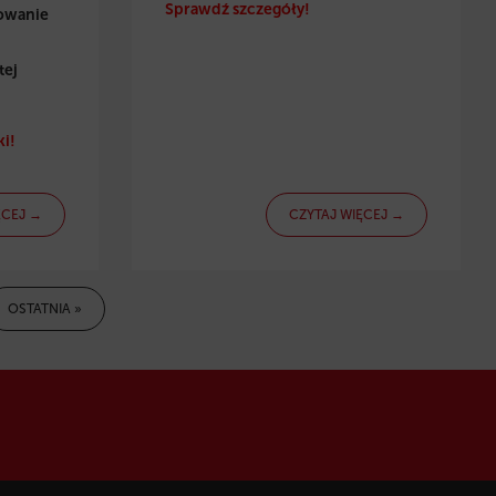
Sprawdź szczegóły!
towanie
tej
i!
ĘCEJ →
CZYTAJ WIĘCEJ →
OSTATNIA »