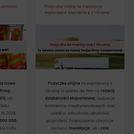
czeństwo
Pożyczka Unijna na inwestycje
wspierające współpracę z Ukrainą!
za nowe
Pożyczka unijna
na współpracę z
firmy
,
Ukrainą to szansa dla firm na
rozwój
0%
ich
działalności eksportowej
, realizację
kładu
kontraktów międzynarodowych oraz
. W 2026
udział w odbudowie ukraińskiej
 300 000
gospodarki. Finansowanie obejmuje
óra trafia
zarówno
inwestycje
, jak i
cele