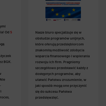
wymi
ia! Od
5
Nasze biuro specjalizuje się w
obsłudze programów unijnych,
ogą
które oferują przedsiębiorcom
znakomitą możliwość zdobycia
ożyczek
wsparcia finansowego i wspierania
ez BGK.
rozwoju ich firm. Pragniemy
szczegółowo przedstawić każdy z
w
dostępnych programów, aby
 Nie
ułatwić Państwu zrozumienie, w
–
jaki sposób mogą one przyczynić
i
się do sukcesu Państwa
roces,
przedsięwzięć.