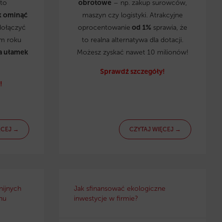
to
obrotowe
– np. zakup surowców,
k ominąć
maszyn czy logistyki. Atrakcyjne
dołączyć
oprocentowanie
od 1%
sprawia, że
ym roku
to realna alternatywa dla dotacji.
a ułamek
Możesz zyskać nawet 10 milionów!
Sprawdź szczegóły!
!
ĘCEJ →
CZYTAJ WIĘCEJ →
nijnych
Jak sfinansować ekologiczne
nu
inwestycje w firmie?