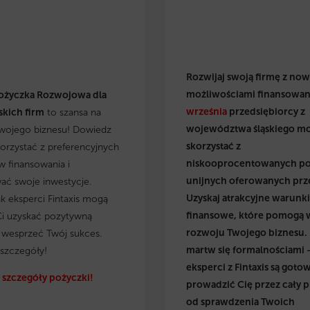
Rozwijaj swoją firmę z no
możliwościami finansowan
ożyczka Rozwojowa dla
września
przedsiębiorcy z
kich firm
to szansa na
województwa śląskiego m
wojego biznesu! Dowiedz
skorzystać z
skorzystać z preferencyjnych
niskooprocentowanych p
 finansowania i
unijnych oferowanych prz
wać swoje inwestycje.
Uzyskaj atrakcyjne warunki
ak eksperci Fintaxis mogą
finansowe, które pomogą 
i uzyskać pozytywną
rozwoju Twojego biznesu.
i wesprzeć Twój sukces.
martw się formalnościami 
szczegóły!
eksperci z Fintaxis są gotow
szczegóły pożyczki!
prowadzić Cię przez cały p
od sprawdzenia Twoich