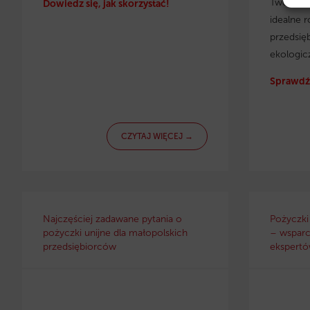
Twojej f
Dowiedz się, jak skorzystać!
idealne r
przedsię
ekologic
Sprawdź 
CZYTAJ WIĘCEJ →
Najczęściej zadawane pytania o
Pożyczki
pożyczki unijne dla małopolskich
– wsparc
przedsiębiorców
ekspertów