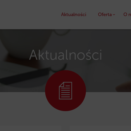
Aktualności
Oferta
O n
Kredyty
Pożyczki unijne
Aktualności
Dotacje unijne
Ulga podatkowa PS