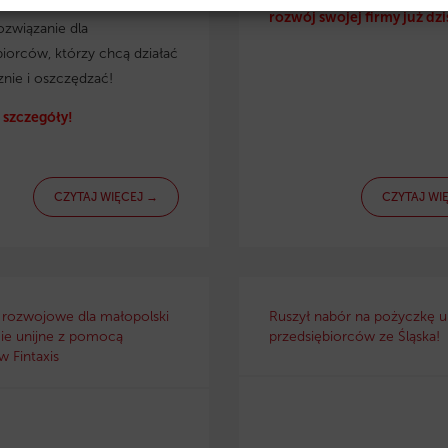
irmy. Eko pożyczka to
rozwój swojej firmy już dzi
ozwiązanie dla
biorców, którzy chcą działać
znie i oszczędzać!
szczegóły!
CZYTAJ WIĘCEJ →
CZYTAJ WI
 rozwojowe dla małopolski
Ruszył nabór na pożyczkę un
ie unijne z pomocą
przedsiębiorców ze Śląska!
 Fintaxis