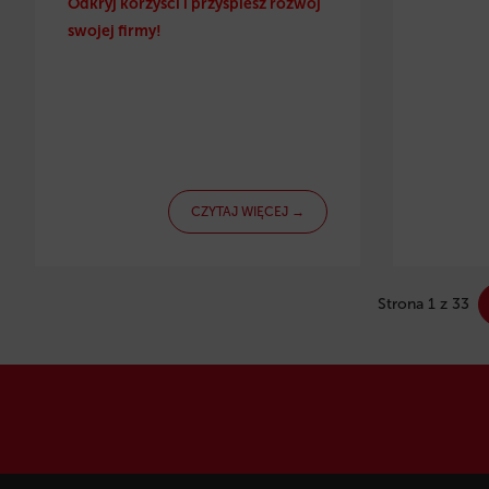
Odkryj korzyści i przyspiesz rozwój
swojej firmy!
CZYTAJ WIĘCEJ →
Strona 1 z 33