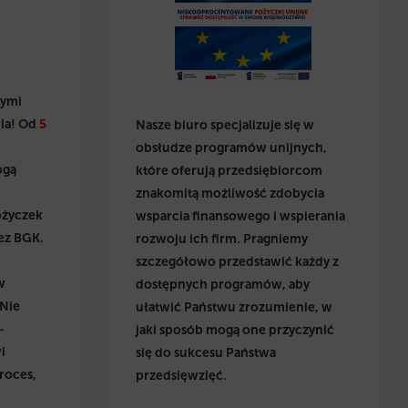
wymi
ia! Od
5
Nasze biuro specjalizuje się w
obsłudze programów unijnych,
ogą
które oferują przedsiębiorcom
znakomitą możliwość zdobycia
ożyczek
wsparcia finansowego i wspierania
ez BGK.
rozwoju ich firm. Pragniemy
szczegółowo przedstawić każdy z
w
dostępnych programów, aby
 Nie
ułatwić Państwu zrozumienie, w
–
jaki sposób mogą one przyczynić
i
się do sukcesu Państwa
roces,
przedsięwzięć.