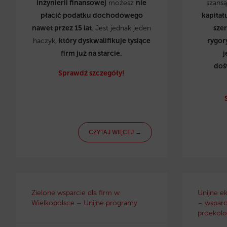
inżynierii finansowej
możesz
nie
szans
płacić podatku dochodowego
kapitał
nawet przez 15 lat
. Jest jednak jeden
sze
haczyk,
który dyskwalifikuje tysiące
rygor
firm już na starcie.
j
doś
Sprawdź szczegóły!
CZYTAJ WIĘCEJ →
Zielone wsparcie dla firm w
Unijne e
Wielkopolsce – Unijne programy
– wsparci
proekolo