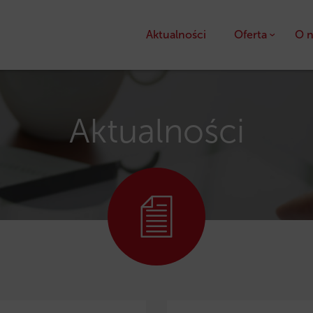
Aktualności
Oferta
O n
Kredyty
Pożyczki unijne
Aktualności
Dotacje unijne
Ulga podatkowa PS