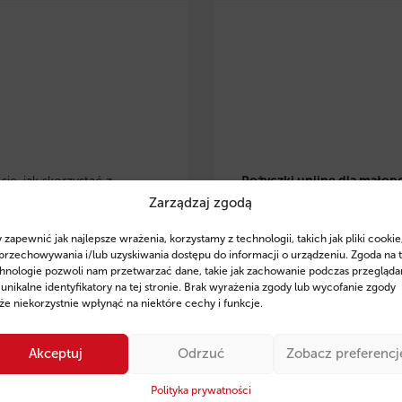
ię, jak skorzystać z
Pożyczki unijne dla małop
Zarządzaj zgodą
 eko pożyczek w
przedsiębiorców
– dowiedz 
lsce
i zrealizować
skorzystać z preferencyjnyc
 zapewnić jak najlepsze wrażenia, korzystamy z technologii, takich jak pliki cookie
je w OZE, modernizację
pożyczek na rozwój, inwesty
przechowywania i/lub uzyskiwania dostępu do informacji o urządzeniu. Zgoda na 
czną czy zakup
odnawialne źródła energii. Z
hnologie pozwoli nam przetwarzać dane, takie jak zachowanie podczas przegląda
 unikalne identyfikatory na tej stronie. Brak wyrażenia zgody lub wycofanie zgody
zczędnego sprzętu. Poznaj
wsparcie ekspertów Fintaxis
e niekorzystnie wpłynąć na niektóre cechy i funkcje.
finansowania, przykłady
od 11 lat pomagają firmom
ań oraz sprawdź, jak
skutecznym pozyskiwaniu
Akceptuj
Odrzuć
Zobacz preferencj
 Fintaxis mogą pomóc Ci
finansowania.
ie zdobyć środki na rozwój
Polityka prywatności
Sprawdź szczegóły i posta