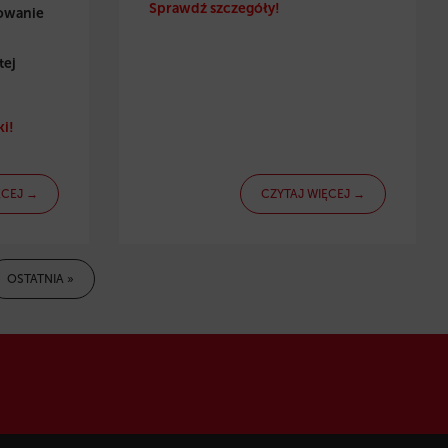
Sprawdź szczegóły!
towanie
tej
i!
ĘCEJ →
CZYTAJ WIĘCEJ →
OSTATNIA »