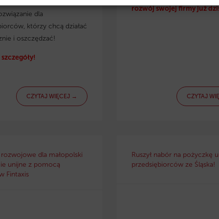
irmy. Eko pożyczka to
rozwój swojej firmy już dzi
ozwiązanie dla
biorców, którzy chcą działać
znie i oszczędzać!
szczegóły!
CZYTAJ WIĘCEJ →
CZYTAJ WI
 rozwojowe dla małopolski
Ruszył nabór na pożyczkę un
ie unijne z pomocą
przedsiębiorców ze Śląska!
 Fintaxis