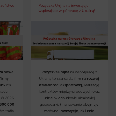
czeństwo
Pożyczka Unijna na inwestycje
wspierające współpracę z Ukrainą!
za nowe
Pożyczka unijna
na współpracę z
firmy
,
Ukrainą to szansa dla firm na
rozwój
0%
ich
działalności eksportowej
, realizację
kładu
kontraktów międzynarodowych oraz
. W 2026
udział w odbudowie ukraińskiej
 300 000
gospodarki. Finansowanie obejmuje
óra trafia
zarówno
inwestycje
, jak i
cele