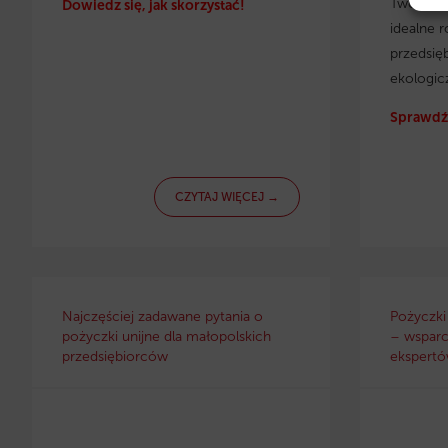
Twojej f
Dowiedz się, jak skorzystać!
idealne r
przedsię
ekologic
Sprawdź 
CZYTAJ WIĘCEJ →
Najczęściej zadawane pytania o
Pożyczki
pożyczki unijne dla małopolskich
– wsparc
przedsiębiorców
ekspertów