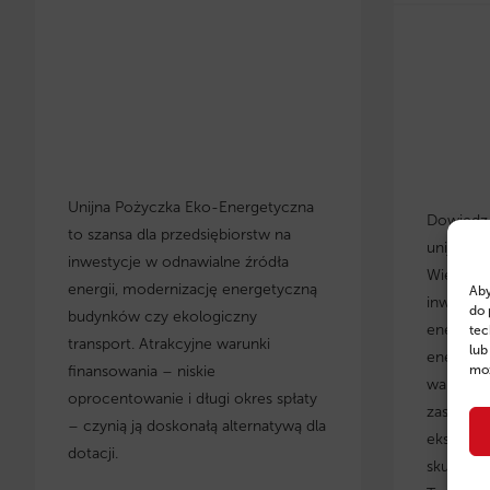
Unijna Pożyczka Eko-Energetyczna
Dowiedz s
to szansa dla przedsiębiorstw na
unijnych
inwestycje w odnawialne źródła
Wielkopo
energii, modernizację energetyczną
Aby
inwestyc
do 
budynków czy ekologiczny
energety
tec
transport. Atrakcyjne warunki
lub
energoos
moż
finansowania – niskie
warunki 
oprocentowanie i długi okres spłaty
zastosow
– czynią ją doskonałą alternatywą dla
eksperci
dotacji.
skuteczn