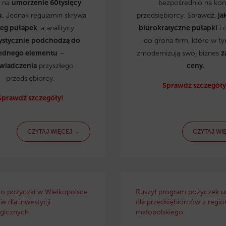
ą na
umorzenie 60tysięcy
bezpośrednio na kon
u.
Jednak regulamin skrywa
przedsiębiorcy. Sprawdź,
ja
reg pułapek
, a analitycy
biurokratyczne pułapki
i 
ystycznie
podchodzą do
do grona firm, które w t
ednego elementu
–
zmodernizują swój biznes
z
wiadczenia
przyszłego
ceny.
przedsiębiorcy.
Sprawdź szczegóły
Sprawdź szczegóły!
CZYTAJ WIĘCEJ →
CZYTAJ WI
ko pożyczki w Wielkopolsce
Ruszył program pożyczek u
e dla inwestycji
dla przedsiębiorców z regio
gicznych
małopolskiego.