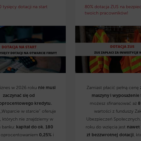
0 tysięcy dotacji na start
80% dotacja ZUS na bezpie
twoich pracowników!
biznes w 2026 roku
nie musi
Zamiast płacić pełną cenę
zaczynać się od
maszyny i wyposażenie 
oprocentowego kredytu.
możesz sfinansować aż
8
„Wsparcie w starcie” oferuje
wartości z funduszy Za
, których nie znajdziemy w
Ubezpieczeń Społecznych
 banku:
kapitał do ok. 180
roku do wzięcia jest
nawet
 oprocentowaniem
0,25%
i
zł
bezzwrotnej
dotacji
, kt