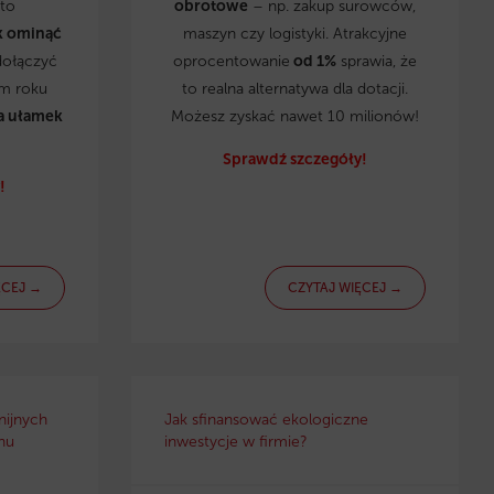
to
obrotowe
– np. zakup surowców,
k ominąć
maszyn czy logistyki. Atrakcyjne
dołączyć
oprocentowanie
od 1%
sprawia, że
ym roku
to realna alternatywa dla dotacji.
a ułamek
Możesz zyskać nawet 10 milionów!
Sprawdź szczegóły!
!
ĘCEJ →
CZYTAJ WIĘCEJ →
nijnych
Jak sfinansować ekologiczne
nu
inwestycje w firmie?