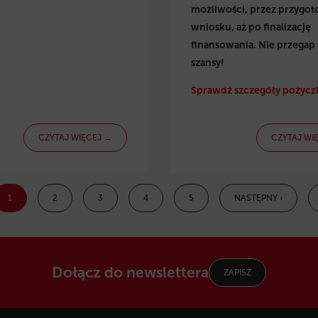
możliwości, przez przygo
wniosku, aż po finalizację
finansowania. Nie przegap 
szansy!
Sprawdź szczegóły pożyczk
CZYTAJ WIĘCEJ →
CZYTAJ WI
1
2
3
4
5
NASTĘPNY ›
Dołącz do newslettera
ZAPISZ