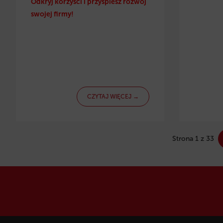
Odkryj korzyści i przyspiesz rozwój
swojej firmy!
CZYTAJ WIĘCEJ →
Strona 1 z 33