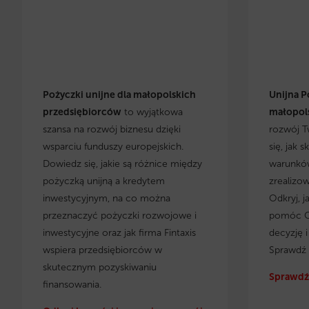
Pożyczki unijne dla małopolskich
Unijna P
przedsiębiorców
to wyjątkowa
małopols
szansa na rozwój biznesu dzięki
rozwój T
wsparciu funduszy europejskich.
się, jak 
Dowiedz się, jakie są różnice między
warunków
pożyczką unijną a kredytem
zrealizo
inwestycyjnym, na co można
Odkryj, j
przeznaczyć pożyczki rozwojowe i
pomóc C
inwestycyjne oraz jak firma Fintaxis
decyzję 
wspiera przedsiębiorców w
Sprawdź 
skutecznym pozyskiwaniu
Sprawdź 
finansowania.