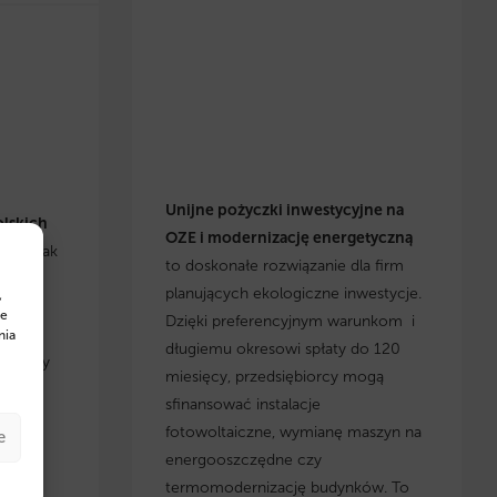
Unijne pożyczki inwestycyjne na
olskich
OZE i modernizację energetyczną
się, jak
to doskonałe rozwiązanie dla firm
h
planujących ekologiczne inwestycje.
,
cje i
te
Dzięki preferencyjnym warunkom i
yskaj
nia
długiemu okresowi spłaty do 120
, którzy
miesięcy, przedsiębiorcy mogą
 w
sfinansować instalacje
fotowoltaiczne, wymianę maszyn na
e
energooszczędne czy
termomodernizację budynków. To
w na