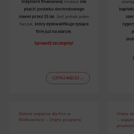
inżynierii finansowej
możesz
nie
szans
płacić podatku dochodowego
kapitał
nawet przez 15 lat
. Jest jednak jeden
sze
haczyk,
który dyskwalifikuje tysiące
rygor
firm już na starcie.
j
doś
Sprawdź szczegóły!
CZYTAJ WIĘCEJ →
Zielone wsparcie dla firm w
Unijne e
Wielkopolsce – Unijne programy
– wsparci
proekolo