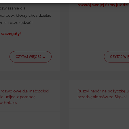
irmy. Eko pożyczka to
rozwój swojej firmy już dzi
ozwiązanie dla
biorców, którzy chcą działać
znie i oszczędzać!
szczegóły!
CZYTAJ WIĘCEJ →
CZYTAJ WI
 rozwojowe dla małopolski
Ruszył nabór na pożyczkę un
ie unijne z pomocą
przedsiębiorców ze Śląska!
 Fintaxis