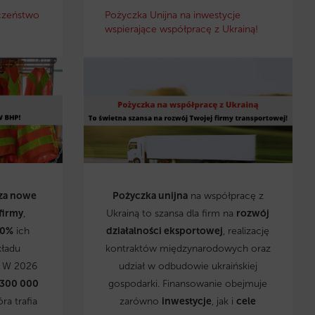
czeństwo
Pożyczka Unijna na inwestycje
wspierające współpracę z Ukrainą!
za nowe
Pożyczka unijna
na współpracę z
firmy
,
Ukrainą to szansa dla firm na
rozwój
0%
ich
działalności eksportowej
, realizację
kładu
kontraktów międzynarodowych oraz
. W 2026
udział w odbudowie ukraińskiej
 300 000
gospodarki. Finansowanie obejmuje
óra trafia
zarówno
inwestycje
, jak i
cele