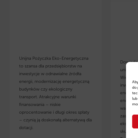
Unijna Pożyczka Eko-Energetyczna
Dowiedz s
to szansa dla przedsiębiorstw na
unijnych
inwestycje w odnawialne źródła
Wielkopo
energii, modernizację energetyczną
Aby
inwestyc
do 
budynków czy ekologiczny
energety
tec
transport. Atrakcyjne warunki
lub
energoos
moż
finansowania – niskie
warunki 
oprocentowanie i długi okres spłaty
zastosow
– czynią ją doskonałą alternatywą dla
eksperci
dotacji.
skuteczn