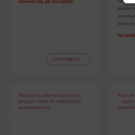
Twojej f
Dowiedz się, jak skorzystać!
idealne r
przedsię
ekologic
Sprawdź 
CZYTAJ WIĘCEJ →
Najczęściej zadawane pytania o
Pożyczki
pożyczki unijne dla małopolskich
– wsparc
przedsiębiorców
ekspertów