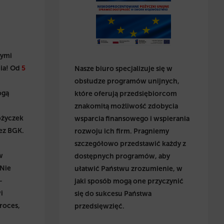
wymi
ia! Od
5
Nasze biuro specjalizuje się w
obsłudze programów unijnych,
ogą
które oferują przedsiębiorcom
znakomitą możliwość zdobycia
ożyczek
wsparcia finansowego i wspierania
ez BGK.
rozwoju ich firm. Pragniemy
szczegółowo przedstawić każdy z
w
dostępnych programów, aby
 Nie
ułatwić Państwu zrozumienie, w
–
jaki sposób mogą one przyczynić
i
się do sukcesu Państwa
roces,
przedsięwzięć.