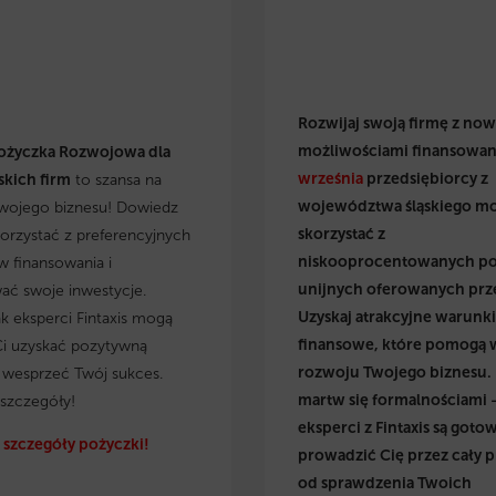
Rozwijaj swoją firmę z no
możliwościami finansowan
ożyczka Rozwojowa dla
września
przedsiębiorcy z
kich firm
to szansa na
województwa śląskiego m
wojego biznesu! Dowiedz
skorzystać z
skorzystać z preferencyjnych
niskooprocentowanych p
 finansowania i
unijnych oferowanych prz
wać swoje inwestycje.
Uzyskaj atrakcyjne warunki
ak eksperci Fintaxis mogą
finansowe, które pomogą 
i uzyskać pozytywną
rozwoju Twojego biznesu.
i wesprzeć Twój sukces.
martw się formalnościami 
szczegóły!
eksperci z Fintaxis są gotow
szczegóły pożyczki!
prowadzić Cię przez cały p
od sprawdzenia Twoich