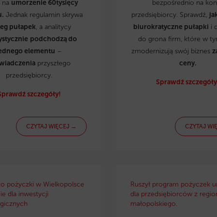
ą na
umorzenie 60tysięcy
bezpośrednio na kon
u.
Jednak regulamin skrywa
przedsiębiorcy. Sprawdź,
ja
reg pułapek
, a analitycy
biurokratyczne pułapki
i 
ystycznie
podchodzą do
do grona firm, które w t
ednego elementu
–
zmodernizują swój biznes
z
wiadczenia
przyszłego
ceny.
przedsiębiorcy.
Sprawdź szczegóły
Sprawdź szczegóły!
CZYTAJ WIĘCEJ →
CZYTAJ WI
ko pożyczki w Wielkopolsce
Ruszył program pożyczek u
e dla inwestycji
dla przedsiębiorców z regio
gicznych
małopolskiego.