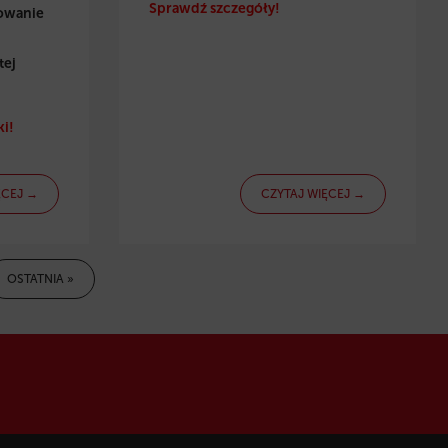
Sprawdź szczegóły!
towanie
tej
i!
ĘCEJ →
CZYTAJ WIĘCEJ →
OSTATNIA »