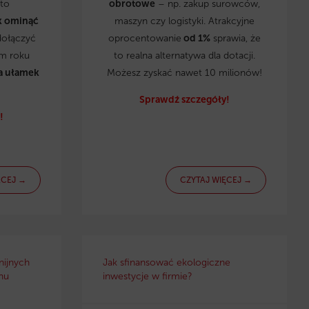
to
obrotowe
– np. zakup surowców,
k ominąć
maszyn czy logistyki. Atrakcyjne
dołączyć
oprocentowanie
od 1%
sprawia, że
ym roku
to realna alternatywa dla dotacji.
a ułamek
Możesz zyskać nawet 10 milionów!
Sprawdź szczegóły!
!
ĘCEJ →
CZYTAJ WIĘCEJ →
nijnych
Jak sfinansować ekologiczne
nu
inwestycje w firmie?