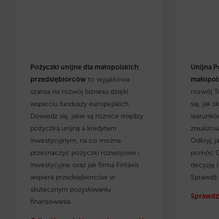
Pożyczki unijne dla małopolskich
Unijna P
przedsiębiorców
to wyjątkowa
małopols
szansa na rozwój biznesu dzięki
rozwój T
wsparciu funduszy europejskich.
się, jak 
Dowiedz się, jakie są różnice między
warunków
pożyczką unijną a kredytem
zrealizo
inwestycyjnym, na co można
Odkryj, j
przeznaczyć pożyczki rozwojowe i
pomóc C
inwestycyjne oraz jak firma Fintaxis
decyzję 
wspiera przedsiębiorców w
Sprawdź 
skutecznym pozyskiwaniu
Sprawdź 
finansowania.