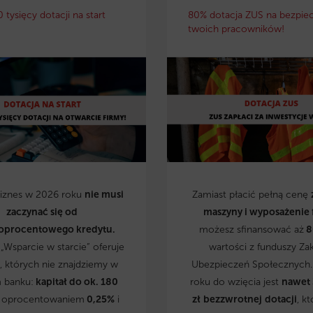
0 tysięcy dotacji na start
80% dotacja ZUS na bezpie
twoich pracowników!
biznes w 2026 roku
nie musi
Zamiast płacić pełną cenę
zaczynać się od
maszyny i wyposażenie 
oprocentowego kredytu.
możesz sfinansować aż
8
„Wsparcie w starcie” oferuje
wartości z funduszy Za
, których nie znajdziemy w
Ubezpieczeń Społecznych
 banku:
kapitał do ok. 180
roku do wzięcia jest
nawet
 oprocentowaniem
0,25%
i
zł
bezzwrotnej
dotacji
, kt