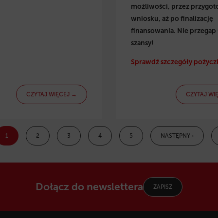
możliwości, przez przygo
wniosku, aż po finalizację
finansowania. Nie przegap 
szansy!
Sprawdź szczegóły pożyczk
CZYTAJ WIĘCEJ →
CZYTAJ WI
1
2
3
4
5
NASTĘPNY ›
Dołącz do newslettera
ZAPISZ