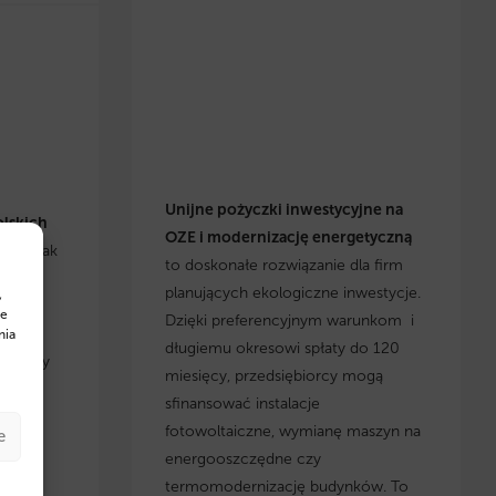
Unijne pożyczki inwestycyjne na
olskich
OZE i modernizację energetyczną
się, jak
to doskonałe rozwiązanie dla firm
h
planujących ekologiczne inwestycje.
,
cje i
te
Dzięki preferencyjnym warunkom i
yskaj
nia
długiemu okresowi spłaty do 120
, którzy
miesięcy, przedsiębiorcy mogą
 w
sfinansować instalacje
fotowoltaiczne, wymianę maszyn na
e
energooszczędne czy
termomodernizację budynków. To
w na