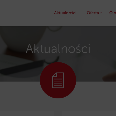
Aktualności
Oferta
O n
Kredyty
Pożyczki unijne
Aktualności
Dotacje unijne
Ulga podatkowa PS