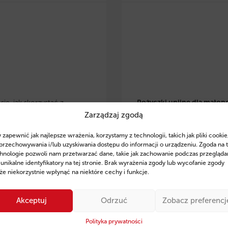
ię, jak skorzystać z
Pożyczki unijne dla małop
Zarządzaj zgodą
 eko pożyczek w
przedsiębiorców
– dowiedz 
lsce
i zrealizować
skorzystać z preferencyjnyc
 zapewnić jak najlepsze wrażenia, korzystamy z technologii, takich jak pliki cookie
je w OZE, modernizację
pożyczek na rozwój, inwesty
przechowywania i/lub uzyskiwania dostępu do informacji o urządzeniu. Zgoda na 
czną czy zakup
odnawialne źródła energii. Z
hnologie pozwoli nam przetwarzać dane, takie jak zachowanie podczas przegląda
 unikalne identyfikatory na tej stronie. Brak wyrażenia zgody lub wycofanie zgody
zczędnego sprzętu. Poznaj
wsparcie ekspertów Fintaxis
e niekorzystnie wpłynąć na niektóre cechy i funkcje.
finansowania, przykłady
od 11 lat pomagają firmom
ań oraz sprawdź, jak
skutecznym pozyskiwaniu
Akceptuj
Odrzuć
Zobacz preferencj
 Fintaxis mogą pomóc Ci
finansowania.
ie zdobyć środki na rozwój
Polityka prywatności
Sprawdź szczegóły i posta