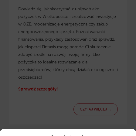
Dowiedz się, jak skorzystać z
unijnych eko
pożyczek w Wielkopolsce
i zrealizować inwestycje
w OZE, modernizację energetyczną czy zakup
energooszczędnego sprzętu. Poznaj warunki
finansowania, przykłady zastosowań oraz sprawdź,
jak eksperci Fintaxis mogą pomóc Ci skutecznie
zdobyć środki na rozwój Twojej firmy. Eko
pożyczka to idealne rozwiązanie dla
przedsiębiorców, którzy chcą działać ekologicznie i
oszczędzać!
Sprawdź szczegóły!
CZYTAJ WIĘCEJ →