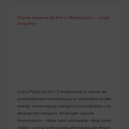
Zielone wsparcie dla firm w Wielkopolsce – Unijne
programy
Unijna Pożyczka Eko-Energetyczna to szansa dla
przedsiębiorstw na inwestycje w odnawialne źródła
energii, modernizację energetyczną budynków czy
ekologiczny transport. Atrakcyjne warunki
finansowania – niskie oprocentowanie i długi okres
spłaty – czynią ją doskonałą alternatywą dla dotacji.