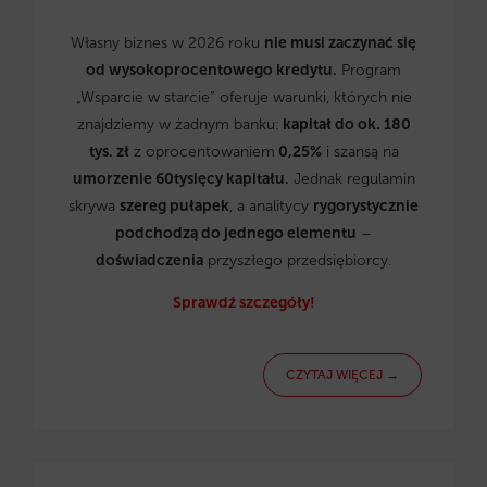
Własny biznes w 2026 roku
nie musi zaczynać się
od wysokoprocentowego kredytu.
Program
„Wsparcie w starcie” oferuje warunki, których nie
znajdziemy w żadnym banku:
kapitał do ok. 180
tys. zł
z oprocentowaniem
0,25%
i szansą na
umorzenie 60tysięcy kapitału.
Jednak regulamin
skrywa
szereg pułapek
, a analitycy
rygorystycznie
podchodzą do jednego elementu
–
doświadczenia
przyszłego przedsiębiorcy.
Sprawdź szczegóły!
CZYTAJ WIĘCEJ →