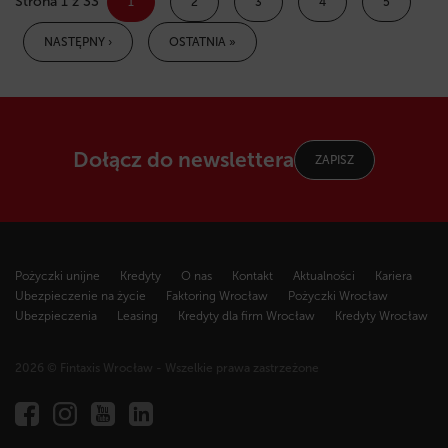
Strona 1 z 33
1
2
3
4
5
NASTĘPNY ›
OSTATNIA »
Dołącz do newslettera
ZAPISZ
Pożyczki unijne
Kredyty
O nas
Kontakt
Aktualności
Kariera
Ubezpieczenie na życie
Faktoring Wrocław
Pożyczki Wrocław
Ubezpieczenia
Leasing
Kredyty dla firm Wrocław
Kredyty Wrocław
2026 © Fintaxis Wrocław - Wszelkie prawa zastrzeżone
Fintaxis