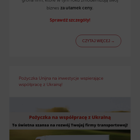
grona firm, które w tym roku zmodernizują swój
biznes
za ułamek ceny.
Sprawdź szczegóły!
CZYTAJ WIĘCEJ →
Pożyczka Unijna na inwestycje wspierające
współpracę z Ukrainą!