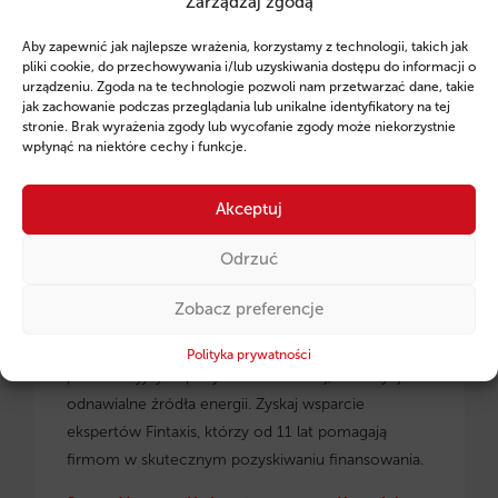
Zarządzaj zgodą
Ruszył program pożyczek unijnych dla
Aby zapewnić jak najlepsze wrażenia, korzystamy z technologii, takich jak
przedsiębiorców z regionu małopolskiego.
pliki cookie, do przechowywania i/lub uzyskiwania dostępu do informacji o
urządzeniu. Zgoda na te technologie pozwoli nam przetwarzać dane, takie
jak zachowanie podczas przeglądania lub unikalne identyfikatory na tej
stronie. Brak wyrażenia zgody lub wycofanie zgody może niekorzystnie
wpłynąć na niektóre cechy i funkcje.
Akceptuj
Odrzuć
Zobacz preferencje
Pożyczki unijne dla małopolskich
przedsiębiorców
– dowiedz się, jak skorzystać z
Polityka prywatności
preferencyjnych pożyczek na rozwój, inwestycje i
odnawialne źródła energii. Zyskaj wsparcie
ekspertów Fintaxis, którzy od 11 lat pomagają
firmom w skutecznym pozyskiwaniu finansowania.