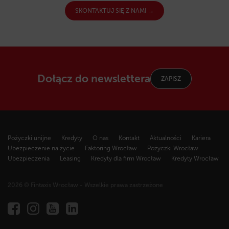
SKONTAKTUJ SIĘ Z NAMI →
Dołącz do newslettera
ZAPISZ
Pożyczki unijne
Kredyty
O nas
Kontakt
Aktualności
Kariera
Ubezpieczenie na życie
Faktoring Wrocław
Pożyczki Wrocław
Ubezpieczenia
Leasing
Kredyty dla firm Wrocław
Kredyty Wrocław
2026 © Fintaxis Wrocław - Wszelkie prawa zastrzeżone
Fintaxis