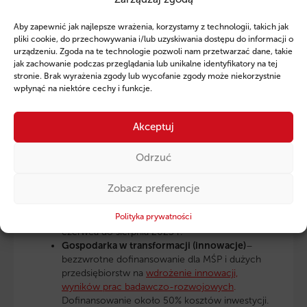
DOTACJA NA WOJEWÓDZTWO ŁÓDZKIE
Aby zapewnić jak najlepsze wrażenia, korzystamy z technologii, takich jak
pliki cookie, do przechowywania i/lub uzyskiwania dostępu do informacji o
W województwie łódzkim dofinansowanie będzie
urządzeniu. Zgoda na te technologie pozwoli nam przetwarzać dane, takie
obejmować firmy z
obszaru górniczo-
jak zachowanie podczas przeglądania lub unikalne identyfikatory na tej
energetycznego w okręgu piotrkowsko-
stronie. Brak wyrażenia zgody lub wycofanie zgody może niekorzystnie
bełchatowskim
. Na rok 2023 zaplanowano 2 nabory
wpłynąć na niektóre cechy i funkcje.
otwarte w trybie konkursowym dla przedsiębiorców:
Akceptuj
Gospodarka w transformacji (inwestycje)
–
dofinansowanie bezzwrotne przeznaczone dla
Odrzuć
MŚP i dużych przedsiębiorstw na
inwestycje
zwiększające zdolności produkcyjne, wdrażające
Zobacz preferencje
technologie Przemysłu 4.0, poprawiające
efektywność energetyczną.
Dofinansowanie do
Polityka prywatności
70% kosztów inwestycji. Nabór trawa będzie od
czerwca do sierpnia 2023 r.
Gospodarka w transformacji (innowacje)
–
bezzwrotne dofinansowanie dla MŚP i dużych
przedsiębiorstw na
wdrożenie innowacji,
wyników prac badawczo-rozwojowych
.
Dofinansowanie około 50% kosztów inwestycji.