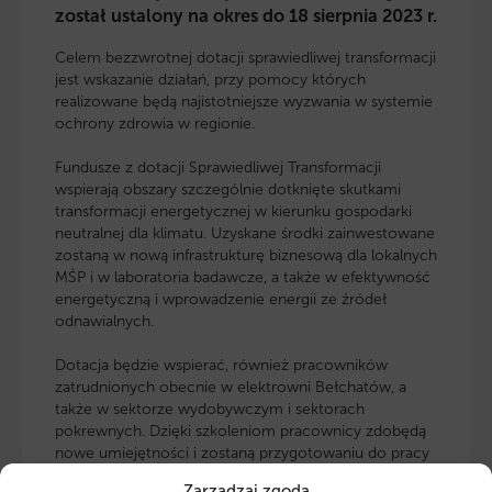
został ustalony na okres do 18 sierpnia 2023 r.
Celem bezzwrotnej dotacji sprawiedliwej transformacji
jest wskazanie działań, przy pomocy których
realizowane będą najistotniejsze wyzwania w systemie
ochrony zdrowia w regionie.
Fundusze z dotacji Sprawiedliwej Transformacji
wspierają obszary szczególnie dotknięte skutkami
transformacji energetycznej w kierunku gospodarki
neutralnej dla klimatu. Uzyskane środki zainwestowane
zostaną w nową infrastrukturę biznesową dla lokalnych
MŚP i w laboratoria badawcze, a także w efektywność
energetyczną i wprowadzenie energii ze źródeł
odnawialnych.
Dotacja będzie wspierać, również pracowników
zatrudnionych obecnie w elektrowni Bełchatów, a
także w sektorze wydobywczym i sektorach
pokrewnych. Dzięki szkoleniom pracownicy zdobędą
nowe umiejętności i zostaną przygotowaniu do pracy
w nowych zielonych sektorach.
Zarządzaj zgodą