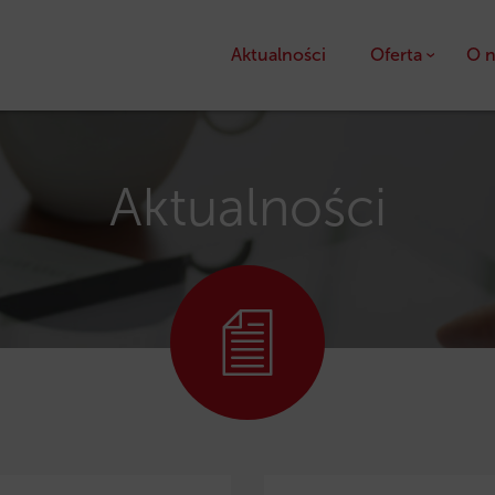
Aktualności
Oferta
O n
Kredyty
Pożyczki unijne
Aktualności
Dotacje unijne
Ulga podatkowa PS