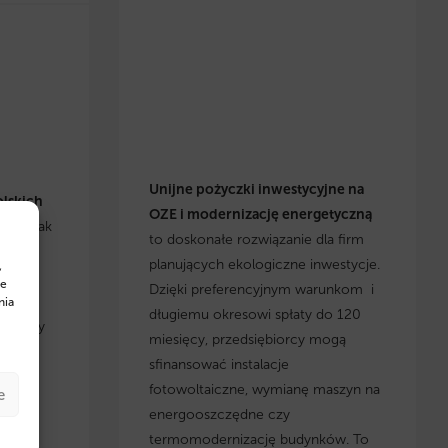
Unijne pożyczki inwestycyjne na
olskich
OZE i modernizację energetyczną
się, jak
to doskonałe rozwiązanie dla firm
h
planujących ekologiczne inwestycje.
,
cje i
te
Dzięki preferencyjnym warunkom i
yskaj
nia
długiemu okresowi spłaty do 120
, którzy
miesięcy, przedsiębiorcy mogą
 w
sfinansować instalacje
fotowoltaiczne, wymianę maszyn na
e
energooszczędne czy
termomodernizację budynków. To
w na