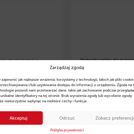
ię, jak skorzystać z
Pożyczki unijne dla małop
Zarządzaj zgodą
 eko pożyczek w
przedsiębiorców
– dowiedz 
lsce
i zrealizować
skorzystać z preferencyjnyc
 zapewnić jak najlepsze wrażenia, korzystamy z technologii, takich jak pliki cookie
je w OZE, modernizację
pożyczek na rozwój, inwesty
przechowywania i/lub uzyskiwania dostępu do informacji o urządzeniu. Zgoda na 
czną czy zakup
odnawialne źródła energii. Z
hnologie pozwoli nam przetwarzać dane, takie jak zachowanie podczas przegląda
 unikalne identyfikatory na tej stronie. Brak wyrażenia zgody lub wycofanie zgody
zczędnego sprzętu. Poznaj
wsparcie ekspertów Fintaxis
e niekorzystnie wpłynąć na niektóre cechy i funkcje.
finansowania, przykłady
od 11 lat pomagają firmom
ań oraz sprawdź, jak
skutecznym pozyskiwaniu
Akceptuj
Odrzuć
Zobacz preferencj
 Fintaxis mogą pomóc Ci
finansowania.
ie zdobyć środki na rozwój
Polityka prywatności
Sprawdź szczegóły i posta