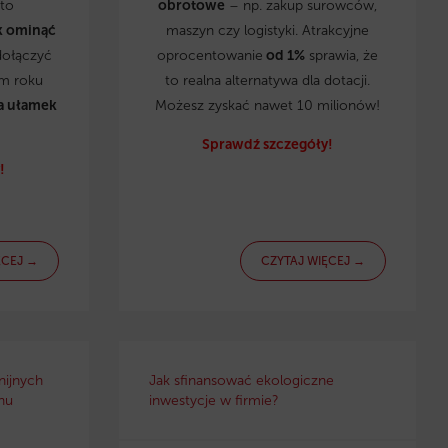
to
obrotowe
– np. zakup surowców,
k ominąć
maszyn czy logistyki. Atrakcyjne
dołączyć
oprocentowanie
od 1%
sprawia, że
ym roku
to realna alternatywa dla dotacji.
a ułamek
Możesz zyskać nawet 10 milionów!
Sprawdź szczegóły!
!
ĘCEJ →
CZYTAJ WIĘCEJ →
nijnych
Jak sfinansować ekologiczne
nu
inwestycje w firmie?