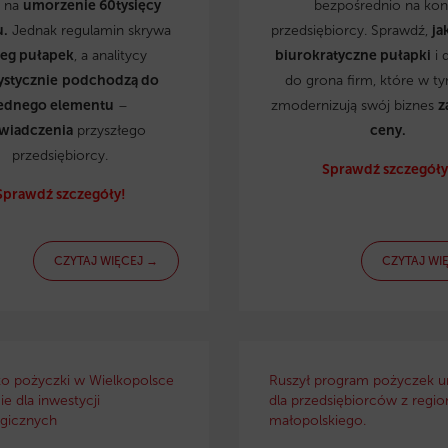
ą na
umorzenie 60tysięcy
bezpośrednio na kon
u.
Jednak regulamin skrywa
przedsiębiorcy. Sprawdź,
ja
reg pułapek
, a analitycy
biurokratyczne pułapki
i 
ystycznie
podchodzą do
do grona firm, które w t
ednego elementu
–
zmodernizują swój biznes
z
wiadczenia
przyszłego
ceny.
przedsiębiorcy.
Sprawdź szczegóły
Sprawdź szczegóły!
CZYTAJ WIĘCEJ →
CZYTAJ WI
ko pożyczki w Wielkopolsce
Ruszył program pożyczek u
e dla inwestycji
dla przedsiębiorców z regio
gicznych
małopolskiego.