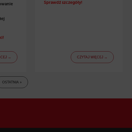
Sprawdź szczegóły!
towanie
tej
i!
ĘCEJ →
CZYTAJ WIĘCEJ →
OSTATNIA »