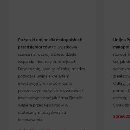
Pożyczki unijne dla małopolskich
Unijna P
przedsiębiorców
to wyjątkowa
małopols
szansa na rozwój biznesu dzięki
rozwój T
wsparciu funduszy europejskich.
się, jak 
Dowiedz się, jakie są różnice między
warunków
pożyczką unijną a kredytem
zrealizo
inwestycyjnym, na co można
Odkryj, j
przeznaczyć pożyczki rozwojowe i
pomóc C
inwestycyjne oraz jak firma Fintaxis
decyzję 
wspiera przedsiębiorców w
Sprawdź 
skutecznym pozyskiwaniu
Sprawdź 
finansowania.