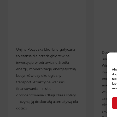
Unijna Pożyczka Eko-Energetyczna
Dowiedz s
to szansa dla przedsiębiorstw na
unijnych
inwestycje w odnawialne źródła
Wielkopo
energii, modernizację energetyczną
Aby
inwestyc
do 
budynków czy ekologiczny
energety
tec
transport. Atrakcyjne warunki
lub
energoos
finansowania – niskie
moż
warunki 
oprocentowanie i długi okres spłaty
zastosow
– czynią ją doskonałą alternatywą dla
eksperci
dotacji.
skuteczn