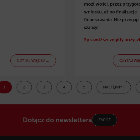
możliwości, przez przygo
wniosku, aż po finalizację
finansowania. Nie przegap 
szansy!
Sprawdź szczegóły pożyczk
CZYTAJ WIĘCEJ →
CZYTAJ WI
1
2
3
4
5
NASTĘPNY ›
Dołącz do newslettera
ZAPISZ