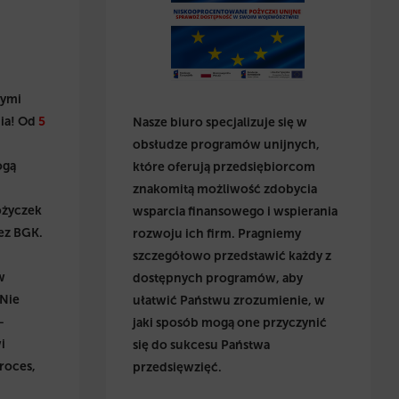
wymi
ia! Od
5
Nasze biuro specjalizuje się w
obsłudze programów unijnych,
ogą
które oferują przedsiębiorcom
znakomitą możliwość zdobycia
ożyczek
wsparcia finansowego i wspierania
ez BGK.
rozwoju ich firm. Pragniemy
szczegółowo przedstawić każdy z
w
dostępnych programów, aby
 Nie
ułatwić Państwu zrozumienie, w
–
jaki sposób mogą one przyczynić
i
się do sukcesu Państwa
roces,
przedsięwzięć.