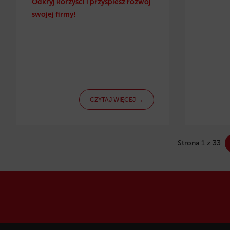
Odkryj korzyści i przyspiesz rozwój
swojej firmy!
CZYTAJ WIĘCEJ →
Strona 1 z 33