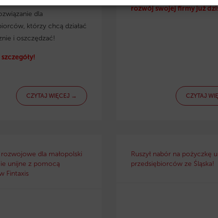
irmy. Eko pożyczka to
rozwój swojej firmy już dzi
ozwiązanie dla
biorców, którzy chcą działać
znie i oszczędzać!
szczegóły!
CZYTAJ WIĘCEJ →
CZYTAJ WI
 rozwojowe dla małopolski
Ruszył nabór na pożyczkę un
ie unijne z pomocą
przedsiębiorców ze Śląska!
 Fintaxis