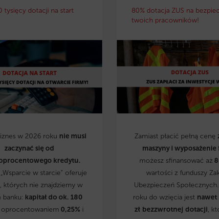
0 tysięcy dotacji na start
80% dotacja ZUS na bezpie
twoich pracowników!
biznes w 2026 roku
nie musi
Zamiast płacić pełną cenę
zaczynać się od
maszyny i wyposażenie 
oprocentowego kredytu.
możesz sfinansować aż
8
„Wsparcie w starcie” oferuje
wartości z funduszy Za
, których nie znajdziemy w
Ubezpieczeń Społecznych
 banku:
kapitał do ok. 180
roku do wzięcia jest
nawet
 oprocentowaniem
0,25%
i
zł
bezzwrotnej
dotacji
, kt