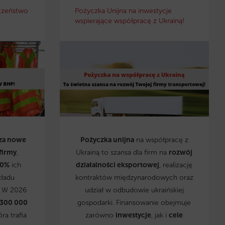
czeństwo
Pożyczka Unijna na inwestycje
wspierające współpracę z Ukrainą!
za nowe
Pożyczka unijna
na współpracę z
firmy
,
Ukrainą to szansa dla firm na
rozwój
0%
ich
działalności eksportowej
, realizację
kładu
kontraktów międzynarodowych oraz
. W 2026
udział w odbudowie ukraińskiej
 300 000
gospodarki. Finansowanie obejmuje
óra trafia
zarówno
inwestycje
, jak i
cele