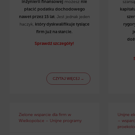
inżynierii finansowej
możesz
nie
szans
płacić podatku dochodowego
kapitał
nawet przez 15 lat
. Jest jednak jeden
sze
haczyk,
który dyskwalifikuje tysiące
rygor
firm już na starcie.
j
doś
Sprawdź szczegóły!
CZYTAJ WIĘCEJ →
Zielone wsparcie dla firm w
Unijne e
Wielkopolsce – Unijne programy
– wsparci
proekolo