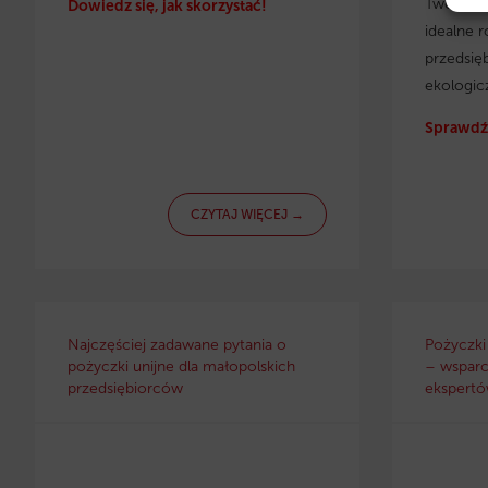
Twojej f
Dowiedz się, jak skorzystać!
idealne r
przedsię
ekologic
Sprawdź 
CZYTAJ WIĘCEJ →
Najczęściej zadawane pytania o
Pożyczki
pożyczki unijne dla małopolskich
– wsparc
przedsiębiorców
ekspertów