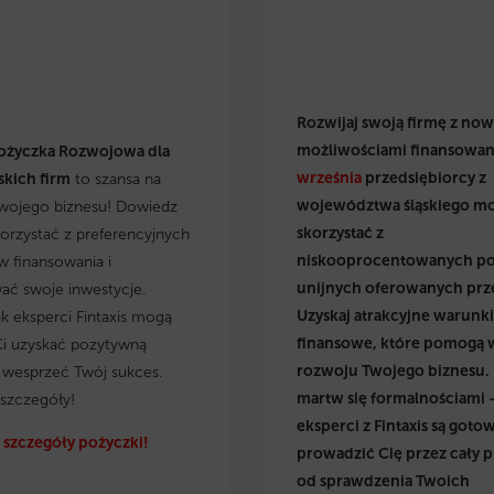
Rozwijaj swoją firmę z no
możliwościami finansowan
ożyczka Rozwojowa dla
września
przedsiębiorcy z
kich firm
to szansa na
województwa śląskiego m
wojego biznesu! Dowiedz
skorzystać z
skorzystać z preferencyjnych
niskooprocentowanych p
 finansowania i
unijnych oferowanych prz
wać swoje inwestycje.
Uzyskaj atrakcyjne warunki
ak eksperci Fintaxis mogą
finansowe, które pomogą 
i uzyskać pozytywną
rozwoju Twojego biznesu.
i wesprzeć Twój sukces.
martw się formalnościami 
szczegóły!
eksperci z Fintaxis są gotow
szczegóły pożyczki!
prowadzić Cię przez cały p
od sprawdzenia Twoich