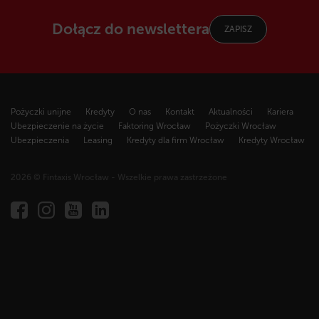
Dołącz do newslettera
ZAPISZ
Pożyczki unijne
Kredyty
O nas
Kontakt
Aktualności
Kariera
Ubezpieczenie na życie
Faktoring Wrocław
Pożyczki Wrocław
Ubezpieczenia
Leasing
Kredyty dla firm Wrocław
Kredyty Wrocław
2026 © Fintaxis Wrocław - Wszelkie prawa zastrzeżone
Fintaxis
al.
Marcina
Kromera
51A,
51-