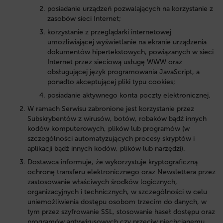
posiadanie urządzeń pozwalających na korzystanie z
zasobów sieci Internet;
korzystanie z przeglądarki internetowej
umożliwiającej wyświetlanie na ekranie urządzenia
dokumentów hipertekstowych, powiązanych w sieci
Internet przez sieciową usługę WWW oraz
obsługującej język programowania JavaScript, a
ponadto akceptującej pliki typu cookies;
posiadanie aktywnego konta poczty elektronicznej.
W ramach Serwisu zabronione jest korzystanie przez
Subskrybentów z wirusów, botów, robaków bądź innych
kodów komputerowych, plików lub programów (w
szczególności automatyzujących procesy skryptów i
aplikacji bądź innych kodów, plików lub narzędzi).
Dostawca informuje, że wykorzystuje kryptograficzną
ochronę transferu elektronicznego oraz Newslettera przez
zastosowanie właściwych środków logicznych,
organizacyjnych i technicznych, w szczególności w celu
uniemożliwienia dostępu osobom trzecim do danych, w
tym przez szyfrowanie SSL, stosowanie haseł dostępu oraz
programów antywirusowych czy przeciw niechcianemu