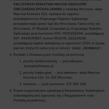
PALCZEWSKI SEBASTIAN MACIUK GRZEGORZ
OWCZARZAK SPÓŁKA JAWNA
z siedzibą
Wrocław, aleja
Marcina Kromera 51A,
wpisana do rejestru
przedsiębiorców Krajowego Rejestru Sądowego
prowadzonego przez
Sąd dla Wrocławia-Fabrycznej we
Wrocławiu, VI Wydział Gospodarczy Krajowego Rejestru
Sądowego pod numerem KRS: 0001051058, posiadającej
NIP: 8943047887, numer REGON: 022214190,
posiadającej kapitał zakładowy w wysokości 1500 zł (tysiąc
pięćset złotych)
opłacony w całości (dalej: „
Dostawca
”).
Kontakt z Dostawcą jest możliwy za pomocą:
poczty elektronicznej – pod adresem:
kontakt@fintaxis.pl
;
poczty tradycyjnej – pod adresem: aleja Marcina
Kromera 51A, 51-163 Wrocław;
telefonu – pod numerem:
575 985 540
.
Przed rozpoczęciem subskrypcji Newslettera, Subskrybent
zobowiązany jest zapoznać się z Regulaminem oraz
Polityką prywatności.