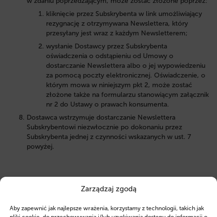
w zdaniu poprzedzającym, może zostać złożone poprzez:
kliknięcie przez Subskrybenta w link umożliwiający
rezygnację z otrzymywana Newslettera, który
przesyłany jest wraz z każdym Newsletterem;
wysłanie Dostawcy przez Subskrybenta
oświadczenia o odstąpieniu od Umowy o
dostarczanie Newslettera albo o jej wypowiedzeniu
za pomocą poczty elektronicznej. Oświadczenie, o
którym mowa w niniejszym pkt 2, może zostać
złożone także na formularzu stanowiącym załącznik
nr 2 do Ustawy o prawach konsumenta.
Dostawca wstrzymuje dostarczanie Newslettera
Subskrybentowi niezwłocznie po dokonaniu przez
Subskrybenta jednej z czynności wskazanych w ust. 7
powyżej.
Reklamacje dotyczące Newslettera
Zarządzaj zgodą
Postanowienia niniejszego § 6 dotyczą wyłącznie
Aby zapewnić jak najlepsze wrażenia, korzystamy z technologii, takich jak
Subskrybentów będących Konsumentami lub