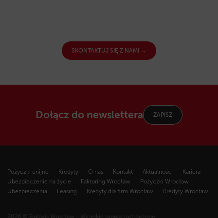
SKONTAKTUJ SIĘ Z NAMI →
Dołącz do newslettera
ZAPISZ
Pożyczki unijne
Kredyty
O nas
Kontakt
Aktualności
Kariera
Ubezpieczenie na życie
Faktoring Wrocław
Pożyczki Wrocław
Ubezpieczenia
Leasing
Kredyty dla firm Wrocław
Kredyty Wrocław
2026 © Fintaxis Wrocław - Wszelkie prawa zastrzeżone