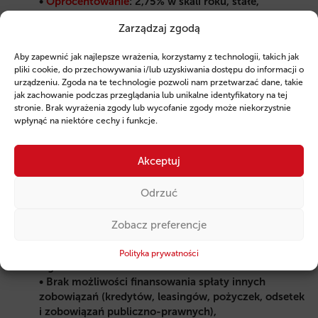
•
Oprocentowanie
: 2,75% w skali roku, stałe,
•
Okres spłaty
: do 84 miesięcy,
Zarządzaj zgodą
• Karencja: do 12 miesięcy,
• Wkład własny: niewymagany.
Aby zapewnić jak najlepsze wrażenia, korzystamy z technologii, takich jak
pliki cookie, do przechowywania i/lub uzyskiwania dostępu do informacji o
Parametry techniczne
urządzeniu. Zgoda na te technologie pozwoli nam przetwarzać dane, takie
• Finansowanie do 100% kosztów inwestycji,
jak zachowanie podczas przeglądania lub unikalne identyfikatory na tej
• VAT może być kosztem kwalifikowanym, jeśli
stronie. Brak wyrażenia zgody lub wycofanie zgody może niekorzystnie
stanowi realny koszt,
wpłynąć na niektóre cechy i funkcje.
• Dokumentacja wydatków musi być złożona w
terminie do 90 dni od poniesienia kosztów.
Akceptuj
Zabezpieczenie
Odrzuć
• Weksel in blanco,
• Cesja praw z polisy ubezpieczeniowej,
• Hipoteka (w przypadku wyższych kwot lub
Zobacz preferencje
szczególnych inwestycji).
Polityka prywatności
Ograniczenia w finansowaniu
• Brak możliwości finansowania spłaty innych
zobowiązań (kredytów, leasingów, pożyczek, odsetek
i zobowiązań publiczno-prawnych),