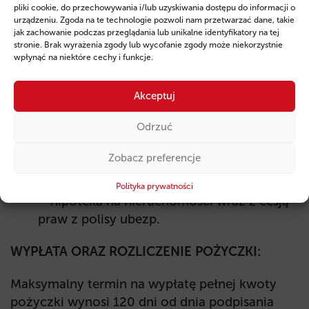
konkurencyjności oraz produktywności
pliki cookie, do przechowywania i/lub uzyskiwania dostępu do informacji o
urządzeniu. Zgoda na te technologie pozwoli nam przetwarzać dane, takie
Wprowadzanie rozwiązań
jak zachowanie podczas przeglądania lub unikalne identyfikatory na tej
technologicznych opartych na robotyzacji,
stronie. Brak wyrażenia zgody lub wycofanie zgody może niekorzystnie
wpłynąć na niektóre cechy i funkcje.
cyfryzacji lub automatyzacji
ZABEZPIECZENIA POŻYCZKI
Akceptuj
Odrzuć
weksel własny in blanco przedsiębiorcy
oraz zamiennie poniższe:
Zobacz preferencje
– przewłaszczenie na środkach trwałych
wraz z cesją praw z polisy ubezp.,
Polityka prywatności
– hipoteka na nieruchomości wraz z cesją
praw z polisy ubezp.
WYPŁATA ORAZ ROZLICZENIE POŻYCZKI:
Maksymalny termin na wypłatę pełnej kwoty
pożyczki wynosi 120 dni od dnia podpisania