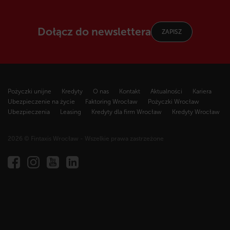
Dołącz do newslettera
ZAPISZ
Pożyczki unijne
Kredyty
O nas
Kontakt
Aktualności
Kariera
Ubezpieczenie na życie
Faktoring Wrocław
Pożyczki Wrocław
Ubezpieczenia
Leasing
Kredyty dla firm Wrocław
Kredyty Wrocław
2026 © Fintaxis Wrocław - Wszelkie prawa zastrzeżone
Fintaxis
al.
Marcina
Kromera
51A,