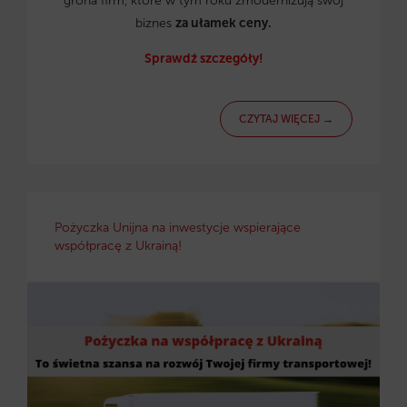
grona firm, które w tym roku zmodernizują swój
biznes
za ułamek ceny.
Sprawdź szczegóły!
CZYTAJ WIĘCEJ →
Pożyczka Unijna na inwestycje wspierające
współpracę z Ukrainą!