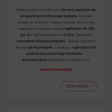
Własny biznes w 2026 roku
nie musi zaczynać się
od wysokoprocentowego kredytu.
Program
„Wsparcie w starcie” oferuje warunki, których nie
znajdziemy w żadnym banku:
kapitał do ok. 180
tys. zł
z oprocentowaniem
0,25%
i szansą na
umorzenie 60tysięcy kapitału.
Jednak regulamin
skrywa
szereg pułapek
, a analitycy
rygorystycznie
podchodzą do jednego elementu
–
doświadczenia
przyszłego przedsiębiorcy.
Sprawdź szczegóły!
CZYTAJ WIĘCEJ →