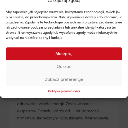
Zarządzaj zgodą
Ruszył program pożyczek unijnych dla
Aby zapewnić jak najlepsze wrażenia, korzystamy z technologii, takich jak
przedsiębiorców z regionu małopolskiego.
pliki cookie, do przechowywania i/lub uzyskiwania dostępu do informacji o
urządzeniu. Zgoda na te technologie pozwoli nam przetwarzać dane, takie
jak zachowanie podczas przeglądania lub unikalne identyfikatory na tej
stronie. Brak wyrażenia zgody lub wycofanie zgody może niekorzystnie
wpłynąć na niektóre cechy i funkcje.
Akceptuj
Odrzuć
Zobacz preferencje
Pożyczki unijne dla małopolskich
przedsiębiorców
– dowiedz się, jak skorzystać z
Polityka prywatności
preferencyjnych pożyczek na rozwój, inwestycje i
odnawialne źródła energii. Zyskaj wsparcie
ekspertów Fintaxis, którzy od 11 lat pomagają
firmom w skutecznym pozyskiwaniu finansowania.