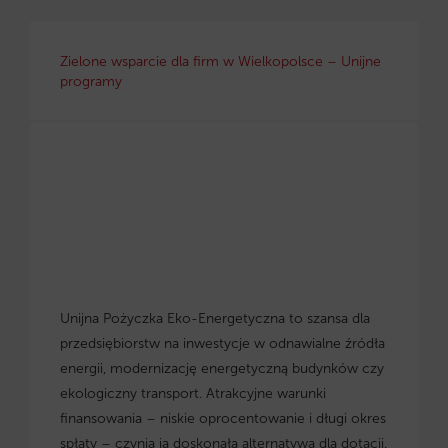
Zielone wsparcie dla firm w Wielkopolsce – Unijne
programy
Unijna Pożyczka Eko-Energetyczna to szansa dla
przedsiębiorstw na inwestycje w odnawialne źródła
energii, modernizację energetyczną budynków czy
ekologiczny transport. Atrakcyjne warunki
finansowania – niskie oprocentowanie i długi okres
spłaty – czynią ją doskonałą alternatywą dla dotacji.