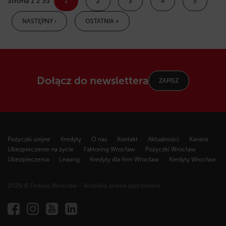
Strona 1 z 33
1
2
3
4
5
NASTĘPNY ›
OSTATNIA »
Dołącz do newslettera
ZAPISZ
Pożyczki unijne
Kredyty
O nas
Kontakt
Aktualności
Kariera
Ubezpieczenie na życie
Faktoring Wrocław
Pożyczki Wrocław
Ubezpieczenia
Leasing
Kredyty dla firm Wrocław
Kredyty Wrocław
2026 © Fintaxis Wrocław - Wszelkie prawa zastrzeżone
Fintaxis