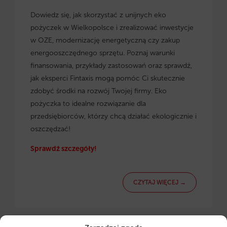
Dowiedz się, jak skorzystać z
unijnych eko
pożyczek w Wielkopolsce
i zrealizować inwestycje
w OZE, modernizację energetyczną czy zakup
energooszczędnego sprzętu. Poznaj warunki
finansowania, przykłady zastosowań oraz sprawdź,
jak eksperci Fintaxis mogą pomóc Ci skutecznie
zdobyć środki na rozwój Twojej firmy. Eko
pożyczka to idealne rozwiązanie dla
przedsiębiorców, którzy chcą działać ekologicznie i
oszczędzać!
Sprawdź szczegóły!
CZYTAJ WIĘCEJ →