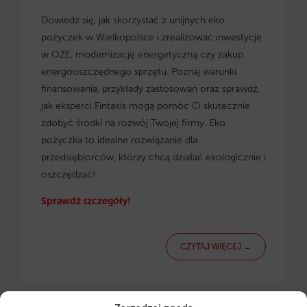
Dowiedz się, jak skorzystać z
unijnych eko
pożyczek w Wielkopolsce
i zrealizować inwestycje
w OZE, modernizację energetyczną czy zakup
energooszczędnego sprzętu. Poznaj warunki
finansowania, przykłady zastosowań oraz sprawdź,
jak eksperci Fintaxis mogą pomóc Ci skutecznie
zdobyć środki na rozwój Twojej firmy. Eko
pożyczka to idealne rozwiązanie dla
przedsiębiorców, którzy chcą działać ekologicznie i
oszczędzać!
Sprawdź szczegóły!
CZYTAJ WIĘCEJ →