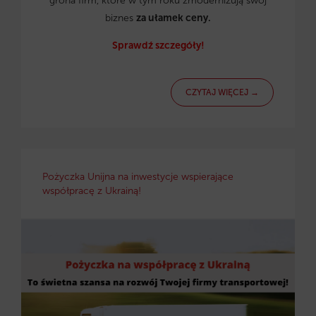
grona firm, które w tym roku zmodernizują swój
biznes
za ułamek ceny.
Sprawdź szczegóły!
CZYTAJ WIĘCEJ →
Pożyczka Unijna na inwestycje wspierające
współpracę z Ukrainą!