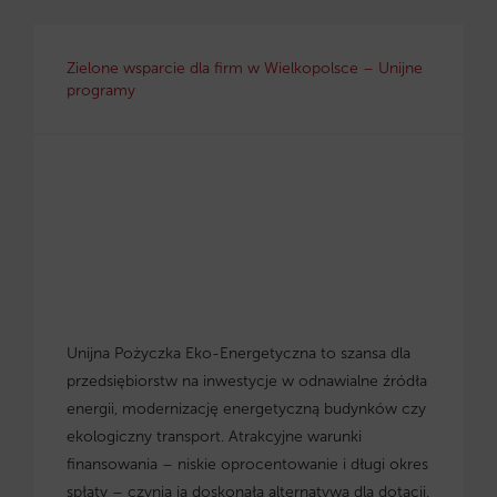
Zielone wsparcie dla firm w Wielkopolsce – Unijne
programy
Unijna Pożyczka Eko-Energetyczna to szansa dla
przedsiębiorstw na inwestycje w odnawialne źródła
energii, modernizację energetyczną budynków czy
ekologiczny transport. Atrakcyjne warunki
finansowania – niskie oprocentowanie i długi okres
spłaty – czynią ją doskonałą alternatywą dla dotacji.