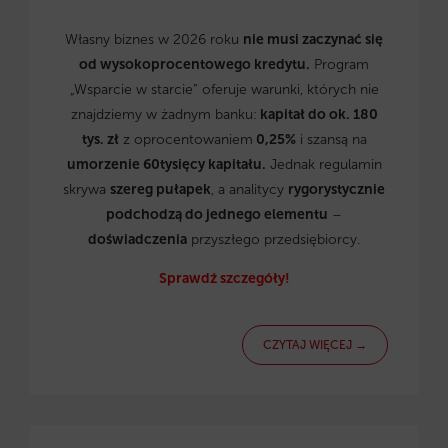
Własny biznes w 2026 roku
nie musi zaczynać się
od wysokoprocentowego kredytu.
Program
„Wsparcie w starcie” oferuje warunki, których nie
znajdziemy w żadnym banku:
kapitał do ok. 180
tys. zł
z oprocentowaniem
0,25%
i szansą na
umorzenie 60tysięcy kapitału.
Jednak regulamin
skrywa
szereg pułapek
, a analitycy
rygorystycznie
podchodzą do jednego elementu
–
doświadczenia
przyszłego przedsiębiorcy.
Sprawdź szczegóły!
CZYTAJ WIĘCEJ →