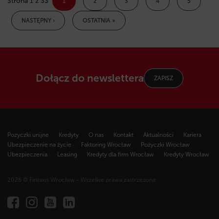
Strona 1 z 33
1
2
3
4
5
NASTĘPNY ›
OSTATNIA »
Dołącz do newslettera
ZAPISZ
Pożyczki unijne
Kredyty
O nas
Kontakt
Aktualności
Kariera
Ubezpieczenie na życie
Faktoring Wrocław
Pożyczki Wrocław
Ubezpieczenia
Leasing
Kredyty dla firm Wrocław
Kredyty Wrocław
2026 © Fintaxis Wrocław - Wszelkie prawa zastrzeżone
Fintaxis