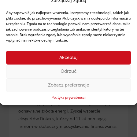
Zarządzaj zgodą
Ruszył program pożyczek unijnych dla
Aby zapewnić jak najlepsze wrażenia, korzystamy z technologii, takich jak
przedsiębiorców z regionu małopolskiego.
pliki cookie, do przechowywania i/lub uzyskiwania dostępu do informacji o
urządzeniu. Zgoda na te technologie pozwoli nam przetwarzać dane, takie
jak zachowanie podczas przeglądania lub unikalne identyfikatory na tej
stronie. Brak wyrażenia zgody lub wycofanie zgody może niekorzystnie
wpłynąć na niektóre cechy i funkcje.
Akceptuj
Odrzuć
Zobacz preferencje
Pożyczki unijne dla małopolskich
przedsiębiorców
– dowiedz się, jak skorzystać z
Polityka prywatności
preferencyjnych pożyczek na rozwój, inwestycje i
odnawialne źródła energii. Zyskaj wsparcie
ekspertów Fintaxis, którzy od 11 lat pomagają
firmom w skutecznym pozyskiwaniu finansowania.