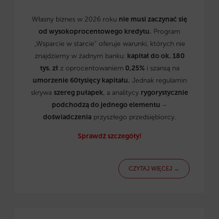
Własny biznes w 2026 roku
nie musi zaczynać się
od wysokoprocentowego kredytu.
Program
„Wsparcie w starcie” oferuje warunki, których nie
znajdziemy w żadnym banku:
kapitał do ok. 180
tys. zł
z oprocentowaniem
0,25%
i szansą na
umorzenie 60tysięcy kapitału.
Jednak regulamin
skrywa
szereg pułapek
, a analitycy
rygorystycznie
podchodzą do jednego elementu
–
doświadczenia
przyszłego przedsiębiorcy.
Sprawdź szczegóły!
CZYTAJ WIĘCEJ →