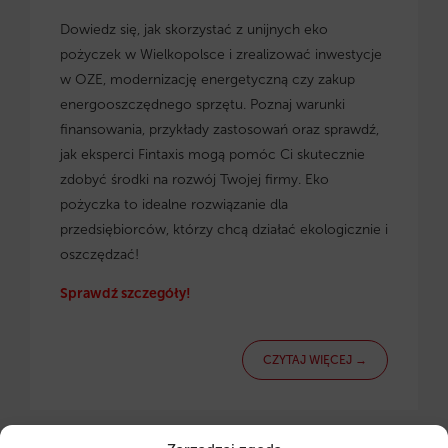
Dowiedz się, jak skorzystać z
unijnych eko
pożyczek w Wielkopolsce
i zrealizować inwestycje
w OZE, modernizację energetyczną czy zakup
energooszczędnego sprzętu. Poznaj warunki
finansowania, przykłady zastosowań oraz sprawdź,
jak eksperci Fintaxis mogą pomóc Ci skutecznie
zdobyć środki na rozwój Twojej firmy. Eko
pożyczka to idealne rozwiązanie dla
przedsiębiorców, którzy chcą działać ekologicznie i
oszczędzać!
Sprawdź szczegóły!
CZYTAJ WIĘCEJ →