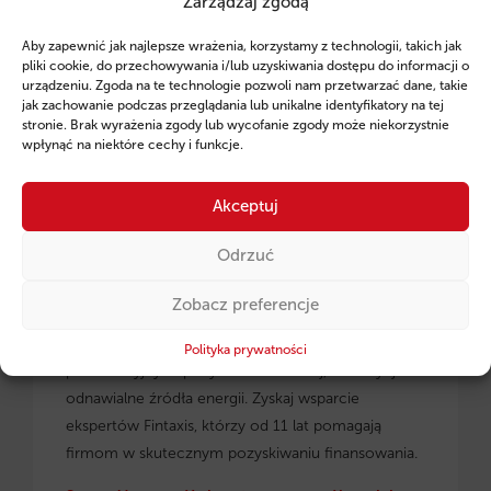
Zarządzaj zgodą
Ruszył program pożyczek unijnych dla
Aby zapewnić jak najlepsze wrażenia, korzystamy z technologii, takich jak
przedsiębiorców z regionu małopolskiego.
pliki cookie, do przechowywania i/lub uzyskiwania dostępu do informacji o
urządzeniu. Zgoda na te technologie pozwoli nam przetwarzać dane, takie
jak zachowanie podczas przeglądania lub unikalne identyfikatory na tej
stronie. Brak wyrażenia zgody lub wycofanie zgody może niekorzystnie
wpłynąć na niektóre cechy i funkcje.
Akceptuj
Odrzuć
Zobacz preferencje
Pożyczki unijne dla małopolskich
przedsiębiorców
– dowiedz się, jak skorzystać z
Polityka prywatności
preferencyjnych pożyczek na rozwój, inwestycje i
odnawialne źródła energii. Zyskaj wsparcie
ekspertów Fintaxis, którzy od 11 lat pomagają
firmom w skutecznym pozyskiwaniu finansowania.