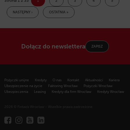
Strona 1 z 33
1
2
3
4
5
NASTĘPNY ›
OSTATNIA »
Dołącz do newslettera
ZAPISZ
Pożyczki unijne
Kredyty
O nas
Kontakt
Aktualności
Kariera
Ubezpieczenie na życie
Faktoring Wrocław
Pożyczki Wrocław
Ubezpieczenia
Leasing
Kredyty dla firm Wrocław
Kredyty Wrocław
2026 © Fintaxis Wrocław - Wszelkie prawa zastrzeżone
Fintaxis