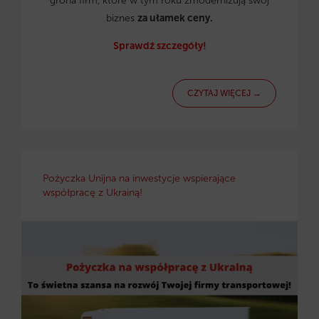
grona firm, które w tym roku zmodernizują swój
biznes
za ułamek ceny.
Sprawdź szczegóły!
CZYTAJ WIĘCEJ →
Pożyczka Unijna na inwestycje wspierające
współpracę z Ukrainą!