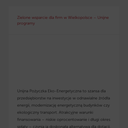
Zielone wsparcie dla firm w Wielkopolsce – Unijne
programy
Unijna Pożyczka Eko-Energetyczna to szansa dla
przedsiębiorstw na inwestycje w odnawialne źródła
energii, modernizację energetyczną budynków czy
ekologiczny transport. Atrakcyjne warunki
finansowania – niskie oprocentowanie i długi okres
spłaty – czynią ją doskonałą alternatywą dla dotacji.