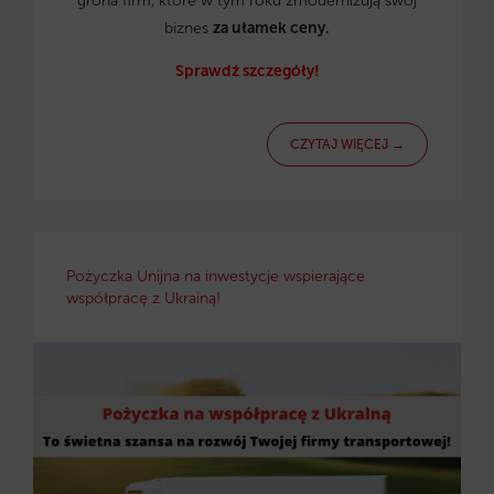
grona firm, które w tym roku zmodernizują swój
biznes
za ułamek ceny.
Sprawdź szczegóły!
CZYTAJ WIĘCEJ →
Pożyczka Unijna na inwestycje wspierające
współpracę z Ukrainą!