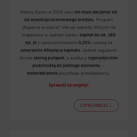
Własny biznes w 2026 roku
nie musi zaczynać się
od wysokoprocentowego kredytu.
Program
„Wsparcie w starcie” oferuje warunki, których nie
znajdziemy w żadnym banku:
kapitał do ok. 180
tys. zł
z oprocentowaniem
0,25%
i szansą na
umorzenie 60tysięcy kapitału.
Jednak regulamin
skrywa
szereg pułapek
, a analitycy
rygorystycznie
podchodzą do jednego elementu
–
doświadczenia
przyszłego przedsiębiorcy.
Sprawdź szczegóły!
CZYTAJ WIĘCEJ →