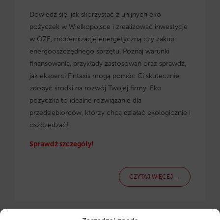
Dowiedz się, jak skorzystać z
unijnych eko
pożyczek w Wielkopolsce
i zrealizować inwestycje
w OZE, modernizację energetyczną czy zakup
energooszczędnego sprzętu. Poznaj warunki
finansowania, przykłady zastosowań oraz sprawdź,
jak eksperci Fintaxis mogą pomóc Ci skutecznie
zdobyć środki na rozwój Twojej firmy. Eko
pożyczka to idealne rozwiązanie dla
przedsiębiorców, którzy chcą działać ekologicznie i
oszczędzać!
Sprawdź szczegóły!
CZYTAJ WIĘCEJ →