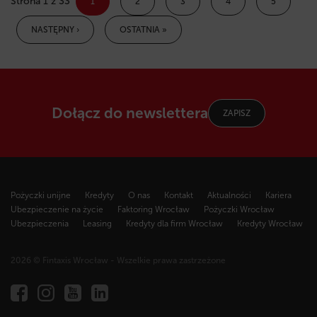
Strona 1 z 33
1
2
3
4
5
NASTĘPNY ›
OSTATNIA »
Dołącz do newslettera
ZAPISZ
Pożyczki unijne
Kredyty
O nas
Kontakt
Aktualności
Kariera
Ubezpieczenie na życie
Faktoring Wrocław
Pożyczki Wrocław
Ubezpieczenia
Leasing
Kredyty dla firm Wrocław
Kredyty Wrocław
2026 © Fintaxis Wrocław - Wszelkie prawa zastrzeżone
Fintaxis