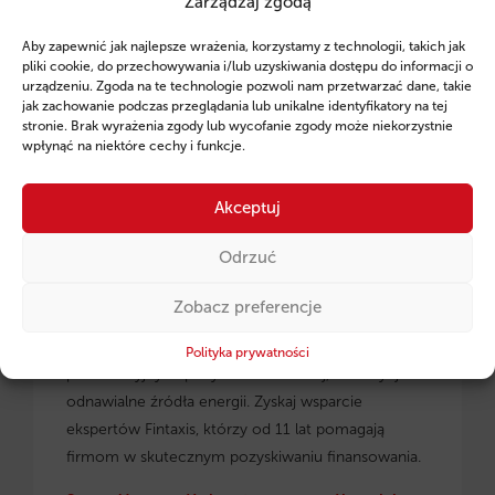
Zarządzaj zgodą
Ruszył program pożyczek unijnych dla
Aby zapewnić jak najlepsze wrażenia, korzystamy z technologii, takich jak
przedsiębiorców z regionu małopolskiego.
pliki cookie, do przechowywania i/lub uzyskiwania dostępu do informacji o
urządzeniu. Zgoda na te technologie pozwoli nam przetwarzać dane, takie
jak zachowanie podczas przeglądania lub unikalne identyfikatory na tej
stronie. Brak wyrażenia zgody lub wycofanie zgody może niekorzystnie
wpłynąć na niektóre cechy i funkcje.
Akceptuj
Odrzuć
Zobacz preferencje
Pożyczki unijne dla małopolskich
przedsiębiorców
– dowiedz się, jak skorzystać z
Polityka prywatności
preferencyjnych pożyczek na rozwój, inwestycje i
odnawialne źródła energii. Zyskaj wsparcie
ekspertów Fintaxis, którzy od 11 lat pomagają
firmom w skutecznym pozyskiwaniu finansowania.