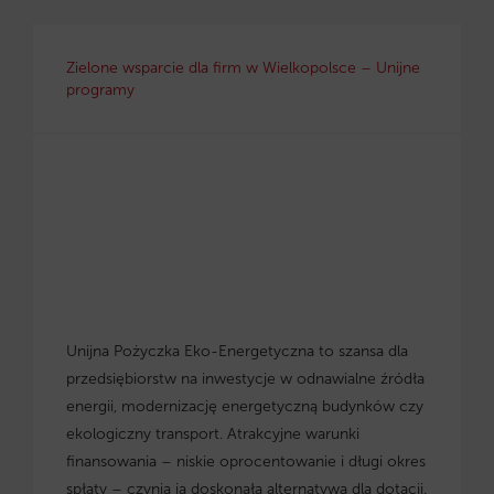
Zielone wsparcie dla firm w Wielkopolsce – Unijne
programy
Unijna Pożyczka Eko-Energetyczna to szansa dla
przedsiębiorstw na inwestycje w odnawialne źródła
energii, modernizację energetyczną budynków czy
ekologiczny transport. Atrakcyjne warunki
finansowania – niskie oprocentowanie i długi okres
spłaty – czynią ją doskonałą alternatywą dla dotacji.