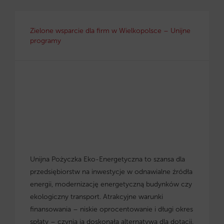
Zielone wsparcie dla firm w Wielkopolsce – Unijne
programy
Unijna Pożyczka Eko-Energetyczna to szansa dla
przedsiębiorstw na inwestycje w odnawialne źródła
energii, modernizację energetyczną budynków czy
ekologiczny transport. Atrakcyjne warunki
finansowania – niskie oprocentowanie i długi okres
spłaty – czynią ją doskonałą alternatywą dla dotacji.