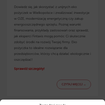
Dowiedz się, jak skorzystać z
unijnych eko
pożyczek w Wielkopolsce
i zrealizować inwestycje
w OZE, modernizację energetyczną czy zakup
energooszczędnego sprzętu. Poznaj warunki
finansowania, przykłady zastosowań oraz sprawdź,
jak eksperci Fintaxis mogą pomóc Ci skutecznie
zdobyć środki na rozwój Twojej firmy. Eko
pożyczka to idealne rozwiązanie dla
przedsiębiorców, którzy chcą działać ekologicznie i
oszczędzać!
Sprawdź szczegóły!
CZYTAJ WIĘCEJ →