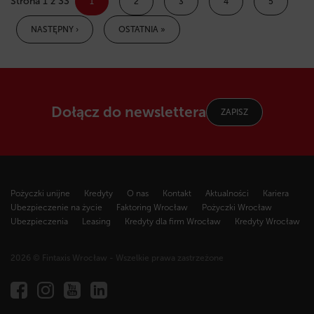
Strona 1 z 33
1
2
3
4
5
NASTĘPNY ›
OSTATNIA »
Dołącz do newslettera
ZAPISZ
Pożyczki unijne
Kredyty
O nas
Kontakt
Aktualności
Kariera
Ubezpieczenie na życie
Faktoring Wrocław
Pożyczki Wrocław
Ubezpieczenia
Leasing
Kredyty dla firm Wrocław
Kredyty Wrocław
2026 © Fintaxis Wrocław - Wszelkie prawa zastrzeżone
Fintaxis