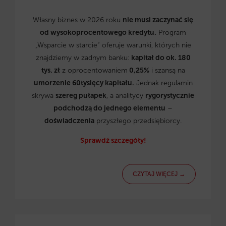
Własny biznes w 2026 roku
nie musi zaczynać się
od wysokoprocentowego kredytu.
Program
„Wsparcie w starcie” oferuje warunki, których nie
znajdziemy w żadnym banku:
kapitał do ok. 180
tys. zł
z oprocentowaniem
0,25%
i szansą na
umorzenie 60tysięcy kapitału.
Jednak regulamin
skrywa
szereg pułapek
, a analitycy
rygorystycznie
podchodzą do jednego elementu
–
doświadczenia
przyszłego przedsiębiorcy.
Sprawdź szczegóły!
CZYTAJ WIĘCEJ →