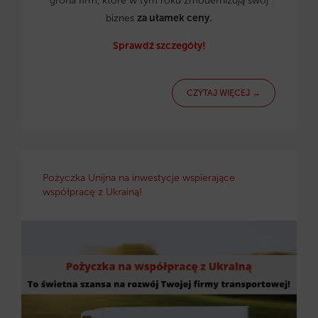
grona firm, które w tym roku zmodernizują swój
biznes
za ułamek ceny.
Sprawdź szczegóły!
CZYTAJ WIĘCEJ →
Pożyczka Unijna na inwestycje wspierające
współpracę z Ukrainą!