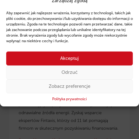
Zarządzaj zgodą
Ruszył program pożyczek unijnych dla
Aby zapewnić jak najlepsze wrażenia, korzystamy z technologii, takich jak
przedsiębiorców z regionu małopolskiego.
pliki cookie, do przechowywania i/lub uzyskiwania dostępu do informacji o
urządzeniu. Zgoda na te technologie pozwoli nam przetwarzać dane, takie
jak zachowanie podczas przeglądania lub unikalne identyfikatory na tej
stronie. Brak wyrażenia zgody lub wycofanie zgody może niekorzystnie
wpłynąć na niektóre cechy i funkcje.
Akceptuj
Odrzuć
Zobacz preferencje
Pożyczki unijne dla małopolskich
przedsiębiorców
– dowiedz się, jak skorzystać z
Polityka prywatności
preferencyjnych pożyczek na rozwój, inwestycje i
odnawialne źródła energii. Zyskaj wsparcie
ekspertów Fintaxis, którzy od 11 lat pomagają
firmom w skutecznym pozyskiwaniu finansowania.