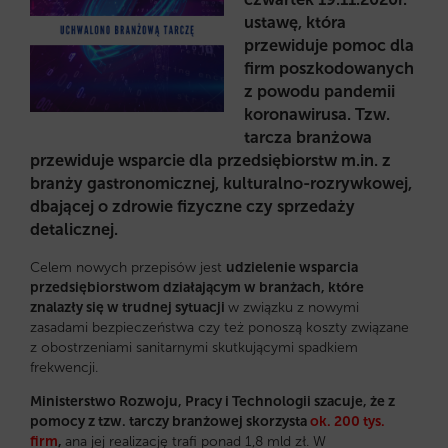
ustawę, która
przewiduje pomoc dla
firm poszkodowanych
z powodu pandemii
koronawirusa. Tzw.
tarcza branżowa
przewiduje wsparcie dla przedsiębiorstw m.in. z
branży gastronomicznej, kulturalno-rozrywkowej,
dbającej o zdrowie fizyczne czy sprzedaży
detalicznej.
Celem nowych przepisów jest
udzielenie wsparcia
przedsiębiorstwom działającym w branżach, które
znalazły się w trudnej sytuacji
w związku z nowymi
zasadami bezpieczeństwa czy też ponoszą koszty związane
z obostrzeniami sanitarnymi skutkującymi spadkiem
frekwencji.
Ministerstwo Rozwoju, Pracy i Technologii szacuje, że z
pomocy z tzw. tarczy branżowej skorzysta
ok. 200 tys.
firm
,
ana jej realizację trafi ponad 1,8 mld zł. W