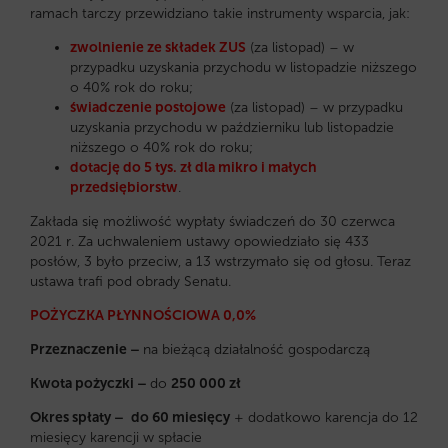
ramach tarczy przewidziano takie instrumenty wsparcia, jak:
zwolnienie ze składek ZUS
(za listopad) – w
przypadku uzyskania przychodu w listopadzie niższego
o 40% rok do roku;
świadczenie postojowe
(za listopad) – w przypadku
uzyskania przychodu w październiku lub listopadzie
niższego o 40% rok do roku;
dotację do 5 tys. zł dla mikro i małych
przedsiębiorstw
.
Zakłada się możliwość wypłaty świadczeń do 30 czerwca
2021 r. Za uchwaleniem ustawy opowiedziało się 433
posłów, 3 było przeciw, a 13 wstrzymało się od głosu. Teraz
ustawa trafi pod obrady Senatu.
POŻYCZKA PŁYNNOŚCIOWA 0,0%
Przeznaczenie –
na bieżącą działalność gospodarczą
Kwota pożyczki –
do
25
0 000 zł
Okres spłaty –
do 60 miesięcy
+ dodatkowo karencja do 12
miesięcy karencji w spłacie