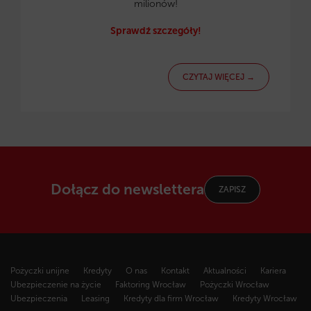
milionów!
Sprawdź szczegóły!
CZYTAJ WIĘCEJ →
Dołącz do newslettera
ZAPISZ
Pożyczki unijne
Kredyty
O nas
Kontakt
Aktualności
Kariera
Ubezpieczenie na życie
Faktoring Wrocław
Pożyczki Wrocław
Ubezpieczenia
Leasing
Kredyty dla firm Wrocław
Kredyty Wrocław