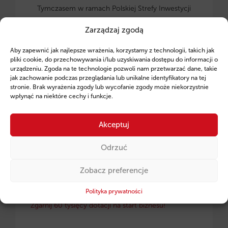
Tymczasem w ramach Polskiej Strefy Inwestycji
(PSI
) karta się odwraca.
Fintaxis dotarło do danych,
Zarządzaj zgodą
które potwierdzają:
dzięki
odpowiedniej
inżynierii
finansowej
możesz
nie płacić podatku
Aby zapewnić jak najlepsze wrażenia, korzystamy z technologii, takich jak
dochodowego nawet przez 15 lat
. Jest jednak
pliki cookie, do przechowywania i/lub uzyskiwania dostępu do informacji o
urządzeniu. Zgoda na te technologie pozwoli nam przetwarzać dane, takie
jeden haczyk,
który dyskwalifikuje tysiące firm już
jak zachowanie podczas przeglądania lub unikalne identyfikatory na tej
na starcie.
stronie. Brak wyrażenia zgody lub wycofanie zgody może niekorzystnie
wpłynąć na niektóre cechy i funkcje.
Sprawdź szczegóły!
Akceptuj
CZYTAJ WIĘCEJ →
Odrzuć
Zobacz preferencje
Polityka prywatności
2026-01-23 09:12:48
Zgarnij 60 tysięcy dotacji na start biznesu!