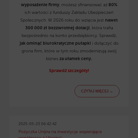
wyposażenie firmy
, możesz sfinansować aż
80%
ich wartości z funduszy Zakładu Ubezpieczeń
Społecznych. W 2026 roku do wzięcia jest
nawet
300 000 zł
bezzwrotnej
dotacji
, która trafia
bezpośrednio na konto przedsiębiorcy. Sprawdź,
jak ominąć biurokratyczne pułapki
i dołączyć do
grona firm, które w tym roku zmodernizują swój
biznes
za ułamek ceny.
Sprawdź szczegóły!
CZYTAJ WIĘCEJ →
2025-05-23 06:42:42
Pożyczka Unijna na inwestycje wspierające
współpracę z Ukrainą!