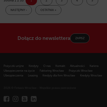
Strona 1 z 33
1
2
3
4
5
NASTĘPNY ›
OSTATNIA »
Dołącz do newslettera
ZAPISZ
Pożyczki unijne
Kredyty
O nas
Kontakt
Aktualności
Kariera
Ubezpieczenie na życie
Faktoring Wrocław
Pożyczki Wrocław
Ubezpieczenia
Leasing
Kredyty dla firm Wrocław
Kredyty Wrocław
2026 © Fintaxis Wrocław - Wszelkie prawa zastrzeżone
Fintaxis