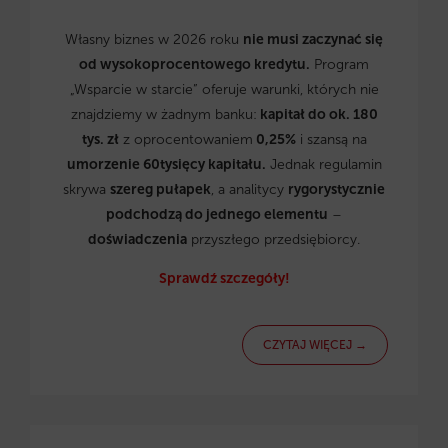
Własny biznes w 2026 roku
nie musi zaczynać się
od wysokoprocentowego kredytu.
Program
„Wsparcie w starcie” oferuje warunki, których nie
znajdziemy w żadnym banku:
kapitał do ok. 180
tys. zł
z oprocentowaniem
0,25%
i szansą na
umorzenie 60tysięcy kapitału.
Jednak regulamin
skrywa
szereg pułapek
, a analitycy
rygorystycznie
podchodzą do jednego elementu
–
doświadczenia
przyszłego przedsiębiorcy.
Sprawdź szczegóły!
CZYTAJ WIĘCEJ →