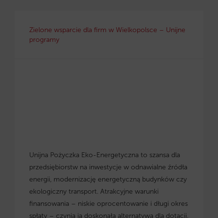
Zielone wsparcie dla firm w Wielkopolsce – Unijne
programy
Unijna Pożyczka Eko-Energetyczna to szansa dla
przedsiębiorstw na inwestycje w odnawialne źródła
energii, modernizację energetyczną budynków czy
ekologiczny transport. Atrakcyjne warunki
finansowania – niskie oprocentowanie i długi okres
spłaty – czynią ją doskonałą alternatywą dla dotacji.