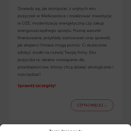
Dowiedz się, jak skorzystać z
unijnych eko
pożyczek w Wielkopolsce
i zrealizować inwestycje
w OZE, modernizację energetyczną czy zakup
energooszczędnego sprzętu. Poznaj warunki
finansowania, przykłady zastosowań oraz sprawdź,
jak eksperci Fintaxis mogą pomóc Ci skutecznie
zdobyć środki na rozwój Twojej firmy. Eko
pożyczka to idealne rozwiązanie dla
przedsiębiorców, którzy chcą działać ekologicznie i
oszczędzać!
Sprawdź szczegóły!
CZYTAJ WIĘCEJ →