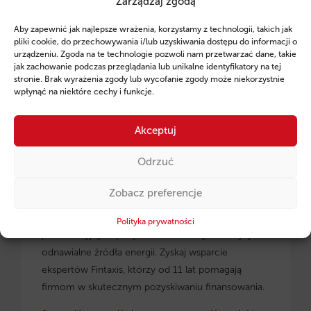
Zarządzaj zgodą
Ruszył program pożyczek unijnych dla
Aby zapewnić jak najlepsze wrażenia, korzystamy z technologii, takich jak
przedsiębiorców z regionu małopolskiego.
pliki cookie, do przechowywania i/lub uzyskiwania dostępu do informacji o
urządzeniu. Zgoda na te technologie pozwoli nam przetwarzać dane, takie
jak zachowanie podczas przeglądania lub unikalne identyfikatory na tej
stronie. Brak wyrażenia zgody lub wycofanie zgody może niekorzystnie
wpłynąć na niektóre cechy i funkcje.
Akceptuj
Odrzuć
Zobacz preferencje
Pożyczki unijne dla małopolskich
przedsiębiorców
– dowiedz się, jak skorzystać z
Polityka prywatności
preferencyjnych pożyczek na rozwój, inwestycje i
odnawialne źródła energii. Zyskaj wsparcie
ekspertów Fintaxis, którzy od 11 lat pomagają
firmom w skutecznym pozyskiwaniu finansowania.