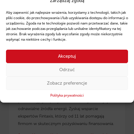
Zarządzaj zgodą
Ruszył program pożyczek unijnych dla
Aby zapewnić jak najlepsze wrażenia, korzystamy z technologii, takich jak
przedsiębiorców z regionu małopolskiego.
pliki cookie, do przechowywania i/lub uzyskiwania dostępu do informacji o
urządzeniu. Zgoda na te technologie pozwoli nam przetwarzać dane, takie
jak zachowanie podczas przeglądania lub unikalne identyfikatory na tej
stronie. Brak wyrażenia zgody lub wycofanie zgody może niekorzystnie
wpłynąć na niektóre cechy i funkcje.
Akceptuj
Odrzuć
Zobacz preferencje
Pożyczki unijne dla małopolskich
przedsiębiorców
– dowiedz się, jak skorzystać z
Polityka prywatności
preferencyjnych pożyczek na rozwój, inwestycje i
odnawialne źródła energii. Zyskaj wsparcie
ekspertów Fintaxis, którzy od 11 lat pomagają
firmom w skutecznym pozyskiwaniu finansowania.