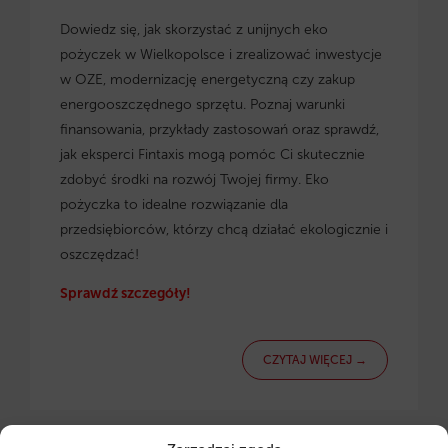
Dowiedz się, jak skorzystać z
unijnych eko
pożyczek w Wielkopolsce
i zrealizować inwestycje
w OZE, modernizację energetyczną czy zakup
energooszczędnego sprzętu. Poznaj warunki
finansowania, przykłady zastosowań oraz sprawdź,
jak eksperci Fintaxis mogą pomóc Ci skutecznie
zdobyć środki na rozwój Twojej firmy. Eko
pożyczka to idealne rozwiązanie dla
przedsiębiorców, którzy chcą działać ekologicznie i
oszczędzać!
Sprawdź szczegóły!
CZYTAJ WIĘCEJ →