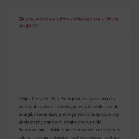
Zielone wsparcie dla firm w Wielkopolsce – Unijne
programy
Unijna Pożyczka Eko-Energetyczna to szansa dla
przedsiębiorstw na inwestycje w odnawialne źródła
energii, modernizację energetyczną budynków czy
ekologiczny transport. Atrakcyjne warunki
finansowania – niskie oprocentowanie i długi okres
spłaty – czynią ją doskonałą alternatywą dla dotacji.