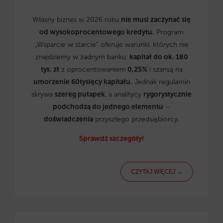
Własny biznes w 2026 roku
nie musi zaczynać się
od wysokoprocentowego kredytu.
Program
„Wsparcie w starcie” oferuje warunki, których nie
znajdziemy w żadnym banku:
kapitał do ok. 180
tys. zł
z oprocentowaniem
0,25%
i szansą na
umorzenie 60tysięcy kapitału.
Jednak regulamin
skrywa
szereg pułapek
, a analitycy
rygorystycznie
podchodzą do jednego elementu
–
doświadczenia
przyszłego przedsiębiorcy.
Sprawdź szczegóły!
CZYTAJ WIĘCEJ →