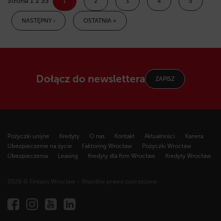
Strona 1 z 33
1
2
3
4
5
NASTĘPNY ›
OSTATNIA »
Dołącz do newslettera
ZAPISZ
Pożyczki unijne
Kredyty
O nas
Kontakt
Aktualności
Kariera
Ubezpieczenie na życie
Faktoring Wrocław
Pożyczki Wrocław
Ubezpieczenia
Leasing
Kredyty dla firm Wrocław
Kredyty Wrocław
2026 © Fintaxis Wrocław - Wszelkie prawa zastrzeżone
Fintaxis