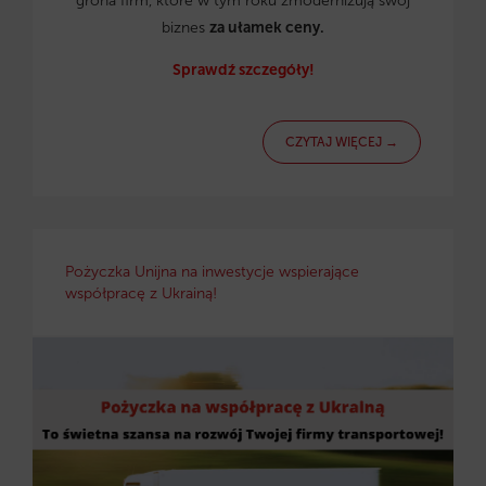
grona firm, które w tym roku zmodernizują swój
biznes
za ułamek ceny.
Sprawdź szczegóły!
CZYTAJ WIĘCEJ →
Pożyczka Unijna na inwestycje wspierające
współpracę z Ukrainą!