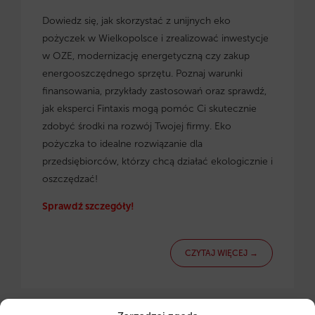
Dowiedz się, jak skorzystać z
unijnych eko
pożyczek w Wielkopolsce
i zrealizować inwestycje
w OZE, modernizację energetyczną czy zakup
energooszczędnego sprzętu. Poznaj warunki
finansowania, przykłady zastosowań oraz sprawdź,
jak eksperci Fintaxis mogą pomóc Ci skutecznie
zdobyć środki na rozwój Twojej firmy. Eko
pożyczka to idealne rozwiązanie dla
przedsiębiorców, którzy chcą działać ekologicznie i
oszczędzać!
Sprawdź szczegóły!
CZYTAJ WIĘCEJ →