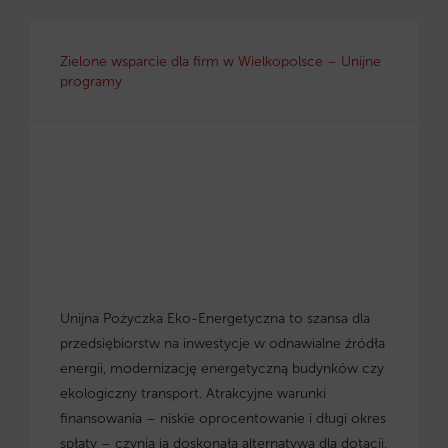
Zielone wsparcie dla firm w Wielkopolsce – Unijne
programy
Unijna Pożyczka Eko-Energetyczna to szansa dla
przedsiębiorstw na inwestycje w odnawialne źródła
energii, modernizację energetyczną budynków czy
ekologiczny transport. Atrakcyjne warunki
finansowania – niskie oprocentowanie i długi okres
spłaty – czynią ją doskonałą alternatywą dla dotacji.