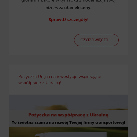
grona firm, które w tym roku zmodernizują swój
biznes
za ułamek ceny.
Sprawdź szczegóły!
CZYTAJ WIĘCEJ →
Pożyczka Unijna na inwestycje wspierające
współpracę z Ukrainą!