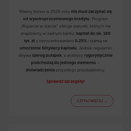
Własny biznes w 2026 roku
nie musi zaczynać się
od wysokoprocentowego kredytu.
Program
„Wsparcie w starcie” oferuje warunki, których nie
znajdziemy w żadnym banku:
kapitał do ok. 180
tys. zł
z oprocentowaniem
0,25%
i szansą na
umorzenie 60tysięcy kapitału.
Jednak regulamin
skrywa
szereg pułapek
, a analitycy
rygorystycznie
podchodzą do jednego elementu
–
doświadczenia
przyszłego przedsiębiorcy.
Sprawdź szczegóły!
CZYTAJ WIĘCEJ →