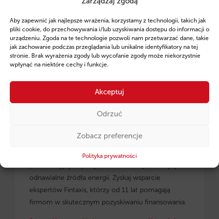
Zarządzaj zgodą
Ruszył program pożyczek unijnych dla
Aby zapewnić jak najlepsze wrażenia, korzystamy z technologii, takich jak
przedsiębiorców z regionu małopolskiego.
pliki cookie, do przechowywania i/lub uzyskiwania dostępu do informacji o
urządzeniu. Zgoda na te technologie pozwoli nam przetwarzać dane, takie
jak zachowanie podczas przeglądania lub unikalne identyfikatory na tej
stronie. Brak wyrażenia zgody lub wycofanie zgody może niekorzystnie
wpłynąć na niektóre cechy i funkcje.
Akceptuj
Odrzuć
Zobacz preferencje
Pożyczki unijne dla małopolskich
przedsiębiorców
– dowiedz się, jak skorzystać z
Polityka prywatności
preferencyjnych pożyczek na rozwój, inwestycje i
odnawialne źródła energii. Zyskaj wsparcie
ekspertów Fintaxis, którzy od 11 lat pomagają
firmom w skutecznym pozyskiwaniu finansowania.