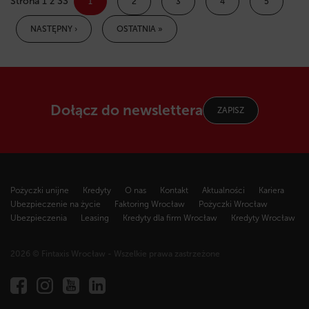
Strona 1 z 33
1
2
3
4
5
NASTĘPNY ›
OSTATNIA »
Dołącz do newslettera
ZAPISZ
Pożyczki unijne
Kredyty
O nas
Kontakt
Aktualności
Kariera
Ubezpieczenie na życie
Faktoring Wrocław
Pożyczki Wrocław
Ubezpieczenia
Leasing
Kredyty dla firm Wrocław
Kredyty Wrocław
2026 © Fintaxis Wrocław - Wszelkie prawa zastrzeżone
Fintaxis