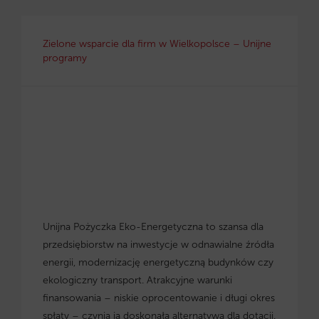
Zielone wsparcie dla firm w Wielkopolsce – Unijne
programy
Unijna Pożyczka Eko-Energetyczna to szansa dla
przedsiębiorstw na inwestycje w odnawialne źródła
energii, modernizację energetyczną budynków czy
ekologiczny transport. Atrakcyjne warunki
finansowania – niskie oprocentowanie i długi okres
spłaty – czynią ją doskonałą alternatywą dla dotacji.