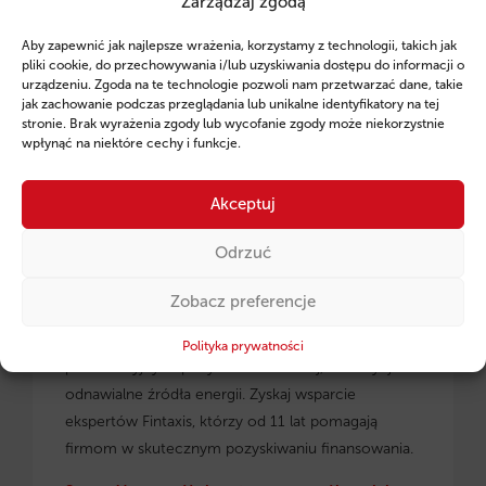
Zarządzaj zgodą
Ruszył program pożyczek unijnych dla
Aby zapewnić jak najlepsze wrażenia, korzystamy z technologii, takich jak
przedsiębiorców z regionu małopolskiego.
pliki cookie, do przechowywania i/lub uzyskiwania dostępu do informacji o
urządzeniu. Zgoda na te technologie pozwoli nam przetwarzać dane, takie
jak zachowanie podczas przeglądania lub unikalne identyfikatory na tej
stronie. Brak wyrażenia zgody lub wycofanie zgody może niekorzystnie
wpłynąć na niektóre cechy i funkcje.
Akceptuj
Odrzuć
Zobacz preferencje
Pożyczki unijne dla małopolskich
przedsiębiorców
– dowiedz się, jak skorzystać z
Polityka prywatności
preferencyjnych pożyczek na rozwój, inwestycje i
odnawialne źródła energii. Zyskaj wsparcie
ekspertów Fintaxis, którzy od 11 lat pomagają
firmom w skutecznym pozyskiwaniu finansowania.