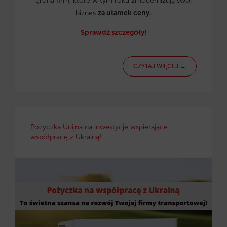
grona firm, które w tym roku zmodernizują swój
biznes
za ułamek ceny.
Sprawdź szczegóły!
CZYTAJ WIĘCEJ →
Pożyczka Unijna na inwestycje wspierające
współpracę z Ukrainą!