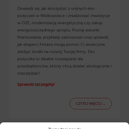
Dowiedz się, jak skorzystać z
unijnych eko
pożyczek w Wielkopolsce
i zrealizować inwestycje
w OZE, modernizację energetyczną czy zakup
energooszczędnego sprzętu. Poznaj warunki
finansowania, przykłady zastosowań oraz sprawdź,
jak eksperci Fintaxis mogą pomóc Ci skutecznie
zdobyć środki na rozwój Twojej firmy. Eko
pożyczka to idealne rozwiązanie dla
przedsiębiorców, którzy chcą działać ekologicznie i
oszczędzać!
Sprawdź szczegóły!
CZYTAJ WIĘCEJ →