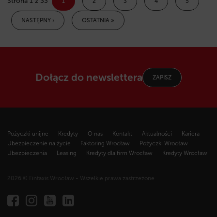
Strona 1 z 33
1
2
3
4
5
NASTĘPNY ›
OSTATNIA »
Dołącz do newslettera
ZAPISZ
Pożyczki unijne
Kredyty
O nas
Kontakt
Aktualności
Kariera
Ubezpieczenie na życie
Faktoring Wrocław
Pożyczki Wrocław
Ubezpieczenia
Leasing
Kredyty dla firm Wrocław
Kredyty Wrocław
2026 © Fintaxis Wrocław - Wszelkie prawa zastrzeżone
Fintaxis