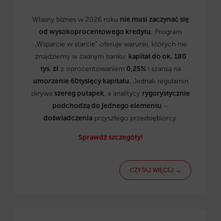
Własny biznes w 2026 roku
nie musi zaczynać się
od wysokoprocentowego kredytu.
Program
„Wsparcie w starcie” oferuje warunki, których nie
znajdziemy w żadnym banku:
kapitał do ok. 180
tys. zł
z oprocentowaniem
0,25%
i szansą na
umorzenie 60tysięcy kapitału.
Jednak regulamin
skrywa
szereg pułapek
, a analitycy
rygorystycznie
podchodzą do jednego elementu
–
doświadczenia
przyszłego przedsiębiorcy.
Sprawdź szczegóły!
CZYTAJ WIĘCEJ →