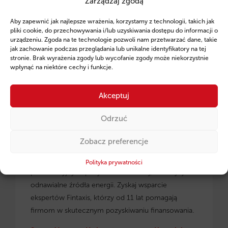
Zarządzaj zgodą
Ruszył program pożyczek unijnych dla
Aby zapewnić jak najlepsze wrażenia, korzystamy z technologii, takich jak
przedsiębiorców z regionu małopolskiego.
pliki cookie, do przechowywania i/lub uzyskiwania dostępu do informacji o
urządzeniu. Zgoda na te technologie pozwoli nam przetwarzać dane, takie
jak zachowanie podczas przeglądania lub unikalne identyfikatory na tej
stronie. Brak wyrażenia zgody lub wycofanie zgody może niekorzystnie
wpłynąć na niektóre cechy i funkcje.
Akceptuj
Odrzuć
Zobacz preferencje
Pożyczki unijne dla małopolskich
przedsiębiorców
– dowiedz się, jak skorzystać z
Polityka prywatności
preferencyjnych pożyczek na rozwój, inwestycje i
odnawialne źródła energii. Zyskaj wsparcie
ekspertów Fintaxis, którzy od 11 lat pomagają
firmom w skutecznym pozyskiwaniu finansowania.