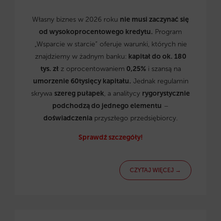
Własny biznes w 2026 roku
nie musi zaczynać się
od wysokoprocentowego kredytu.
Program
„Wsparcie w starcie” oferuje warunki, których nie
znajdziemy w żadnym banku:
kapitał do ok. 180
tys. zł
z oprocentowaniem
0,25%
i szansą na
umorzenie 60tysięcy kapitału.
Jednak regulamin
skrywa
szereg pułapek
, a analitycy
rygorystycznie
podchodzą do jednego elementu
–
doświadczenia
przyszłego przedsiębiorcy.
Sprawdź szczegóły!
CZYTAJ WIĘCEJ →