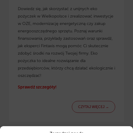
Dowiedz się, jak skorzystać z
unijnych eko
pożyczek w Wielkopolsce
i zrealizować inwestycje
w OZE, modernizację energetyczną czy zakup
energooszczędnego sprzętu. Poznaj warunki
finansowania, przykłady zastosowań oraz sprawdź,
jak eksperci Fintaxis mogą pomóc Ci skutecznie
zdobyć środki na rozwój Twojej firmy. Eko
pożyczka to idealne rozwiązanie dla
przedsiębiorców, którzy chcą działać ekologicznie i
oszczędzać!
Sprawdź szczegóły!
CZYTAJ WIĘCEJ →