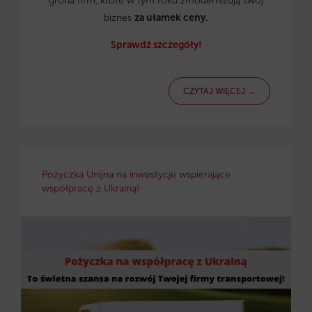
grona firm, które w tym roku zmodernizują swój
biznes
za ułamek ceny.
Sprawdź szczegóły!
CZYTAJ WIĘCEJ →
Pożyczka Unijna na inwestycje wspierające
współpracę z Ukrainą!