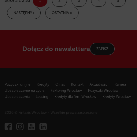
Strona 1 z 33
1
2
3
4
5
NASTĘPNY ›
OSTATNIA »
Dołącz do newslettera
ZAPISZ
Pożyczki unijne
Kredyty
O nas
Kontakt
Aktualności
Kariera
Ubezpieczenie na życie
Faktoring Wrocław
Pożyczki Wrocław
Ubezpieczenia
Leasing
Kredyty dla firm Wrocław
Kredyty Wrocław
2026 © Fintaxis Wrocław - Wszelkie prawa zastrzeżone
Fintaxis