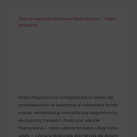
Zielone wsparcie dla firm w Wielkopolsce – Unijne
programy
Unijna Pożyczka Eko-Energetyczna to szansa dla
przedsiębiorstw na inwestycje w odnawialne źródła
energii, modernizację energetyczną budynków czy
ekologiczny transport. Atrakcyjne warunki
finansowania – niskie oprocentowanie i długi okres
spłaty – czynią ją doskonałą alternatywą dla dotacji.