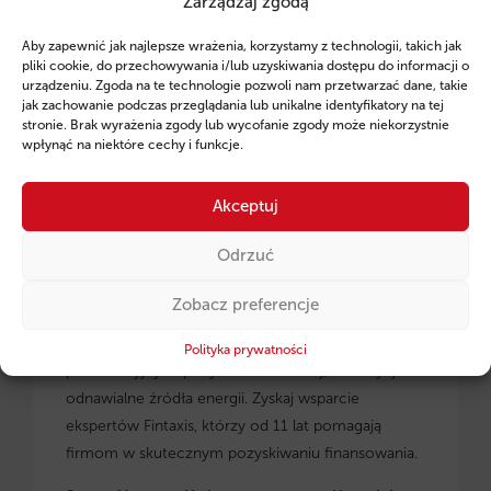
Zarządzaj zgodą
Ruszył program pożyczek unijnych dla
Aby zapewnić jak najlepsze wrażenia, korzystamy z technologii, takich jak
przedsiębiorców z regionu małopolskiego.
pliki cookie, do przechowywania i/lub uzyskiwania dostępu do informacji o
urządzeniu. Zgoda na te technologie pozwoli nam przetwarzać dane, takie
jak zachowanie podczas przeglądania lub unikalne identyfikatory na tej
stronie. Brak wyrażenia zgody lub wycofanie zgody może niekorzystnie
wpłynąć na niektóre cechy i funkcje.
Akceptuj
Odrzuć
Zobacz preferencje
Pożyczki unijne dla małopolskich
przedsiębiorców
– dowiedz się, jak skorzystać z
Polityka prywatności
preferencyjnych pożyczek na rozwój, inwestycje i
odnawialne źródła energii. Zyskaj wsparcie
ekspertów Fintaxis, którzy od 11 lat pomagają
firmom w skutecznym pozyskiwaniu finansowania.