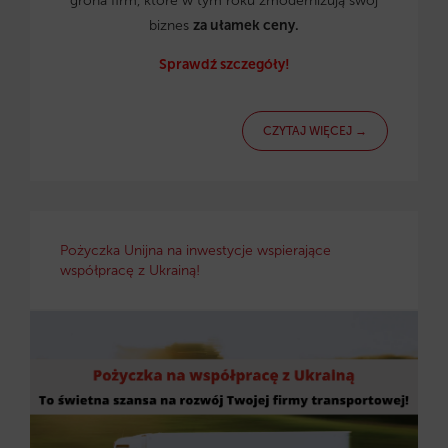
grona firm, które w tym roku zmodernizują swój
biznes
za ułamek ceny.
Sprawdź szczegóły!
CZYTAJ WIĘCEJ →
Pożyczka Unijna na inwestycje wspierające
współpracę z Ukrainą!