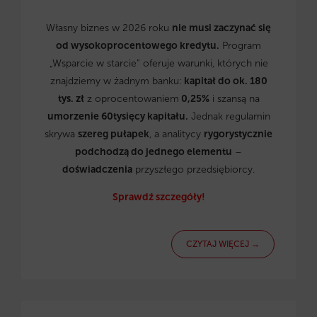
Własny biznes w 2026 roku
nie musi zaczynać się
od wysokoprocentowego kredytu.
Program
„Wsparcie w starcie” oferuje warunki, których nie
znajdziemy w żadnym banku:
kapitał do ok. 180
tys. zł
z oprocentowaniem
0,25%
i szansą na
umorzenie 60tysięcy kapitału.
Jednak regulamin
skrywa
szereg pułapek
, a analitycy
rygorystycznie
podchodzą do jednego elementu
–
doświadczenia
przyszłego przedsiębiorcy.
Sprawdź szczegóły!
CZYTAJ WIĘCEJ →