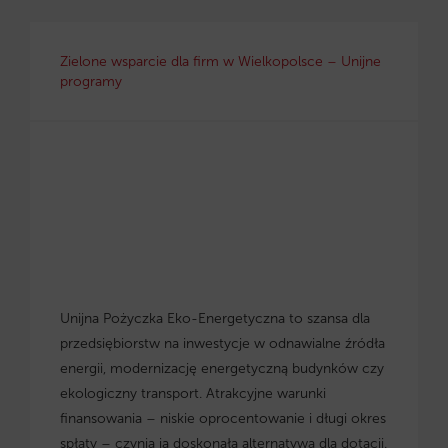
Zielone wsparcie dla firm w Wielkopolsce – Unijne
programy
Unijna Pożyczka Eko-Energetyczna to szansa dla
przedsiębiorstw na inwestycje w odnawialne źródła
energii, modernizację energetyczną budynków czy
ekologiczny transport. Atrakcyjne warunki
finansowania – niskie oprocentowanie i długi okres
spłaty – czynią ją doskonałą alternatywą dla dotacji.