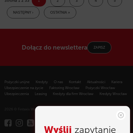
Strona 1 z 33
1
2
3
4
5
NASTĘPNY ›
OSTATNIA »
Dołącz do newslettera
ZAPISZ
Pożyczki unijne
Kredyty
O nas
Kontakt
Aktualności
Kariera
Ubezpieczenie na życie
Faktoring Wrocław
Pożyczki Wrocław
Ubezpieczenia
Leasing
Kredyty dla firm Wrocław
Kredyty Wrocław
2026 © Fintaxis Wrocław - Wszelkie prawa zastrzeżone
Wyślij
zapytanie
Fintaxis