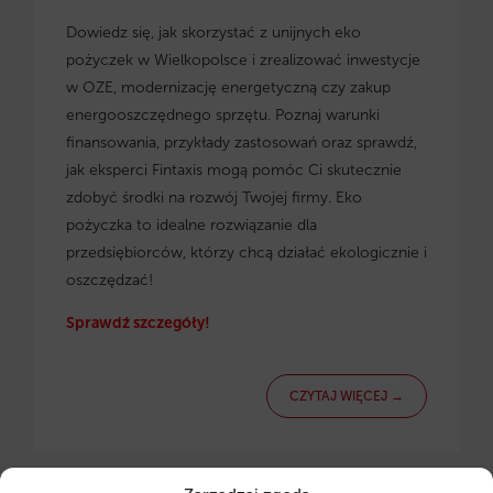
Dowiedz się, jak skorzystać z
unijnych eko
pożyczek w Wielkopolsce
i zrealizować inwestycje
w OZE, modernizację energetyczną czy zakup
energooszczędnego sprzętu. Poznaj warunki
finansowania, przykłady zastosowań oraz sprawdź,
jak eksperci Fintaxis mogą pomóc Ci skutecznie
zdobyć środki na rozwój Twojej firmy. Eko
pożyczka to idealne rozwiązanie dla
przedsiębiorców, którzy chcą działać ekologicznie i
oszczędzać!
Sprawdź szczegóły!
CZYTAJ WIĘCEJ →